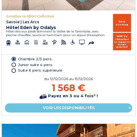
Location en Hôtel Collection
Savoie
|
Les Arcs
Early
booking
Hôtel Eden by Odalys
Hôtel skis aux pieds dominant la Vallée de la Tarentaise, avec
piscine chauffée, sauna et hammam pour un séjour d'exception.
150€ de
réduction
en réglant en
chèque
vacances*
Chambre 2/3 pers.
Junior suite 4 pers
Suite 6 pers. supérieure
du
12/12/2026
au 19/12/2026
1 568 €
Payez en 3 ou 4 fois² !
VOIR LES DISPONIBILITÉS