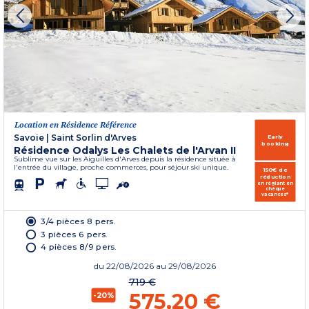
Location en Résidence Référence
Savoie
|
Saint Sorlin d'Arves
Early
booking
Résidence Odalys Les Chalets de l'Arvan II
Sublime vue sur les Aiguilles d'Arves depuis la résidence située à
l'entrée du village, proche commerces, pour séjour ski unique.
150€ de
réduction
en réglant en
chèque
vacances*
3/4 pièces 8 pers.
3 pièces 6 pers.
4 pièces 8/9 pers.
du
22/08/2026
au 29/08/2026
719 €
575,20 €
-20%