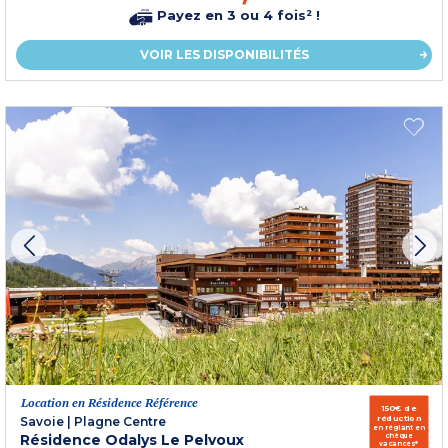
Payez en 3 ou 4 fois² !
VOIR LES DISPONIBILITÉS
Location en Résidence Référence
150€ de
réduction
Savoie
|
Plagne Centre
en réglant en
Résidence Odalys Le Pelvoux
chèque
vacances*