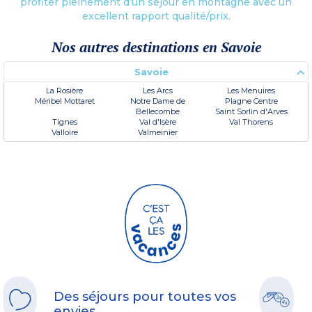
profiter pleinement d’un séjour en montagne avec un
excellent rapport qualité/prix.
Nos autres destinations en Savoie
Savoie
La Rosière
Les Arcs
Les Menuires
Méribel Mottaret
Notre Dame de
Plagne Centre
Bellecombe
Saint Sorlin d'Arves
Tignes
Val d'Isère
Val Thorens
Valloire
Valmeinier
Des séjours pour toutes vos
envies