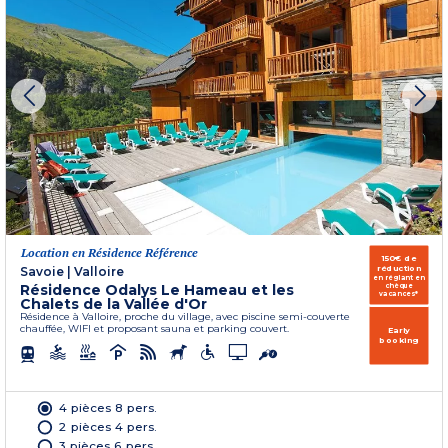
Location en Résidence Référence
150€ de
réduction
Savoie
|
Valloire
en réglant en
Résidence Odalys Le Hameau et les
chèque
vacances*
Chalets de la Vallée d'Or
Résidence à Valloire, proche du village, avec piscine semi-couverte
chauffée, WIFI et proposant sauna et parking couvert.
Early
booking
4 pièces 8 pers.
2 pièces 4 pers.
3 pièces 6 pers.