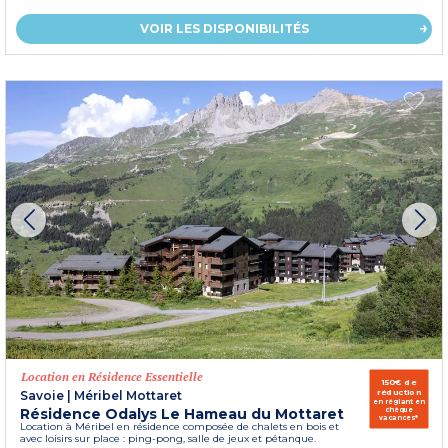
VOIR LES DISPONIBILITÉS
Location en Résidence Essentielle
150€ de
réduction
Savoie
|
Méribel Mottaret
en réglant en
Résidence Odalys Le Hameau du Mottaret
chèque
vacances*
Location à Méribel en résidence composée de chalets en bois et
avec loisirs sur place : ping-pong, salle de jeux et pétanque.