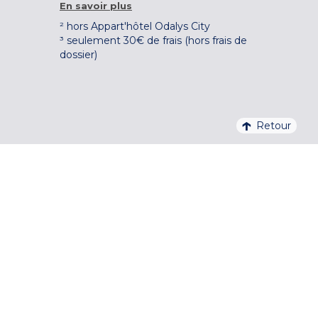
En savoir plus
² hors Appart'hôtel Odalys City
³ seulement 30€ de frais (hors frais de
dossier)
Retour
4,1/5 – 37 710 AVIS QUALITELIS
S'INSCRIRE À LA NEWSLETTER