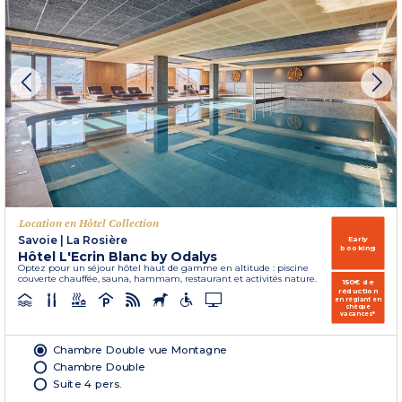
Location en Hôtel Collection
Savoie
|
La Rosière
Early
booking
Hôtel L'Ecrin Blanc by Odalys
Optez pour un séjour hôtel haut de gamme en altitude : piscine
couverte chauffée, sauna, hammam, restaurant et activités nature.
150€ de
réduction
en réglant en
chèque
vacances*
Chambre Double vue Montagne
Chambre Double
Suite 4 pers.