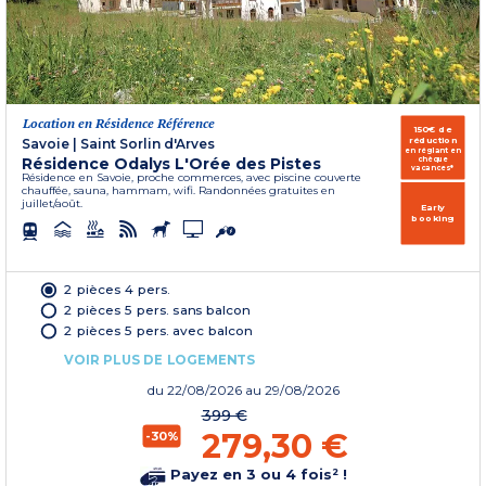
Location en Résidence Référence
150€ de
réduction
Savoie
|
Saint Sorlin d'Arves
en réglant en
Résidence Odalys L'Orée des Pistes
chèque
vacances*
Résidence en Savoie, proche commerces, avec piscine couverte
chauffée, sauna, hammam, wifi. Randonnées gratuites en
juillet/août.
Early
booking
2 pièces 4 pers.
2 pièces 5 pers. sans balcon
2 pièces 5 pers. avec balcon
VOIR PLUS DE LOGEMENTS
du
22/08/2026
au 29/08/2026
399 €
279,30 €
-30%
Payez en 3 ou 4 fois² !