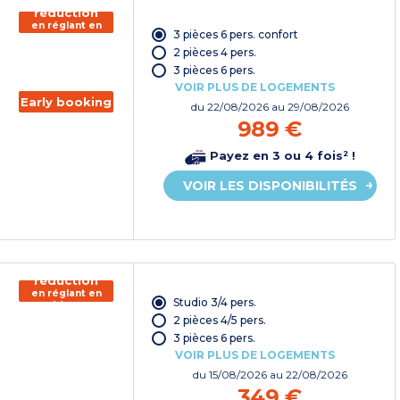
réduction
en réglant en
3 pièces 6 pers. confort
chèque
vacances*
2 pièces 4 pers.
3 pièces 6 pers.
VOIR PLUS DE LOGEMENTS
Early booking
du
22/08/2026
au 29/08/2026
989 €
Payez en 3 ou 4 fois² !
VOIR LES DISPONIBILITÉS
150€ de
réduction
en réglant en
Studio 3/4 pers.
chèque
vacances*
2 pièces 4/5 pers.
3 pièces 6 pers.
VOIR PLUS DE LOGEMENTS
du
15/08/2026
au 22/08/2026
349 €