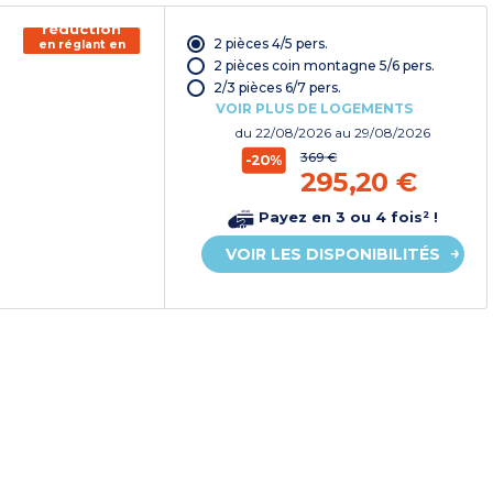
150€ de
réduction
2 pièces 4/5 pers.
en réglant en
chèque
2 pièces coin montagne 5/6 pers.
vacances*
2/3 pièces 6/7 pers.
VOIR PLUS DE LOGEMENTS
du
22/08/2026
au 29/08/2026
369 €
-20%
295,20 €
Payez en 3 ou 4 fois² !
VOIR LES DISPONIBILITÉS