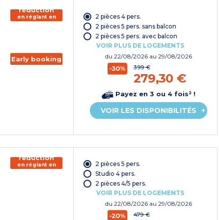
150€ de
réduction
2 pièces 4 pers.
en réglant en
chèque
2 pièces 5 pers. sans balcon
vacances*
2 pièces 5 pers. avec balcon
VOIR PLUS DE LOGEMENTS
du
22/08/2026
au 29/08/2026
Early booking
399 €
-30%
279,30 €
Payez en 3 ou 4 fois² !
VOIR LES DISPONIBILITÉS
150€ de
réduction
2 pièces 5 pers.
en réglant en
chèque
Studio 4 pers.
vacances*
2 pièces 4/5 pers.
VOIR PLUS DE LOGEMENTS
du
22/08/2026
au 29/08/2026
479 €
-20%