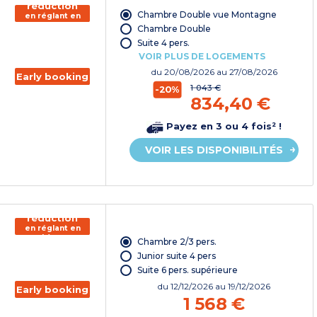
réduction
Chambre Double vue Montagne
en réglant en
chèque
Chambre Double
vacances*
Suite 4 pers.
VOIR PLUS DE LOGEMENTS
du
20/08/2026
au 27/08/2026
Early booking
1 043 €
-20%
834,40 €
Payez en 3 ou 4 fois² !
VOIR LES DISPONIBILITÉS
150€ de
réduction
en réglant en
chèque
Chambre 2/3 pers.
vacances*
Junior suite 4 pers
Suite 6 pers. supérieure
du
12/12/2026
au 19/12/2026
Early booking
1 568 €