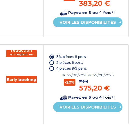
383,20 €
Payez en 3 ou 4 fois² !
VOIR LES DISPONIBILITÉS
150€ de
réduction
en réglant en
3/4 pièces 8 pers.
chèque
vacances*
3 pièces 6 pers.
4 pièces 8/9 pers.
du
22/08/2026
au 29/08/2026
Early booking
719 €
-20%
575,20 €
Payez en 3 ou 4 fois² !
VOIR LES DISPONIBILITÉS