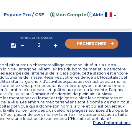
Espace Pro / CSE
Mon Compte
Aide
?
T
NOMBRE DE PERSONNES
RECHERCHER
t del Infant est un charmant village espagnol situé sur la Costa
 loin de Tarragone. Alliant l'air frais du bord de mer et le caractère
s escarpés de l’intérieur de la Catalogne, cette station est encore
du tourisme de masse. Réservez votre résidence à L'Hospitalet del
rofitez d’un large choix d’activités aquatiques et nautiques, à moins
e préfériez vous promener dans l’arrière-pays ou tout simplement
r à l’ombre d’un parasol et goûter aux joies du farniente. Depuis
de villégiature au
Domaine résidentiel de plein air La Masia
,
 les montagnes ou la mer et rejoignez à pied les commerces et
 de la ville. Les embruns méditerranéens sont à portée de main, tout
ital gothique qui a donné son nom à la ville et qui est ouvert aux
in, la ville abrite l’une des plus célèbres plages naturistes d’Europe, la
rn. Pour passer de bons moments en famille dans une station à taille
servez une location de vacances à L'Hospitalet del Infant !
Plus d'informations