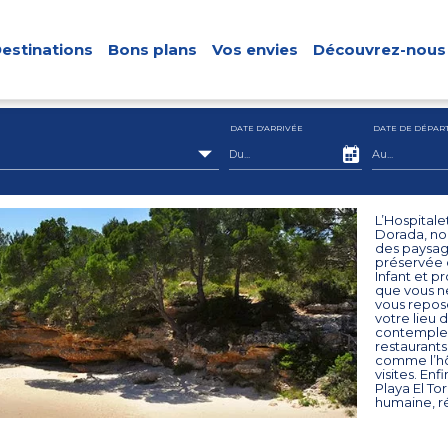
estinations
Bons plans
Vos envies
Découvrez-nous
DATE D'ARRIVÉE
DATE DE DÉPAR
L’Hospitale
Dorada, non
des paysage
préservée 
Infant et p
que vous n
vous repose
votre lieu 
contemplez
restaurants
comme l’hôp
visites. Enf
Playa El To
humaine, ré