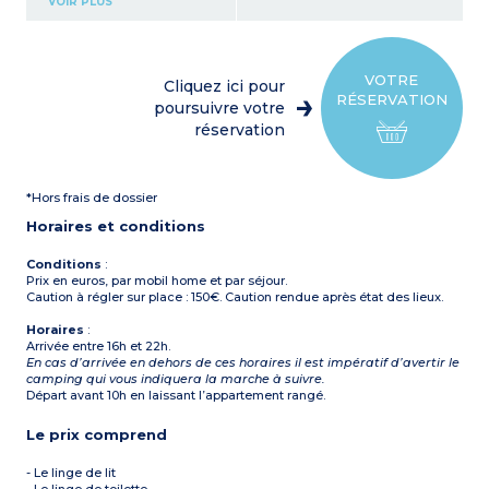
VOIR PLUS
micro-ondes et
réfrigérateur
1 chambre avec 1 lit double
(135x190)
1 chambre avec 2 lits
VOTRE
Cliquez ici pour
simples (80x190)
RÉSERVATION
Salle de douche avec WC
poursuivre votre
Terrasse avec table et 4
réservation
chaises. Draps et linge de
toilette fournis
*Hors frais de dossier
Horaires et conditions
Conditions
:
Prix en euros, par mobil home et par séjour.
Caution à régler sur place : 150€. Caution rendue après état des lieux.
Horaires
:
Arrivée entre 16h et 22h.
En cas d’arrivée en dehors de ces horaires il est impératif d’avertir le
camping qui vous indiquera la marche à suivre.
Départ avant 10h en laissant l’appartement rangé.
Le prix comprend
- Le linge de lit