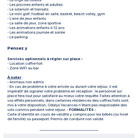
- Le linge de toilette
- Les piscines enfants et adultes
- Le solarium et transats
- Le mini golf, football en salle, basket, beach volley, gym
- L’aire de jeux enfants
- La salle de jeux, zone sportive
- Les animations enfants 4-12 ans
- Les animations journée et soirée
- Le parking
Pensez y
Services optionnels à régler sur place :
- Location coffre-fort
- Zone WIFI au bar
À noter
:
- Animaux non admis
- En cas de problème à votre arrivée ou durant votre séjour, il est
impératif de signaler votre problème en réception : le personnel sur
place fera tout pour satisfaire au mieux votre requête. Faites attention à
vos effets personnels, dans certaines résidences des coffres forts sont
mis à votre disposition, Odalys Vacances n’étant pas responsable des
vols commis pendant votre séjour. •
FORMALITÉS :
Carte d’identité en cours de validité y compris pour les bébés (ou livret
de famille) ou passeport. Permis de conduire non valide.