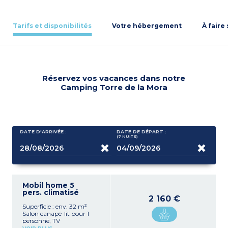
Tarifs et disponibilités
Votre hébergement
À faire
Réservez vos vacances dans notre
Camping Torre de la Mora
DATE D'ARRIVÉE :
DATE DE DÉPART :
(7
NUITS
)
Mobil home 5
pers. climatisé
2 160 €
Superficie : env. 32 m²
Salon canapé-lit pour 1
personne, TV
Cuisine équipée avec