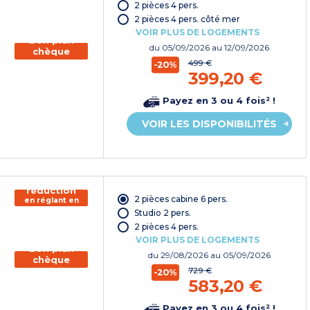
chèque
2 pièces 4 pers.
vacances*
2 pièces 4 pers. côté mer
VOIR PLUS DE LOGEMENTS
Bon plan
du
05/09/2026
au 12/09/2026
chèque
vacances
499 €
-20%
399,20 €
Payez en 3 ou 4 fois² !
VOIR LES DISPONIBILITÉS
150€ de
réduction
2 pièces cabine 6 pers.
en réglant en
chèque
Studio 2 pers.
vacances*
2 pièces 4 pers.
VOIR PLUS DE LOGEMENTS
Bon plan
du
29/08/2026
au 05/09/2026
chèque
vacances
729 €
-20%
583,20 €
Payez en 3 ou 4 fois² !