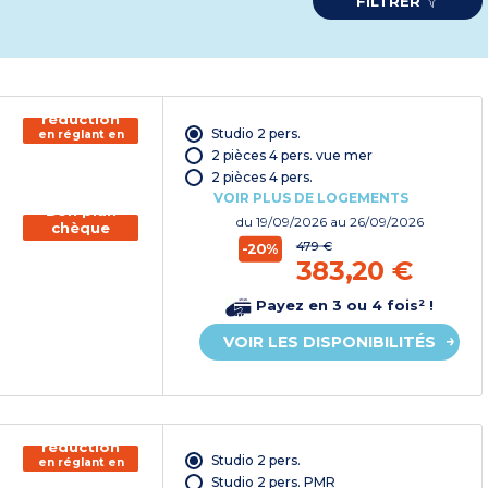
FILTRER
150€ de
réduction
Studio 2 pers.
en réglant en
chèque
2 pièces 4 pers. vue mer
vacances*
2 pièces 4 pers.
VOIR PLUS DE LOGEMENTS
Bon plan
du
19/09/2026
au 26/09/2026
chèque
vacances
479 €
-20%
383,20 €
Payez en 3 ou 4 fois² !
VOIR LES DISPONIBILITÉS
150€ de
réduction
Studio 2 pers.
en réglant en
chèque
Studio 2 pers. PMR