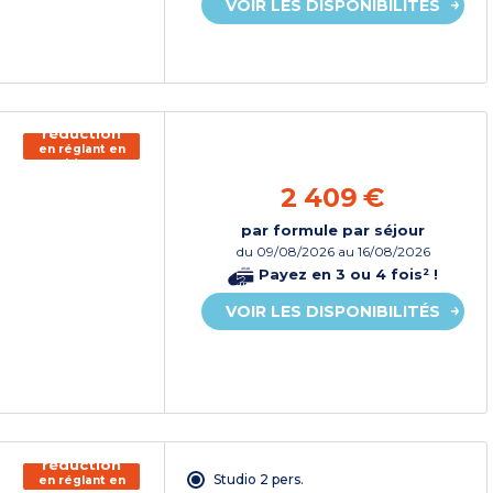
VOIR LES DISPONIBILITÉS
150€ de
réduction
en réglant en
chèque
vacances*
2 409 €
par formule par séjour
du
09/08/2026
au 16/08/2026
Payez en 3 ou 4 fois² !
VOIR LES DISPONIBILITÉS
150€ de
réduction
Studio 2 pers.
en réglant en