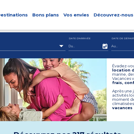
estinations
Bons plans
Vos envies
Découvrez-nous
DATE D'ARRIVÉE
DATE DE DÉPAR
Évadez-vou
location 
marine, de
Vacances v
frais, co
Après une j
activités l
moment de 
climatisée
vacances 