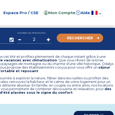
Espace Pro / CSE
Mon Compte
Aide
?
T
NOMBRE DE PERSONNES
RECHERCHER
s cet été et profitez pleinement de chaque instant grâce à une
de vacances avec climatisation
. Que vous rêviez de la brise
s paysages de montagne ou du charme d’une ville historique, Odalys
ous propose des établissements conçus pour vous offrir un
séjour
nfortable et reposant
.
ournée à explorer la nature, flâner dans les ruelles ou profiter des
ocales, retrouvez la fraîcheur et le calme de votre logement pour un
détente absolue. En famille, en couple ou entre amis, nos locations
s vous permettent de combiner découverte et relaxation, pour
des
d'été placées sous le signe du confort
.