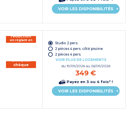
VOIR LES DISPONIBILITÉS
150€ de
réduction
en réglant en
Studio 2 pers.
chèque
vacances*
2 pièces 4 pers. côté piscine
2 pièces 4 pers.
VOIR PLUS DE LOGEMENTS
Bon plan
chèque
du
19/09/2026
au 26/09/2026
vacances
349 €
Payez en 3 ou 4 fois² !
VOIR LES DISPONIBILITÉS