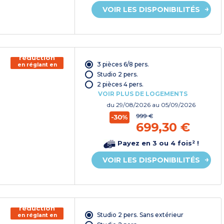
VOIR LES DISPONIBILITÉS
150€ de
réduction
3 pièces 6/8 pers.
en réglant en
chèque
Studio 2 pers.
vacances*
2 pièces 4 pers.
VOIR PLUS DE LOGEMENTS
du
29/08/2026
au 05/09/2026
999 €
-30%
699,30 €
Payez en 3 ou 4 fois² !
VOIR LES DISPONIBILITÉS
150€ de
réduction
Studio 2 pers. Sans extérieur
en réglant en
chèque