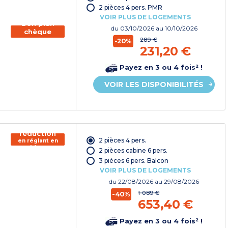
vacances*
2 pièces 4 pers. PMR
VOIR PLUS DE LOGEMENTS
Bon plan
du
03/10/2026
au 10/10/2026
chèque
vacances
289 €
-20%
231,20 €
Payez en 3 ou 4 fois² !
VOIR LES DISPONIBILITÉS
150€ de
réduction
2 pièces 4 pers.
en réglant en
chèque
2 pièces cabine 6 pers.
vacances*
3 pièces 6 pers. Balcon
VOIR PLUS DE LOGEMENTS
du
22/08/2026
au 29/08/2026
1 089 €
-40%
653,40 €
Payez en 3 ou 4 fois² !