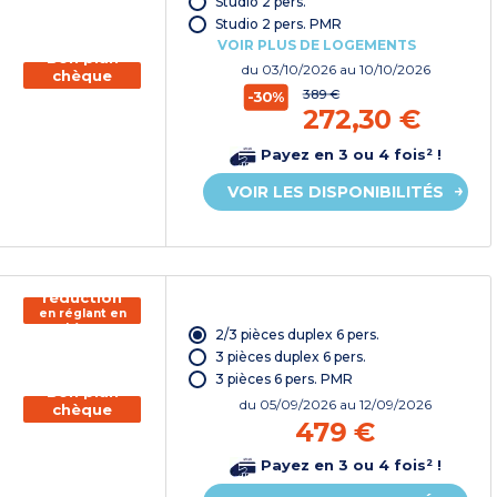
Studio 2 pers.
vacances*
Studio 2 pers. PMR
VOIR PLUS DE LOGEMENTS
Bon plan
du
03/10/2026
au 10/10/2026
chèque
vacances
389 €
-30%
272,30 €
Payez en 3 ou 4 fois² !
VOIR LES DISPONIBILITÉS
150€ de
réduction
en réglant en
chèque
2/3 pièces duplex 6 pers.
vacances*
3 pièces duplex 6 pers.
3 pièces 6 pers. PMR
Bon plan
du
05/09/2026
au 12/09/2026
chèque
479 €
vacances
Payez en 3 ou 4 fois² !