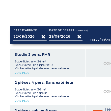
DATE D'ARRIVÉE :
DATE DE DÉPART :
(7
NUITS
)
Du 22/08/20
Studio 2 pers. PMR
Superficie : env. 24 m²
CO
Séjour avec 1 lit zippé 2x80
Kitchenette équipée avec lave-vaisselle,
ménagère complète, plaques de cuissons,
VOIR PLUS
micro-ondes (option gril), réfrigérateur avec
congélateur, bouilloire, cafetière à filtre,
cafetière à capsules et grille-pain
2 pièces 4 pers. Sans extérieur
Salle de bain avec douche et WC (avec sèche-
cheveux)
Superficie : env. 36 m²
CO
Capacité maximale d'accueil : 2 personnes
Séjour avec 1 canapé lit
bébé inclus
Kitchenette équipée avec lave-vaisselle,
À noter
:
ménagère complète, plaques de cuissons,
VOIR PLUS
- Les torchons, les condiments et les produits
micro-ondes (option grill), réfrigérateur avec
d’entretien ne sont pas fournis
congélateur, bouilloire, cafetière à filtre,
1 9
cafetière à capsules et grille-pain
2 pièces cabine 6 pers.