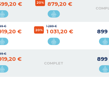
20%
599,20 €
879,20 €
COMP
99 €
1 289 €
20%
 919,20 €
1 031,20 €
899
99 €
 919,20 €
899
COMPLET