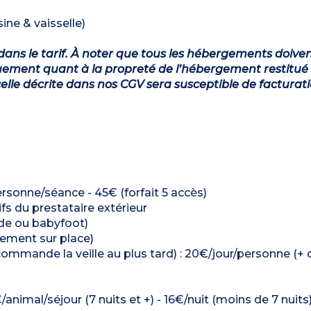
ine & vaisselle)
dans le tarif. À noter que tous les hébergements doiven
ement quant à la propreté de l’hébergement restitué 
lle décrite dans nos CGV sera susceptible de facturat
rsonne/séance - 45€ (forfait 5 accès)
ifs du prestataire extérieur
rcade ou babyfoot)
ctement sur place)
commande la veille au plus tard) : 20€/jour/personne (+ d
/animal/séjour (7 nuits et +) - 16€/nuit (moins de 7 nuits