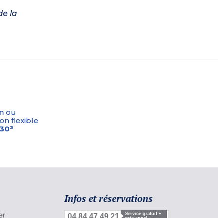
de la
n ou
on flexible
-30³
Infos et réservations
er
Service gratuit +
04 84 47 49 21
prix appel