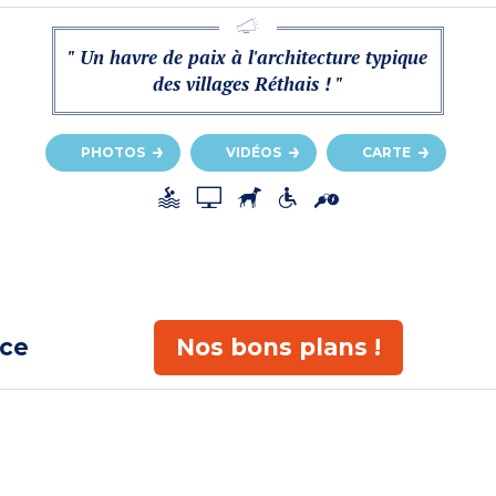
" Un havre de paix à l'architecture typique
des villages Réthais ! "
PHOTOS
VIDÉOS
CARTE
ace
Nos bons plans !