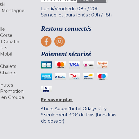
ski
Lundi/Vendredi :
08h
/
20h
la Montagne
Samedi et jours fériés :
09h
/
18h
a
Restons connectés
lle
 Corse
et Croatie
ours
Paiement sécurisé
 Mobil
Chalets
Chalets
inutes
 Promotion
r en Groupe
En savoir plus
² hors Appart'hôtel Odalys City
³ seulement 30€ de frais (hors frais
de dossier)