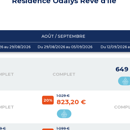
Résidence Odalys Rêve d'île
AOÛT / SEPTEMBRE
26 au 29/08/2026
Du 29/08/2026 au 05/09/2026
Du 12/09/2026 a
649
MPLET
COMPLET
1 029 €
20%
823,20 €
MPLET
COMP
99 €
1 099 €