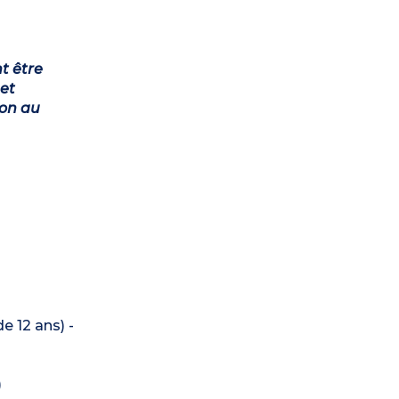
t être
et
ion au
e 12 ans) -
)