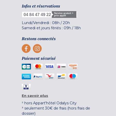
Infos et réservations
Service gratuit +
04 84 47 49 22
prix appel
Lundi/Vendredi :
08h
/
20h
Samedi et jours fériés :
09h
/
18h
Restons connectés
Paiement sécurisé
En savoir plus
² hors Appart'hôtel Odalys City
³ seulement 30€ de frais (hors frais de
dossier)