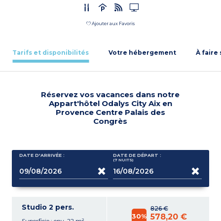
Ajouter aux Favoris
Tarifs et disponibilités
Votre hébergement
À faire
Réservez vos vacances dans notre
Appart'hôtel Odalys City Aix en
Provence Centre Palais des
Congrès
DATE D'ARRIVÉE :
DATE DE DÉPART :
(7
NUITS
)
Studio 2 pers.
826 €
30%
578,20 €
Superficie : env. 22 m²