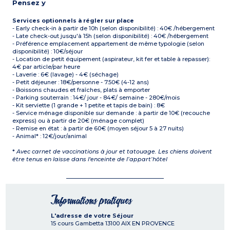
Pensez y
Services optionnels à régler sur place
- Early check-in à partir de 10h (selon disponibilité) : 40€ /hébergement
- Late check-out jusqu'à 15h (selon disponibilité) : 40€ /hébergement
- Préférence emplacement appartement de même typologie (selon
disponibilité) : 10€/séjour
- Location de petit équipement (aspirateur, kit fer et table à repasser):
4€ par article/par heure
- Laverie : 6€ (lavage) - 4€ (séchage)
- Petit déjeuner : 18€/personne - 7.50€ (4-12 ans)
- Boissons chaudes et fraîches, plats à emporter
- Parking souterrain : 14€/ jour - 84€/ semaine - 280€/mois
- Kit serviette (1 grande + 1 petite et tapis de bain) : 8€
- Service ménage disponible sur demande : à partir de 10€ (recouche
express) ou à partir de 20€ (ménage complet)
- Remise en état : à partir de 60€ (moyen séjour 5 à 27 nuits)
- Animal* : 12€/jour/animal
*
Avec carnet de vaccinations à jour et tatouage. Les chiens doivent
être tenus en laisse dans l'enceinte de l’appart’hôtel
Informations pratiques
L'adresse de votre Séjour
15 cours Gambetta
13100
AIX EN PROVENCE