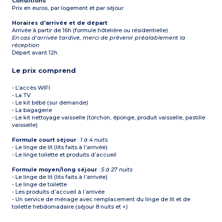
Conditions
Prix en euros, par logement et par séjour
Horaires d'arrivée et de départ
Arrivée à partir de 16h (formule hôtelière ou résidentielle)
En cas d’arrivée tardive, merci de prévenir préalablement la
réception
Départ avant 12h.
Le prix comprend
- L’accès WIFI
- La TV
- Le kit bébé (sur demande)
- La bagagerie
- Le kit nettoyage vaisselle (torchon, éponge, produit vaisselle, pastille
vaisselle)
Formule court séjour
:
1 à 4 nuits
- Le linge de lit (lits faits à l’arrivée)
- Le linge toilette et produits d’accueil
Formule moyen/long séjour
:
5 à 27 nuits
- Le linge de lit (lits faits à l’arrivée)
- Le linge de toilette
- Les produits d’accueil à l’arrivée
- Un service de ménage avec remplacement du linge de lit et de
toilette hebdomadaire (séjour 8 nuits et +)