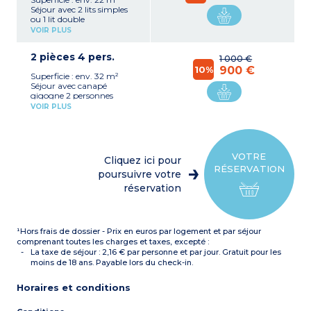
Séjour avec 2 lits simples
ou 1 lit double
Coin cuisine séparé avec
VOIR PLUS
plaque vitrocéramique,
réfrigérateur, micro-ondes,
2 pièces 4 pers.
hotte aspirante
1 000 €
Salle de bain avec
10%
900 €
Superficie : env. 32 m²
baignoire (sèche-serviettes)
Séjour avec canapé
avec WC
gigogne 2 personnes
Coin cuisine avec plaque
VOIR PLUS
vitrocéramique,
réfrigérateur, micro-ondes,
lave-vaisselle, hotte
aspirante
Chambre avec 1 lit double
VOTRE
Cliquez ici pour
ou 2 lits simples
RÉSERVATION
Salle de bain avec
poursuivre votre
baignoire (sèche-serviettes)
réservation
avec WC séparés
¹Hors frais de dossier - Prix en euros par logement et par séjour
comprenant toutes les charges et taxes, excepté :
La taxe de séjour : 2,16 € par personne et par jour. Gratuit pour les
moins de 18 ans. Payable lors du check-in.
Horaires et conditions