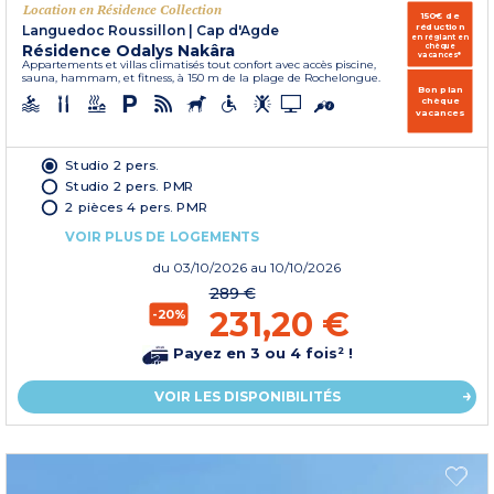
Location en Résidence Collection
150€ de
réduction
Languedoc Roussillon
|
Cap d'Agde
en réglant en
Résidence Odalys Nakâra
chèque
vacances*
Appartements et villas climatisés tout confort avec accès piscine,
sauna, hammam, et fitness, à 150 m de la plage de Rochelongue.
Bon plan
chèque
vacances
Studio 2 pers.
Studio 2 pers. PMR
2 pièces 4 pers. PMR
VOIR PLUS DE LOGEMENTS
du
03/10/2026
au 10/10/2026
289 €
231,20 €
-20%
Payez en 3 ou 4 fois² !
VOIR LES DISPONIBILITÉS