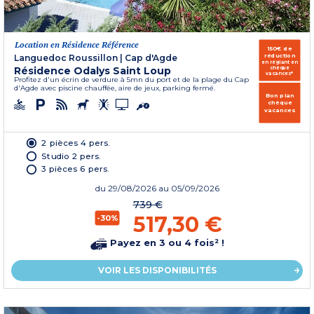
Location en Résidence Référence
150€ de
réduction
Languedoc Roussillon
|
Cap d'Agde
en réglant en
Résidence Odalys Saint Loup
chèque
vacances*
Profitez d'un écrin de verdure à 5mn du port et de la plage du Cap
d'Agde avec piscine chauffée, aire de jeux, parking fermé.
Bon plan
chèque
vacances
2 pièces 4 pers.
Studio 2 pers.
3 pièces 6 pers.
du
29/08/2026
au 05/09/2026
739 €
517,30 €
-30%
Payez en 3 ou 4 fois² !
VOIR LES DISPONIBILITÉS