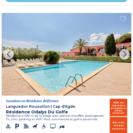
Location en Résidence Référence
150€ de
réduction
Languedoc Roussillon
|
Cap d'Agde
en réglant en
Résidence Odalys Du Golfe
chèque
vacances*
Résidence à 400 m de la plage avec piscine chauffée, pataugeoire,
TV, clim, parking et WIFI. Port, commerces et golf à proximité.
Bon plan
chèque
vacances