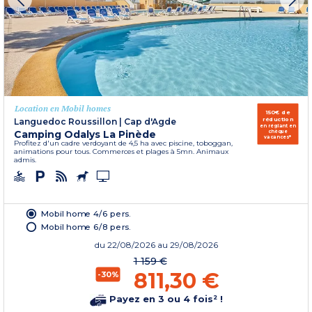
Location en Mobil homes
150€ de
réduction
Languedoc Roussillon
|
Cap d'Agde
en réglant en
Camping Odalys La Pinède
chèque
vacances*
Profitez d'un cadre verdoyant de 4,5 ha avec piscine, toboggan,
animations pour tous. Commerces et plages à 5mn. Animaux
admis.
Mobil home 4/6 pers.
Mobil home 6/8 pers.
du
22/08/2026
au 29/08/2026
1 159 €
811,30 €
-30%
Payez en 3 ou 4 fois² !