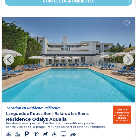
VOIR LES DISPONIBILITÉS
Location en Résidence Référence
150€ de
réduction
Languedoc Roussillon
|
Balaruc les Bains
en réglant en
Résidence Odalys Aqualia
chèque
vacances*
Résidence avec piscine chauffée, hammam/fitness, proche du
centre ville et de la plage. Parkings couvert et extérieur proposés.