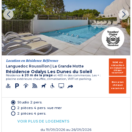
Location en Résidence Référence
150€ de
réduction
Languedoc Roussillon
|
La Grande Motte
en réglant en
Résidence Odalys Les Dunes du Soleil
chèque
vacances*
Résidence
à 20 m de la plage
et 400 m des commerces. Les + :
piscine extérieure chauffée, climatisation, WIFI et parking.
Bon plan
chèque
vacances
Studio 2 pers.
2 pièces 4 pers. vue mer
2 pièces 4 pers.
VOIR PLUS DE LOGEMENTS
du
19/09/2026
au 26/09/2026