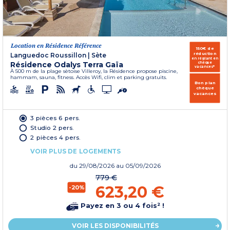
Location en Résidence Référence
150€ de
réduction
Languedoc Roussillon
|
Sète
en réglant en
Résidence Odalys Terra Gaïa
chèque
vacances*
À 500 m de la plage sètoise Villeroy, la Résidence propose piscine,
hammam, sauna, fitness. Accès Wifi, clim et parking gratuits.
Bon plan
chèque
vacances
3 pièces 6 pers.
Studio 2 pers.
2 pièces 4 pers.
VOIR PLUS DE LOGEMENTS
du
29/08/2026
au 05/09/2026
779 €
623,20 €
-20%
Payez en 3 ou 4 fois² !
VOIR LES DISPONIBILITÉS