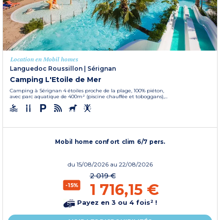
Location en Mobil homes
Languedoc Roussillon
|
Sérignan
Camping L'Etoile de Mer
Camping à Sérignan 4 étoiles proche de la plage, 100% piéton,
avec parc aquatique de 400m² (piscine chauffée et toboggans),...
Mobil home confort clim 6/7 pers.
du
15/08/2026
au 22/08/2026
2 019 €
1 716,15 €
-15%
Payez en 3 ou 4 fois² !