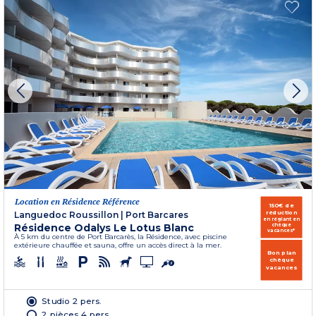
Location en Résidence Référence
150€ de
réduction
Languedoc Roussillon
|
Port Barcares
en réglant en
Résidence Odalys Le Lotus Blanc
chèque
vacances*
À 5 km du centre de Port Barcarès, la Résidence, avec piscine
extérieure chauffée et sauna, offre un accès direct à la mer.
Bon plan
chèque
vacances
Studio 2 pers.
2 pièces 4 pers.