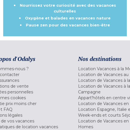
Nourrissez votre curiosité avec des vacances
culturelles
Oxygène et balades en vacances nature
Pause zen pour des vacances bien-être
opos d'Odalys
Nos destinations
ommes-nous ?
Location Vacances à la M
contacter
Location de Vacances au 
ssurances
Location de Vacances à 
tions de vente
Location de Vacances à l
es personnelles
Campagne
 mes cookies
Appart'hôtels en centre vi
ie prix moins cher
Location de Vacances en
et FAQ
Location Espagne, Italie 
ons légales
Week-ends et courts Séj
 de vos vacances
Location de Vacances en
tiques de location vacances
Homes