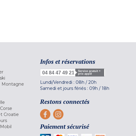
Infos et réservations
er
Service gratuit +
04 84 47 49 21
prix appel
ski
Lundi/Vendredi :
08h
/
20h
la Montagne
Samedi et jours fériés :
09h
/
18h
a
Restons connectés
lle
 Corse
et Croatie
ours
Paiement sécurisé
 Mobil