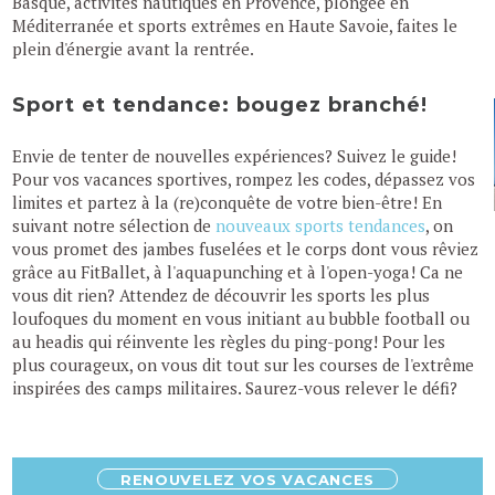
Basque, activités nautiques en Provence, plongée en
Méditerranée et sports extrêmes en Haute Savoie, faites le
plein d'énergie avant la rentrée.
Sport et tendance: bougez branché!
Envie de tenter de nouvelles expériences? Suivez le guide!
Pour vos vacances sportives, rompez les codes, dépassez vos
limites et partez à la (re)conquête de votre bien-être! En
suivant notre sélection de
nouveaux sports tendances
, on
vous promet des jambes fuselées et le corps dont vous rêviez
grâce au FitBallet, à l'aquapunching et à l'open-yoga! Ca ne
vous dit rien? Attendez de découvrir les sports les plus
loufoques du moment en vous initiant au bubble football ou
au headis qui réinvente les règles du ping-pong! Pour les
plus courageux, on vous dit tout sur les courses de l'extrême
inspirées des camps militaires. Saurez-vous relever le défi?
RENOUVELEZ VOS VACANCES