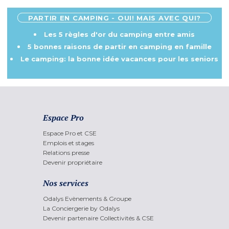
PARTIR EN CAMPING - OUI! MAIS AVEC QUI?
Les 5 règles d'or du camping entre amis
5 bonnes raisons de partir en camping en famille
Le camping: la bonne idée vacances pour les seniors
Espace Pro
Espace Pro et CSE
Emplois et stages
Relations presse
Devenir propriétaire
Nos services
Odalys Evènements & Groupe
La Conciergerie by Odalys
Devenir partenaire Collectivités & CSE