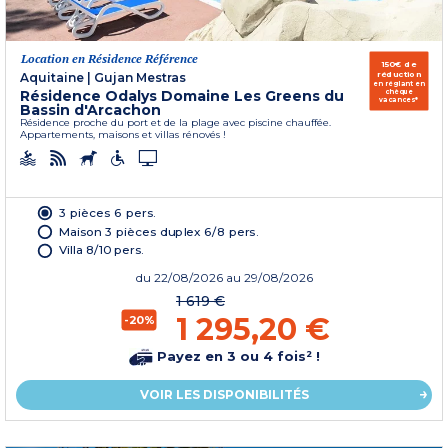
Location en Résidence Référence
150€ de
réduction
Aquitaine
|
Gujan Mestras
en réglant en
Résidence Odalys Domaine Les Greens du
chèque
vacances*
Bassin d'Arcachon
Résidence proche du port et de la plage avec piscine chauffée.
Appartements, maisons et villas rénovés !
3 pièces 6 pers.
Maison 3 pièces duplex 6/8 pers.
Villa 8/10 pers.
du
22/08/2026
au 29/08/2026
1 619 €
1 295,20 €
-20%
Payez en 3 ou 4 fois² !
VOIR LES DISPONIBILITÉS