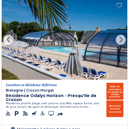
Location en Résidence Référence
150€ de
réduction
Bretagne
|
Crozon Morgat
en réglant en
Résidence Odalys Horizon - Presqu'Ile de
chèque
vacances*
Crozon
Résidence proche plage avec piscine chauffée, espace forme, aire
Bon plan
de jeux, terrain de sport et pétanque. Activités sans limite !
chèque
vacances
Maisonnette 2 pièces duplex 4 pers.