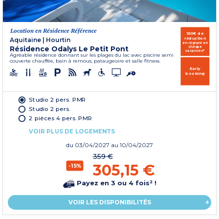
Location en Résidence Référence
150€ de
réduction
Aquitaine
|
Hourtin
en réglant en
Résidence Odalys Le Petit Pont
chèque
vacances*
Agréable résidence donnant sur les plages du lac avec piscine semi
couverte chauffée, bain à remous, pataugeoire et salle fitness.
Early
booking
Studio 2 pers. PMR
Studio 2 pers.
2 pièces 4 pers. PMR
VOIR PLUS DE LOGEMENTS
du
03/04/2027
au 10/04/2027
359 €
305,15 €
-15%
Payez en 3 ou 4 fois² !
VOIR LES DISPONIBILITÉS