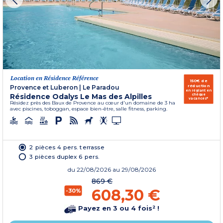
Location en Résidence Référence
150€ de
réduction
Provence et Luberon
|
Le Paradou
en réglant en
Résidence Odalys Le Mas des Alpilles
chèque
vacances*
Résidez près des Baux de Provence au cœur d'un domaine de 3 ha
avec piscines, toboggan, espace bien-être, salle fitness, parking.
2 pièces 4 pers. terrasse
3 pièces duplex 6 pers.
du
22/08/2026
au 29/08/2026
869 €
608,30 €
-30%
Payez en 3 ou 4 fois² !