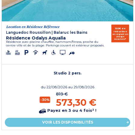
Location en Résidence Référence
150€ de
réduction
Languedoc Roussillon
|
Balaruc les Bains
en réglant en
Résidence Odalys Aqualia
chèque
vacances*
Résidence avec piscine chauffée, hammam/fitness, proche du
centre ville et de la plage. Parkings couvert et extérieur proposés.
Studio 2 pers.
du
22/08/2026
au 29/08/2026
819 €
573,30 €
-30%
Payez en 3 ou 4 fois² !
VOIR LES DISPONIBILITÉS