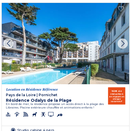
Location en Résidence Référence
150€ de
réduction
Pays de la Loire
|
Pornichet
en réglant en
Résidence Odalys de la Plage
chèque
vacances*
En bord de mer, la résidence propose un accès direct à la plage des
Libraires. Piscine extérieure chauffée et animations enfants !
Studio cabine 4 pers.