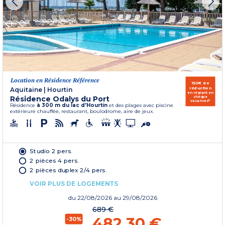
Location en Résidence Référence
150€ de
réduction
Aquitaine
|
Hourtin
en réglant en
Résidence Odalys du Port
chèque
vacances*
Résidence
à 300 m du lac d'Hourtin
et des plages avec piscine
extérieure chauffée, restaurant, boulodrome, aire de jeux.
Studio 2 pers.
2 pièces 4 pers.
2 pièces duplex 2/4 pers.
VOIR PLUS DE LOGEMENTS
du
22/08/2026
au 29/08/2026
689 €
482,30 €
-30%