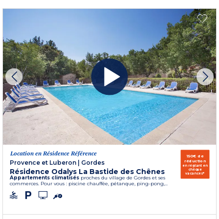
Location en Résidence Référence
150€ de
réduction
Provence et Luberon
|
Gordes
en réglant en
Résidence Odalys La Bastide des Chênes
chèque
vacances*
Appartements climatisés
proches du village de Gordes et ses
commerces. Pour vous : piscine chauffée, pétanque, ping-pong,...