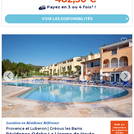
Payez en 3 ou 4 fois² !
VOIR LES DISPONIBILITÉS
Location en Résidence Référence
150€ de
réduction
Provence et Luberon
|
Gréoux les Bains
en réglant en
chèque