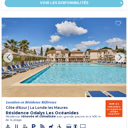
VOIR LES DISPONIBILITÉS
Location en Résidence Référence
150€ de
réduction
Côte d'Azur
|
La Londe les Maures
en réglant en
Résidence Odalys Les Océanides
chèque
vacances*
Résidence
rénovée et climatisée
avec grande piscine et à 400 m
de la plage.