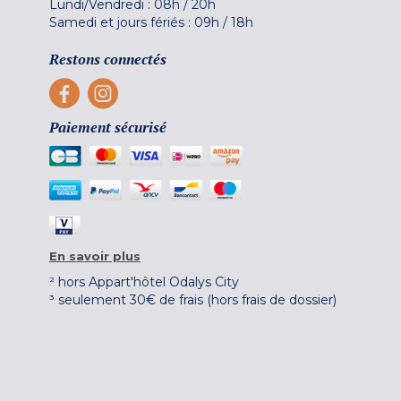
Lundi/Vendredi :
08h
/
20h
Samedi et jours fériés :
09h
/
18h
Restons connectés
Paiement sécurisé
En savoir plus
² hors Appart'hôtel Odalys City
³ seulement 30€ de frais (hors frais de dossier)