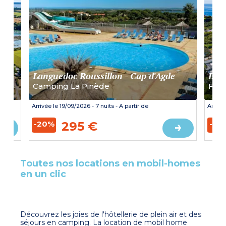
Languedoc Roussillon
-
Cap d'Agde
Bre
Camping La Pinède
Flo
Arrivée le
19/09/2026
- 7 nuits - A partir de
Arrivé
-20%
295 €
-30
Toutes nos locations en mobil-homes
en un clic
Découvrez les joies de l'hôtellerie de plein air et des
séjours en camping. La location de mobil home