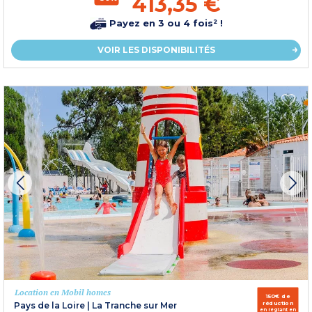
413,35 €
Payez en 3 ou 4 fois² !
VOIR LES DISPONIBILITÉS
Location en Mobil homes
150€ de
réduction
Pays de la Loire
|
La Tranche sur Mer
en réglant en