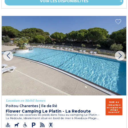
VOIR LES DISPONIBILITÉS
Location en Mobil homes
150€ de
réduction
Poitou Charentes
|
Ile de Ré
en réglant en
Flower Camping Le Platin - La Redoute
chèque
vacances*
Réservez vos vacances les pieds dans l’eau au camping Le Platin –
La Redoute, idéalement situé en bord de mer à Rivedoux-Plage....