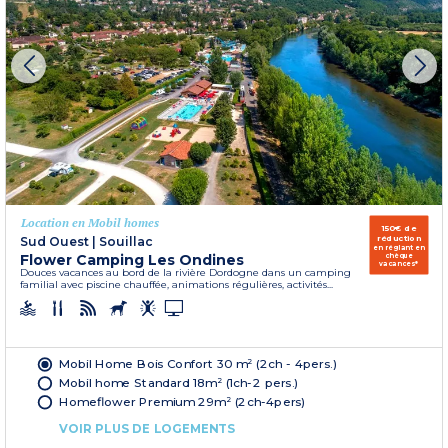
Location en Mobil homes
150€ de
réduction
Sud Ouest
|
Souillac
en réglant en
Flower Camping Les Ondines
chèque
vacances*
Douces vacances au bord de la rivière Dordogne dans un camping
familial avec piscine chauffée, animations régulières, activités...
Mobil Home Bois Confort 30 m² (2ch - 4pers.)
Mobil home Standard 18m² (1ch-2 pers.)
Homeflower Premium 29m² (2ch-4pers)
VOIR PLUS DE LOGEMENTS