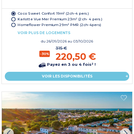
Coco Sweet Confort 19m² (2ch-4 pers.)
Karlotte Vue Mer Premium 23m² (2ch- 4 pers.)
Homeflower Premium 29m² PMR (2ch-4pers)
VOIR PLUS DE LOGEMENTS
du
26/09/2026
au 03/10/2026
315 €
220,50 €
-30%
Payez en 3 ou 4 fois² !
VOIR LES DISPONIBILITÉS