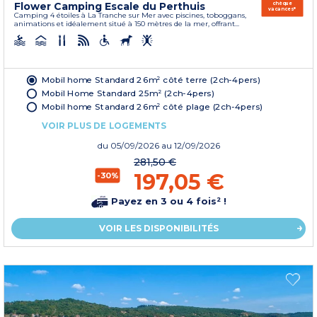
Flower Camping Escale du Perthuis
chèque
vacances*
Camping 4 étoiles à La Tranche sur Mer avec piscines, toboggans,
animations et idéalement situé à 150 mètres de la mer, offrant...
Mobil home Standard 26m² côté terre (2ch-4pers)
Mobil Home Standard 25m² (2ch-4pers)
Mobil home Standard 26m² côté plage (2ch-4pers)
VOIR PLUS DE LOGEMENTS
du
05/09/2026
au 12/09/2026
281,50 €
197,05 €
-30%
Payez en 3 ou 4 fois² !
VOIR LES DISPONIBILITÉS