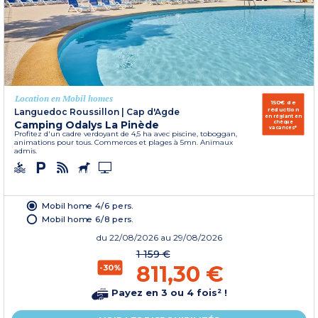
Location en Mobil homes
150€ de
réduction
Languedoc Roussillon
|
Cap d'Agde
en réglant en
Camping Odalys La Pinède
chèque
vacances*
Profitez d'un cadre verdoyant de 4,5 ha avec piscine, toboggan,
animations pour tous. Commerces et plages à 5mn. Animaux
admis.
Mobil home 4/6 pers.
Mobil home 6/8 pers.
du
22/08/2026
au 29/08/2026
1 159 €
811,30 €
-30%
Payez en 3 ou 4 fois² !