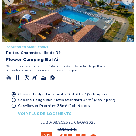
Location en Mobil homes
Poitou Charentes
|
Ile de Ré
Flower Camping Bel Air
Séjour insolite en location toilée ou boisée près de la plage. Place
à la détente avec la piscine chauffée et les spas.
Cabane Lodge Bois pilotis Std 38 m² (2ch-4pers)
Cabane Lodge sur Pilotis Standard 34m² (2ch-4pers)
Cosyflower Premium 38m² (2ch-4 pers)
VOIR PLUS DE LOGEMENTS
du
30/08/2026
au 06/09/2026
590,50 €
-30%