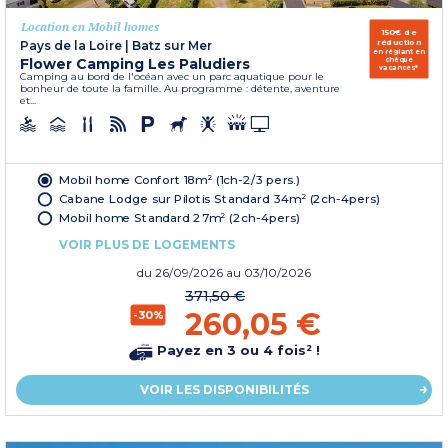
Location en Mobil homes
150€ de
réduction
Pays de la Loire
|
Batz sur Mer
en réglant en
Flower Camping Les Paludiers
chèque
vacances*
Camping au bord de l'océan avec un parc aquatique pour le
bonheur de toute la famille. Au programme : détente, aventure
et...
Mobil home Confort 18m² (1ch-2/3 pers.)
Cabane Lodge sur Pilotis Standard 34m² (2ch-4pers)
Mobil home Standard 27m² (2ch-4pers)
VOIR PLUS DE LOGEMENTS
du
26/09/2026
au 03/10/2026
371,50 €
260,05 €
-30%
Payez en 3 ou 4 fois² !
VOIR LES DISPONIBILITÉS