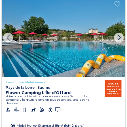
Location en Mobil homes
150€ de
réduction
Pays de la Loire
|
Saumur
en réglant en
Flower Camping L'Île d'Offard
chèque
vacances*
Votre cocon de bien-être pour vos vacances à Saumur ! Le
camping L'Île d'Offard offre en plus de son spa, une piscine
chauffée,...
Mobil home Standard 18m² (1ch-2 pers.)