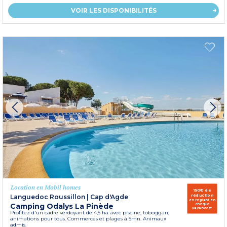
VOIR LES DISPONIBILITÉS
Location en Mobil homes
150€ de
réduction
Languedoc Roussillon
|
Cap d'Agde
en réglant en
Camping Odalys La Pinède
chèque
vacances*
Profitez d'un cadre verdoyant de 4,5 ha avec piscine, toboggan,
animations pour tous. Commerces et plages à 5mn. Animaux
admis.