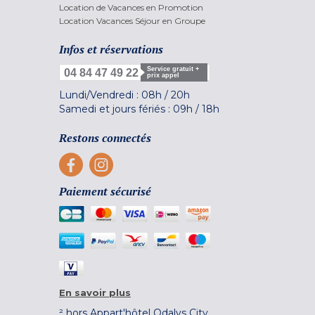
Location de Vacances en Promotion
Location Vacances Séjour en Groupe
Infos et réservations
Service gratuit +
04 84 47 49 22
prix appel
Lundi/Vendredi :
08h
/
20h
Samedi et jours fériés :
09h
/
18h
Restons connectés
Paiement sécurisé
En savoir plus
² hors Appart'hôtel Odalys City