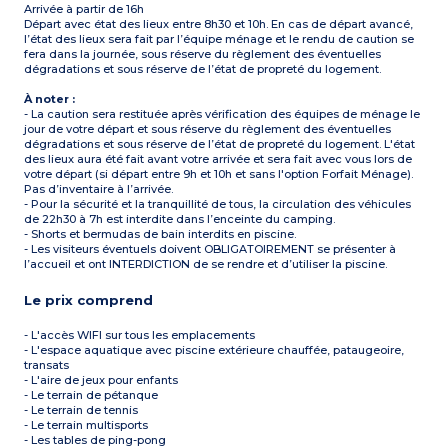
Arrivée à partir de 16h
Départ avec état des lieux entre 8h30 et 10h. En cas de départ avancé,
l’état des lieux sera fait par l’équipe ménage et le rendu de caution se
fera dans la journée, sous réserve du règlement des éventuelles
dégradations et sous réserve de l’état de propreté du logement.
À noter :
- La caution sera restituée après vérification des équipes de ménage le
jour de votre départ et sous réserve du règlement des éventuelles
dégradations et sous réserve de l’état de propreté du logement. L'état
des lieux aura été fait avant votre arrivée et sera fait avec vous lors de
votre départ (si départ entre 9h et 10h et sans l'option Forfait Ménage).
Pas d’inventaire à l’arrivée.
- Pour la sécurité et la tranquillité de tous, la circulation des véhicules
de 22h30 à 7h est interdite dans l’enceinte du camping.
- Shorts et bermudas de bain interdits en piscine.
- Les visiteurs éventuels doivent OBLIGATOIREMENT se présenter à
l’accueil et ont INTERDICTION de se rendre et d’utiliser la piscine.
Le prix comprend
- L'accès WIFI sur tous les emplacements
- L'espace aquatique avec piscine extérieure chauffée, pataugeoire,
transats
- L'aire de jeux pour enfants
- Le terrain de pétanque
- Le terrain de tennis
- Le terrain multisports
- Les tables de ping-pong