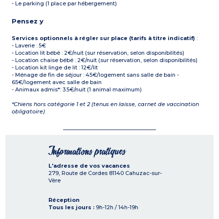
- Le parking (1 place par hébergement)
Pensez y
Services optionnels à régler sur place (tarifs à titre indicatif)
:
- Laverie : 5€
- Location lit bébé : 2€/nuit (sur réservation, selon disponibilités)
- Location chaise bébé : 2€/nuit (sur réservation, selon disponibilités)
- Location kit linge de lit : 12€/lit
- Ménage de fin de séjour : 45€/logement sans salle de bain -
65€/logement avec salle de bain
- Animaux admis*: 3.5€/nuit (1 animal maximum)
*Chiens hors catégorie 1 et 2 (tenus en laisse, carnet de vaccination
obligatoire)
Informations pratiques
L'adresse de vos vacances
279, Route de Cordes
81140
Cahuzac-sur-
Vère
Réception
Tous les jours :
9h-12h / 14h-19h