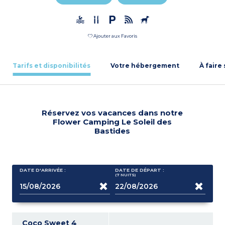
Ajouter aux Favoris
Tarifs et disponibilités
Votre hébergement
À faire
Réservez vos vacances dans notre
Flower Camping Le Soleil des
Bastides
DATE D'ARRIVÉE :
DATE DE DÉPART :
(7
NUITS
)
Coco Sweet 4