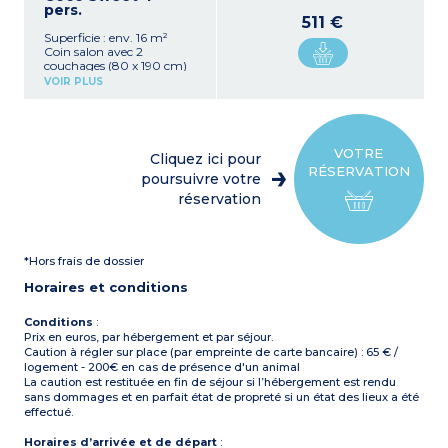
pers.
511 €
Superficie : env. 16 m²
Coin salon avec 2
couchages (80 x 190 cm)
Coin cuisine (réfrigérateur,
VOIR PLUS
micro-ondes, cafetière,
plaque de gaz, vaisselle)
1 chambre avec 1 lit double
(140 x 190 cm)
Petite avancée servant de
VOTRE
Cliquez ici pour
terrasse
RÉSERVATION
Capacité max. 4
poursuivre votre
personnes
réservation
À noter :
Logement sans
sanitaires privés (sanitaires
du camping à proximité)
*Hors frais de dossier
Horaires et conditions
Conditions
:
Prix en euros, par hébergement et par séjour.
Caution à régler sur place (par empreinte de carte bancaire) : 65 € /
logement - 200€ en cas de présence d'un animal
La caution est restituée en fin de séjour si l’hébergement est rendu
sans dommages et en parfait état de propreté si un état des lieux a été
effectué.
Horaires d’arrivée et de départ
: