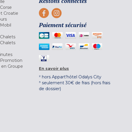
Restons connectés
lle
 Corse
et Croatie
ours
Paiement sécurisé
 Mobil
Chalets
Chalets
inutes
 Promotion
r en Groupe
En savoir plus
² hors Appart'hôtel Odalys City
³ seulement 30€ de frais (hors frais
de dossier)