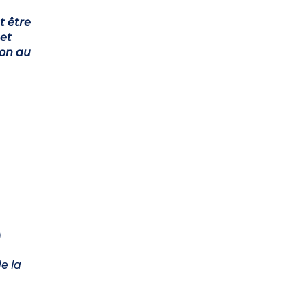
t être
et
ion au
)
e la