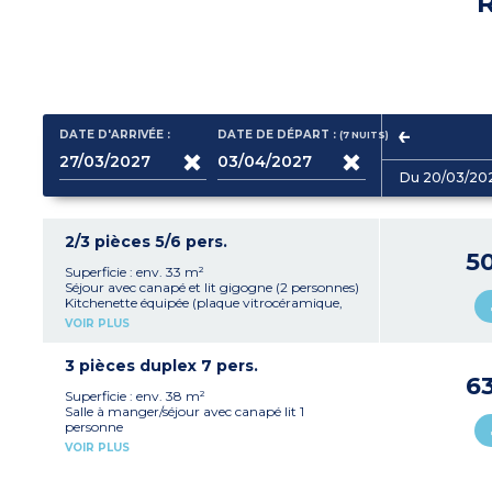
R
DATE D'ARRIVÉE :
DATE DE DÉPART :
(7
NUITS
)
Du 20/03/20
2/3 pièces 5/6 pers.
5
Superficie : env. 33 m²
Séjour avec canapé et lit gigogne (2 personnes)
Kitchenette équipée (plaque vitrocéramique,
réfrigérateur, micro-ondes, lave-vaisselle,
VOIR PLUS
cafetière électrique, bouilloire et grille-pain)
Chambre avec 1 lit double
Cabine sans fenêtre dans l’entrée avec 1 lit
3 pièces duplex 7 pers.
superposé
6
Salle de bain/WC séparé
Superficie : env. 38 m²
Balcon
Salle à manger/séjour avec canapé lit 1
personne
Kitchenette équipée (plaque vitrocéramique,
VOIR PLUS
micro-ondes, réfrigérateur, lave-vaisselle,
cafetière électrique, bouilloire et grille-pain)
1 chambre avec 1 lit double