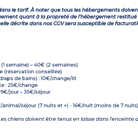
ans le tarif. À noter que tous les hébergements doiven
ement quant à la propreté de l’hébergement restitué 
lle décrite dans nos CGV sera susceptible de facturat
5€ (1 semaine) – 40€ (2 semaines)
ge (réservation conseillée)
 draps de bains) : 10€/change/lit
ette : 25€/change
: 9€/jour – 35€/séjour
/animal/séjour (7 nuits et +) - 16€/nuit (moins de 7 nuits
es chiens doivent être tenus en laisse dans l'enceinte d