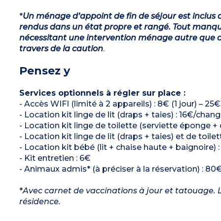
*
Un ménage d’appoint de fin de séjour est inclus d
rendus dans un état propre et rangé. Tout manqu
nécessitant une intervention ménage autre que ce
travers de la caution
.
Pensez y
Services optionnels à régler sur place :
- Accès WIFI (limité à 2 appareils) : 8€ (1 jour) – 2
- Location kit linge de lit (draps + taies) : 16€/chan
- Location kit linge de toilette (serviette éponge +
- Location kit linge de lit (draps + taies) et de toil
- Location kit bébé (lit + chaise haute + baignoire) 
- Kit entretien : 6€
- Animaux admis* (à préciser à la réservation) : 80€
*
Avec carnet de vaccinations à jour et tatouage. L
résidence.