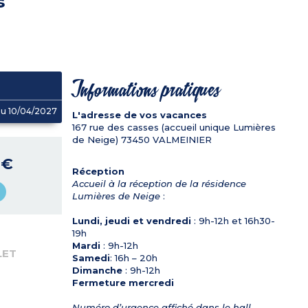
s
Informations pratiques
u 10/04/2027
L'adresse de vos vacances
167 rue des casses (accueil unique Lumières
de Neige)
73450
VALMEINIER
 €
Réception
Accueil à la réception de la résidence
Lumières de Neige
:
Lundi, jeudi et vendredi
: 9h-12h et 16h30-
19h
Mardi
: 9h-12h
LET
Samedi
: 16h – 20h
Dimanche
: 9h-12h
Fermeture mercredi
Numéro d’urgence affiché dans le hall