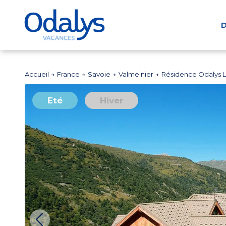
D
Accueil
France
Savoie
Valmeinier
Résidence Odalys L
Eté
Hiver