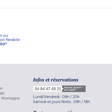
n ou
on flexible
-30³
Infos et réservations
er
Service gratuit +
04 84 47 49 21
prix appel
ski
Lundi/Vendredi :
08h
/
20h
la Montagne
Samedi et jours fériés :
09h
/
18h
a