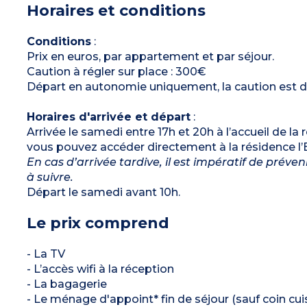
Horaires et conditions
1 chambre avec 1 lit superposé
1 chambre avec 2 lits simples
Salle de bain
WC séparé
Conditions
:
Balcon
Prix en euros, par appartement et par séjour.
Caution à régler sur place : 300€
Départ en autonomie uniquement, la caution est détr
Horaires d'arrivée et départ
:
Arrivée le samedi entre 17h et 20h à l’accueil de la
vous pouvez accéder directement à la résidence l’
En cas d’arrivée tardive, il est impératif de prév
à suivre.
Départ le samedi avant 10h.
Le prix comprend
- La TV
- L’accès wifi à la réception
- La bagagerie
- Le ménage d'appoint* fin de séjour (sauf coin cuis