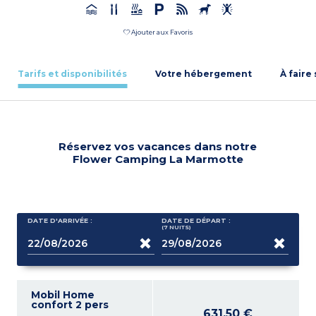
Ajouter aux Favoris
Tarifs et disponibilités
Votre hébergement
À faire
Réservez vos vacances dans notre
Flower Camping La Marmotte
DATE D'ARRIVÉE :
DATE DE DÉPART :
(7
NUITS
)
Mobil Home
confort 2 pers
631,50 €