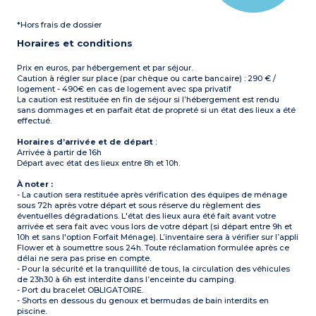
Terrasse couverte en bois
salle d'eau avec douche,
avec salon de jardin
lavabo, WC
*Hors frais de dossier
Climatisation
Terrasse commune en bois
Capacité max. 4
avec salon de jardin
Horaires et conditions
personnes
Climatisation
Capacité max. 8
personnes
Prix en euros, par hébergement et par séjour.
Caution à régler sur place (par chèque ou carte bancaire) : 290 € /
logement - 490€ en cas de logement avec spa privatif
La caution est restituée en fin de séjour si l’hébergement est rendu
sans dommages et en parfait état de propreté si un état des lieux a été
effectué.
Horaires d’arrivée et de départ
:
Arrivée à partir de 16h
Départ avec état des lieux entre 8h et 10h.
À noter :
- La caution sera restituée après vérification des équipes de ménage
sous 72h après votre départ et sous réserve du règlement des
éventuelles dégradations. L'état des lieux aura été fait avant votre
arrivée et sera fait avec vous lors de votre départ (si départ entre 9h et
10h et sans l'option Forfait Ménage). L’inventaire sera à vérifier sur l’appli
Flower et à soumettre sous 24h. Toute réclamation formulée après ce
délai ne sera pas prise en compte.
- Pour la sécurité et la tranquillité de tous, la circulation des véhicules
de 23h30 à 6h est interdite dans l’enceinte du camping.
- Port du bracelet OBLIGATOIRE.
- Shorts en dessous du genoux et bermudas de bain interdits en
piscine.