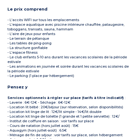
Le prix comprend
- L'accès WIFI sur tous les emplacements
- L'espace aquatique avec piscine intérieure chauffée, pataugeoire,
toboggans, transats, sauna, hammam
- L'aire de jeux pour enfants
- Le terrain de pétanque
- Les tables de ping-pong
- La structure gonflable
- L'espace fitness
- Le club enfants 5-10 ans durant les vacances scolaires de la période
estivale
- Les animations en journée et soirée durant les vacances scolaires de
la période estivale
- Le parking (1 place par hébergement)
Pensez y
Services optionnels à régler sur place (tarifs à titre indicatif)
:
- Laverie : 6€-12€ - Séchage : 6€-12€
- Location lit bébé : 20€/séjour (sur réservation, selon disponibilités)
- Location kit linge de lit : 12€/lit simple - 14€/lit double
- Location kit linge de toilette (1 grande et 1 petite serviette) : 12€/
- Institut de coiffure en saison : voir tarifs sur place
- Cours de natation (hors juillet août) : 15€
- Aquagym (hors juillet-août) : 6.5€
- Ménage de fin de séjour : voir tarifs sur place, selon hébergement