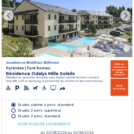
Location en Résidence Référence
150€ de
réduction
Pyrénées
|
Font Romeu
en réglant en
Résidence Odalys Mille Soleils
chèque
vacances*
Résidence vacances rénovée avec bassin partiellement couvert
chauffé, wifi et parking, à proximité du centre et des commerces.
Early
booking
Studio cabine 4 pers. standard
Studio 2 pers. supérieur
Studio 2 pers. standard
VOIR PLUS DE LOGEMENTS
du
22/08/2026
au 29/08/2026