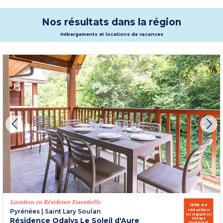
location vacances à Cauterets (
Hôtel Résidence Balnéo
) c’est la garantie
d’un dépaysement total au grand air à la découverte des lacs, forêts et vallées
verdoyantes de la région. Le tout dans l’ambiance festive et familiale de la
Nos résultats dans la région
station au charme typiquement montagnard !
Plus d'informations
Hébergements et locations de vacances
Location en Résidence Essentielle
150€ de
réduction
Pyrénées
|
Saint Lary Soulan
en réglant en
Résidence Odalys Le Soleil d'Aure
chèque
vacances*