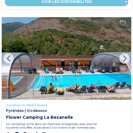
VOIR LES DISPONIBILITÉS
Location en Mobil homes
Pyrénées
|
Vicdessos
Flower Camping La Bexanelle
Un camping niché dans les Pyrénées Ariégeoises avec piscine
couverte chauffée, accès direct à la rivière et de nombreuses...