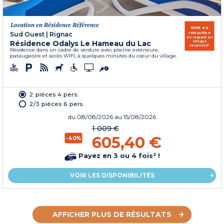
Location en Résidence Référence
150€ de
réduction
Sud Ouest
|
Rignac
en réglant en
Résidence Odalys Le Hameau du Lac
chèque
vacances*
Résidence dans un cadre de verdure avec piscine extérieure,
pataugeoire et accès WIFI, à quelques minutes du cœur du village.
2 pièces 4 pers.
2/3 pièces 6 pers.
du
08/08/2026
au 15/08/2026
1 009 €
605,40 €
-40%
Payez en 3 ou 4 fois² !
VOIR LES DISPONIBILITÉS
AFFICHER PLUS DE RÉSULTATS