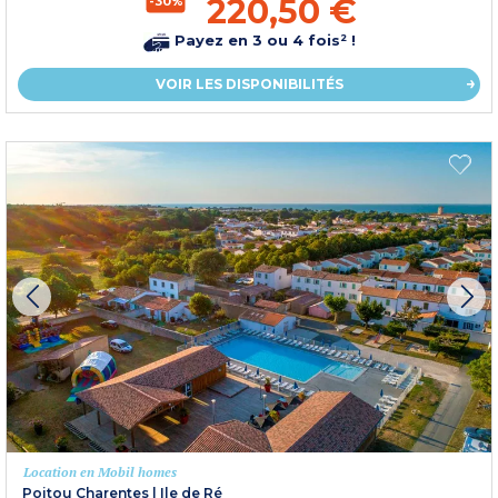
220,50 €
-30%
Payez en 3 ou 4 fois² !
VOIR LES DISPONIBILITÉS
Location en Mobil homes
Poitou Charentes
|
Ile de Ré