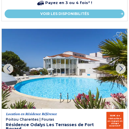
Payez en 3 ou 4 fois² !
VOIR LES DISPONIBILITÉS
Location en Résidence Référence
150€ de
réduction
Poitou Charentes
|
Fouras
en réglant en
Résidence Odalys Les Terrasses de Fort
chèque
vacances*
Boyard