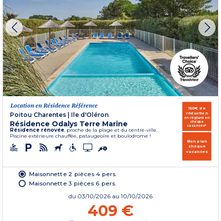
Location en Résidence Référence
150€ de
réduction
Poitou Charentes
|
Ile d'Oléron
en réglant en
Résidence Odalys Terre Marine
chèque
vacances*
Résidence rénovée
, proche de la plage et du centre-ville.
Piscine extérieure chauffée, pataugeoire et boulodrome !
Bon plan
chèque
vacances
Maisonnette 2 pièces 4 pers.
Maisonnette 3 pièces 6 pers.
du
03/10/2026
au 10/10/2026
409 €