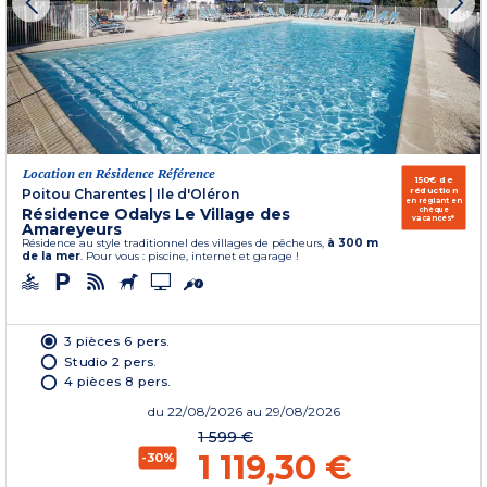
Location en Résidence Référence
150€ de
réduction
Poitou Charentes
|
Ile d'Oléron
en réglant en
Résidence Odalys Le Village des
chèque
vacances*
Amareyeurs
Résidence au style traditionnel des villages de pêcheurs,
à 300 m
de la mer
. Pour vous : piscine, internet et garage !
3 pièces 6 pers.
Studio 2 pers.
4 pièces 8 pers.
du
22/08/2026
au 29/08/2026
1 599 €
1 119,30 €
-30%