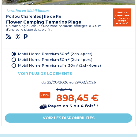
Location en Mobil homes
150€ de
réduction
Poitou Charentes
|
Ile de Ré
en réglant en
Flower Camping Tamarins Plage
chèque
vacances*
Un camping au cœur d’une zone naturelle protégée, à 300 m
d’une belle plage de sable fin.
Mobil Home Premium 30m² (2ch-4pers)
Mobil Home Premium 30m² (2ch-4pers)
Mobil Home Premium clim 30m² (2ch-4pers)
VOIR PLUS DE LOGEMENTS
du
22/08/2026
au 29/08/2026
1 057 €
898,45 €
-15%
Payez en 3 ou 4 fois² !
VOIR LES DISPONIBILITÉS