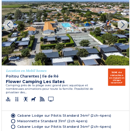
Location en Mobil homes
150€ de
réduction
Poitou Charentes
|
Ile de Ré
en réglant en
Flower Camping Les Ilates
chèque
vacances*
Camping près de la plage avec grand parc aquatique et
nombreuses animations pour toute la famille. Possibilité de
privatiser des...
Cabane Lodge sur Pilotis Standard 34m² (2ch-4pers)
Maisonnette Standard 31m² (2ch 4pers)
Cabane Lodge sur Pilotis Standard 34m² (2ch-4pers)