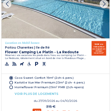
Location en Mobil homes
150€ de
réduction
Poitou Charentes
|
Ile de Ré
en réglant en
Flower Camping Le Platin - La Redoute
chèque
vacances*
Réservez vos vacances les pieds dans l’eau au camping Le Platin –
La Redoute, idéalement situé en bord de mer à Rivedoux-Plage....
Coco Sweet Confort 19m² (2ch-4 pers.)
Karlotte Vue Mer Premium 23m² (2ch- 4 pers.)
Homeflower Premium 29m² PMR (2ch-4pers)
VOIR PLUS DE LOGEMENTS
du
27/09/2026
au 04/10/2026
315 €