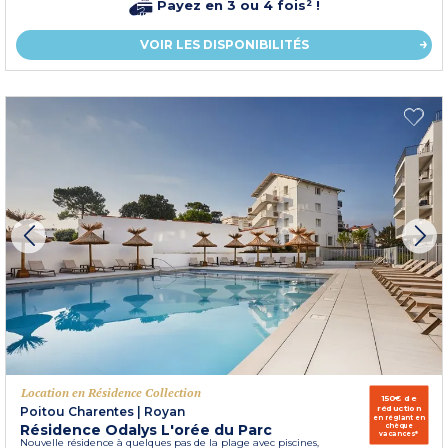
Payez en 3 ou 4 fois² !
VOIR LES DISPONIBILITÉS
Location en Résidence Collection
150€ de
réduction
Poitou Charentes
|
Royan
en réglant en
Résidence Odalys L'orée du Parc
chèque
vacances*
Nouvelle résidence à quelques pas de la plage avec piscines,