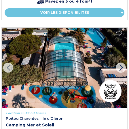
Payez en 3 ou 4 fois² !
VOIR LES DISPONIBILITÉS
Location en Mobil homes
Poitou Charentes
|
Ile d'Oléron
Camping Mer et Soleil