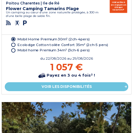
réduction
Poitou Charentes
|
Ile de Ré
en réglant en
Flower Camping Tamarins Plage
chèque
vacances*
Un camping au cœur d’une zone naturelle protégée, à 300 m
d’une belle plage de sable fin.
Mobil Home Premium 30m² (2ch-4pers)
Ecolodge Cotton toilée Confort 35m² (2ch-5 pers)
Mobil home Premium 34m² (3ch-6 pers)
du
22/08/2026
au 29/08/2026
1 057 €
Payez en 3 ou 4 fois² !
VOIR LES DISPONIBILITÉS