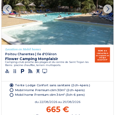
Location en Mobil homes
150€ de
réduction
Poitou Charentes
|
Ile d'Oléron
en réglant en
Flower Camping Monplaisir
chèque
vacances*
Camping-club proche des plages et du centre de Saint Trojan les
Bains : piscine chauffée, terrain multisports.
Tente Lodge Confort sans sanitaire (2ch-4pers.)
Mobil Home Premium clim 30m² (2ch-4pers)
Mobil home Premium clim 34m² (3ch-6 pers)
du
22/08/2026
au 29/08/2026
665 €