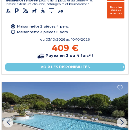
Résidence rénovée
, proche de la plage et du centre-ville.
Piscine extérieure chauffée, pataugeoire et boulodrome !
Bon plan
chèque
vacances
Maisonnette 2 pièces 4 pers.
Maisonnette 3 pièces 6 pers.
du
03/10/2026
au 10/10/2026
409 €
Payez en 3 ou 4 fois² !
VOIR LES DISPONIBILITÉS