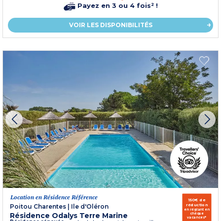
Payez en 3 ou 4 fois² !
VOIR LES DISPONIBILITÉS
Location en Résidence Référence
150€ de
réduction
Poitou Charentes
|
Ile d'Oléron
en réglant en
Résidence Odalys Terre Marine
chèque
vacances*