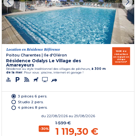
Location en Résidence Référence
150€ de
réduction
Poitou Charentes
|
Ile d'Oléron
en réglant en
Résidence Odalys Le Village des
chèque
vacances*
Amareyeurs
Résidence au style traditionnel des villages de pêcheurs,
à 300 m
de la mer
. Pour vous : piscine, internet et garage !
3 pièces 6 pers.
Studio 2 pers.
4 pièces 8 pers.
du
22/08/2026
au 29/08/2026
1 599 €
1 119,30 €
-30%