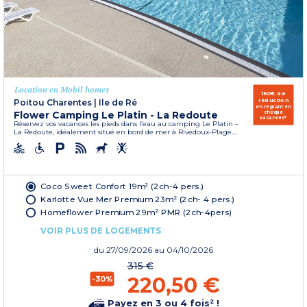
Location en Mobil homes
150€ de
réduction
Poitou Charentes
|
Ile de Ré
en réglant en
Flower Camping Le Platin - La Redoute
chèque
vacances*
Réservez vos vacances les pieds dans l’eau au camping Le Platin –
La Redoute, idéalement situé en bord de mer à Rivedoux-Plage....
Coco Sweet Confort 19m² (2ch-4 pers.)
Karlotte Vue Mer Premium 23m² (2ch- 4 pers.)
Homeflower Premium 29m² PMR (2ch-4pers)
VOIR PLUS DE LOGEMENTS
du
27/09/2026
au 04/10/2026
315 €
220,50 €
-30%
Payez en 3 ou 4 fois² !