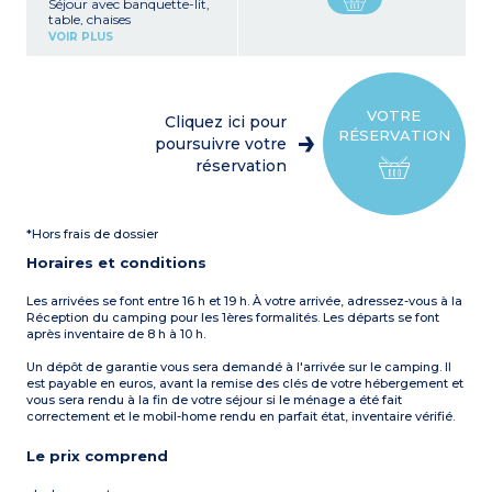
Séjour avec banquette-lit,
table, chaises
Coin cuisine (réfrigérateur
VOIR PLUS
avec freezer, plaques de
cuisson 4 feux électriques
ou gaz, micro-ondes,
cafetière électrique (filtre),
bouilloire)
VOTRE
Cliquez ici pour
1 chambre avec 1 lit double
RÉSERVATION
(140 x 190 ou 160 x 190 cm)
poursuivre votre
1 chambre avec 2 lits
réservation
simples (80 x 190 cm)
Salle d'eau avec douche,
lavabo
WC (séparé ou dans la salle
*Hors frais de dossier
d'eau)
Terrasse partiellement
Horaires et conditions
couverte avec salon de
jardin (table et chaises)
Capacité max. : 4
Les arrivées se font entre 16 h et 19 h. À votre arrivée, adressez-vous à la
adultes, 2 enfants
Réception du camping pour les 1ères formalités. Les départs se font
après inventaire de 8 h à 10 h.
A noter
:
- Le couchage dans le salon
Un dépôt de garantie vous sera demandé à l'arrivée sur le camping. Il
ne convient pas à des
est payable en euros, avant la remise des clés de votre hébergement et
personnes de plus de 15 ans.
vous sera rendu à la fin de votre séjour si le ménage a été fait
correctement et le mobil-home rendu en parfait état, inventaire vérifié.
Le prix comprend