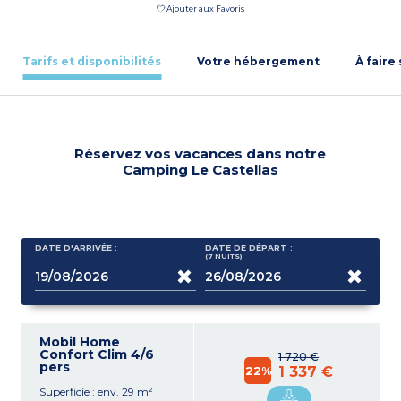
Ajouter aux Favoris
Tarifs et disponibilités
Votre hébergement
À faire
Réservez vos vacances dans notre
Camping Le Castellas
DATE D'ARRIVÉE :
DATE DE DÉPART :
(7
NUITS
)
Mobil Home
Confort Clim 4/6
1 720 €
pers
22%
1 337 €
Superficie : env. 29 m²