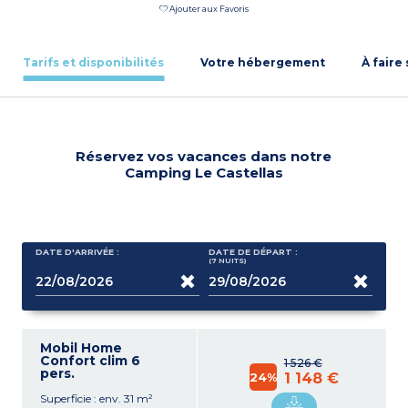
Ajouter aux Favoris
Tarifs et disponibilités
Votre hébergement
À faire
Réservez vos vacances dans notre
Camping Le Castellas
DATE D'ARRIVÉE :
DATE DE DÉPART :
(7
NUITS
)
Mobil Home
Confort clim 6
1 526 €
pers.
24%
1 148 €
Superficie : env. 31 m²