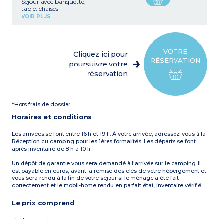
Séjour avec banquette,
table, chaises
Coin cuisine (réfrigérateur
VOIR PLUS
avec freezer, plaque
cuisson 4 feux gaz, micro-
ondes, cafetière électrique
(filtre), bouilloire)
1 chambre avec 1 lit double
VOTRE
Cliquez ici pour
(140 x 190 ou 160 x 190 cm)
RÉSERVATION
2 chambres avec 2 lits
poursuivre votre
simples (80 x 190 cm)
réservation
Salle d'eau avec douche,
lavabo
WC séparé
Terrasse partiellement
*Hors frais de dossier
couverte avec salon de
jardin (table et chaises)
Horaires et conditions
Les arrivées se font entre 16 h et 19 h. À votre arrivée, adressez-vous à la
Réception du camping pour les 1ères formalités. Les départs se font
après inventaire de 8 h à 10 h.
Un dépôt de garantie vous sera demandé à l'arrivée sur le camping. Il
est payable en euros, avant la remise des clés de votre hébergement et
vous sera rendu à la fin de votre séjour si le ménage a été fait
correctement et le mobil-home rendu en parfait état, inventaire vérifié.
Le prix comprend