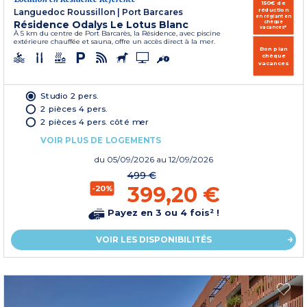
150€ de
réduction
Languedoc Roussillon
|
Port Barcares
en réglant en
Résidence Odalys Le Lotus Blanc
chèque
vacances*
À 5 km du centre de Port Barcarès, la Résidence, avec piscine
extérieure chauffée et sauna, offre un accès direct à la mer.
Bon plan
chèque
vacances
Studio 2 pers.
2 pièces 4 pers.
2 pièces 4 pers. côté mer
VOIR PLUS DE LOGEMENTS
du
05/09/2026
au 12/09/2026
499 €
399,20 €
-20%
Payez en 3 ou 4 fois² !
VOIR LES DISPONIBILITÉS