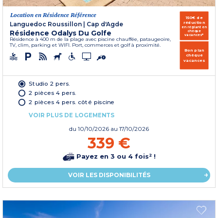
Location en Résidence Référence
150€ de
réduction
Languedoc Roussillon
|
Cap d'Agde
en réglant en
Résidence Odalys Du Golfe
chèque
vacances*
Résidence à 400 m de la plage avec piscine chauffée, pataugeoire,
TV, clim, parking et WIFI. Port, commerces et golf à proximité.
Bon plan
chèque
vacances
Studio 2 pers.
2 pièces 4 pers.
2 pièces 4 pers. côté piscine
VOIR PLUS DE LOGEMENTS
du
10/10/2026
au 17/10/2026
339 €
Payez en 3 ou 4 fois² !
VOIR LES DISPONIBILITÉS