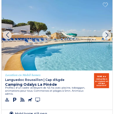
Location en Mobil homes
150€ de
réduction
Languedoc Roussillon
|
Cap d'Agde
en réglant en
Camping Odalys La Pinède
chèque
vacances*
Profitez d'un cadre verdoyant de 4,5 ha avec piscine, toboggan,
animations pour tous. Commerces et plages à 5mn. Animaux
admis.
Mobil home 4/6 pers.