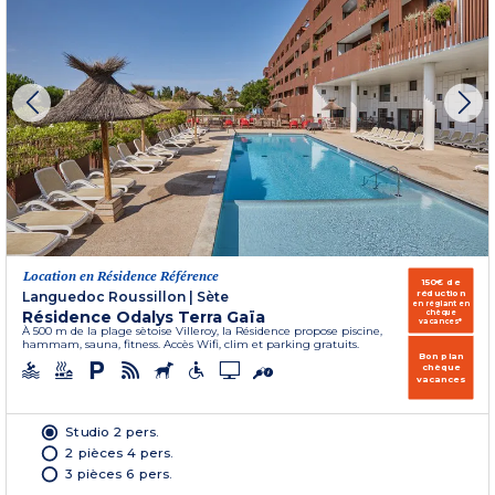
Location en Résidence Référence
150€ de
réduction
Languedoc Roussillon
|
Sète
en réglant en
Résidence Odalys Terra Gaïa
chèque
vacances*
À 500 m de la plage sètoise Villeroy, la Résidence propose piscine,
hammam, sauna, fitness. Accès Wifi, clim et parking gratuits.
Bon plan
chèque
vacances
Studio 2 pers.
2 pièces 4 pers.
3 pièces 6 pers.