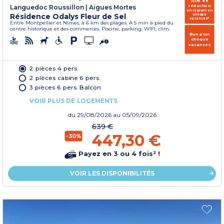
150€ de
réduction
Languedoc Roussillon
|
Aigues Mortes
en réglant en
Résidence Odalys Fleur de Sel
chèque
vacances*
Entre Montpellier et Nîmes, à 6 km des plages. A 5 min à pied du
centre historique et des commerces. Piscine, parking, WIFI, clim.
Bon plan
chèque
vacances
2 pièces 4 pers.
2 pièces cabine 6 pers.
3 pièces 6 pers. Balcon
VOIR PLUS DE LOGEMENTS
du
29/08/2026
au 05/09/2026
639 €
447,30 €
-30%
Payez en 3 ou 4 fois² !
VOIR LES DISPONIBILITÉS