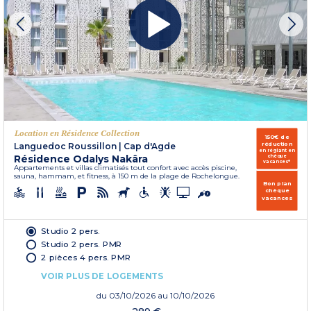
Location en Résidence Collection
150€ de
réduction
Languedoc Roussillon
|
Cap d'Agde
en réglant en
Résidence Odalys Nakâra
chèque
vacances*
Appartements et villas climatisés tout confort avec accès piscine,
sauna, hammam, et fitness, à 150 m de la plage de Rochelongue.
Bon plan
chèque
vacances
Studio 2 pers.
Studio 2 pers. PMR
2 pièces 4 pers. PMR
VOIR PLUS DE LOGEMENTS
du
03/10/2026
au 10/10/2026