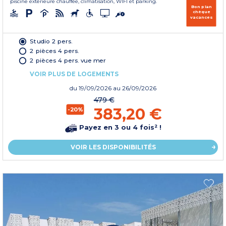
piscine extérieure chauffée, climatisation, WIFI et parking.
Bon plan
chèque
vacances
Studio 2 pers.
2 pièces 4 pers.
2 pièces 4 pers. vue mer
VOIR PLUS DE LOGEMENTS
du
19/09/2026
au 26/09/2026
479 €
383,20 €
-20%
Payez en 3 ou 4 fois² !
VOIR LES DISPONIBILITÉS