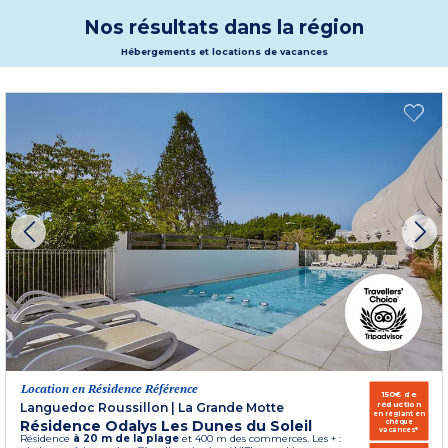
implantée directement sur le site naturiste. Intimité et tranquillité seront de
mise pendant votre séjour au sein de notre location vacances.
Nos résultats dans la région
Plus d'informations
Hébergements et locations de vacances
Location en Résidence Référence
150€ de
réduction
Languedoc Roussillon
|
La Grande Motte
en réglant en
Résidence Odalys Les Dunes du Soleil
chèque
vacances*
Résidence
à 20 m de la plage
et 400 m des commerces. Les + :