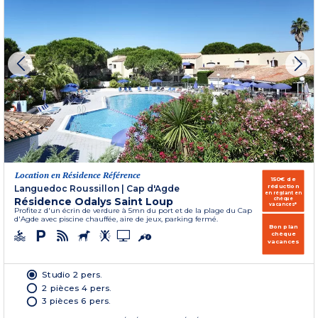
Location en Résidence Référence
150€ de
réduction
Languedoc Roussillon
|
Cap d'Agde
en réglant en
Résidence Odalys Saint Loup
chèque
vacances*
Profitez d'un écrin de verdure à 5mn du port et de la plage du Cap
d'Agde avec piscine chauffée, aire de jeux, parking fermé.
Bon plan
chèque
vacances
Studio 2 pers.
2 pièces 4 pers.
3 pièces 6 pers.