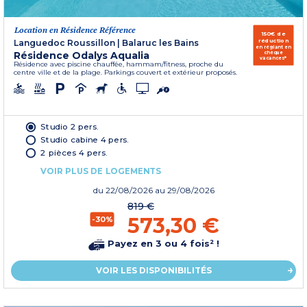
Location en Résidence Référence
150€ de
réduction
Languedoc Roussillon
|
Balaruc les Bains
en réglant en
Résidence Odalys Aqualia
chèque
vacances*
Résidence avec piscine chauffée, hammam/fitness, proche du
centre ville et de la plage. Parkings couvert et extérieur proposés.
Studio 2 pers.
Studio cabine 4 pers.
2 pièces 4 pers.
VOIR PLUS DE LOGEMENTS
du
22/08/2026
au 29/08/2026
819 €
573,30 €
-30%
Payez en 3 ou 4 fois² !
VOIR LES DISPONIBILITÉS