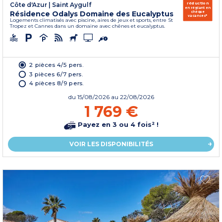
réduction
Côte d'Azur
|
Saint Aygulf
en réglant en
Résidence Odalys Domaine des Eucalyptus
chèque
vacances*
Logements climatisés avec piscine, aires de jeux et sports, entre St
Tropez et Cannes dans un domaine avec chênes et eucalyptus.
2 pièces 4/5 pers.
3 pièces 6/7 pers.
4 pièces 8/9 pers.
du
15/08/2026
au 22/08/2026
1 769 €
Payez en 3 ou 4 fois² !
VOIR LES DISPONIBILITÉS