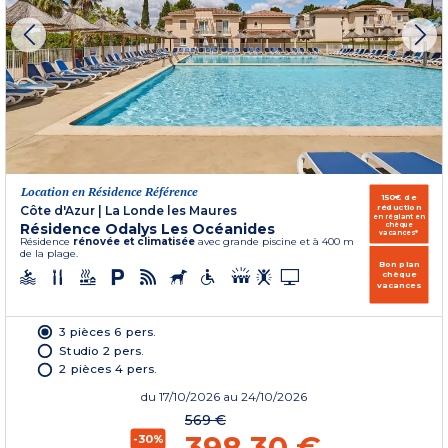
Location en Résidence Référence
150€ de
réduction
Côte d'Azur
|
La Londe les Maures
en réglant en
Résidence Odalys Les Océanides
chèque
vacances*
Résidence
rénovée et climatisée
avec grande piscine et à 400 m
de la plage.
Bon plan
chèque
vacances
3 pièces 6 pers.
Studio 2 pers.
2 pièces 4 pers.
du
17/10/2026
au 24/10/2026
569 €
-30%