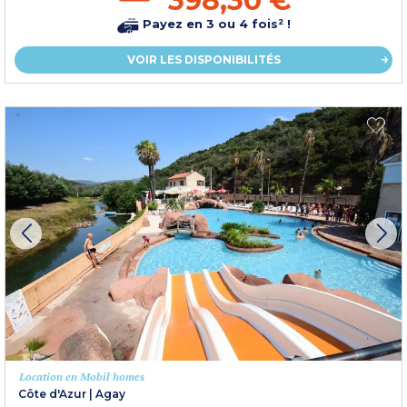
398,30 €
Payez en 3 ou 4 fois² !
VOIR LES DISPONIBILITÉS
Location en Mobil homes
Côte d'Azur
|
Agay