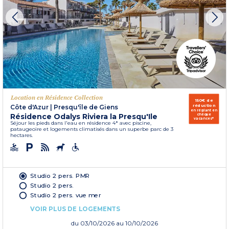
Location en Résidence Collection
150€ de
réduction
Côte d'Azur
|
Presqu'île de Giens
en réglant en
Résidence Odalys Riviera la Presqu'Ile
chèque
vacances*
Séjour les pieds dans l'eau en résidence 4* avec piscine,
pataugeoire et logements climatisés dans un superbe parc de 3
hectares.
Studio 2 pers. PMR
Studio 2 pers.
Studio 2 pers. vue mer
VOIR PLUS DE LOGEMENTS
du
03/10/2026
au 10/10/2026