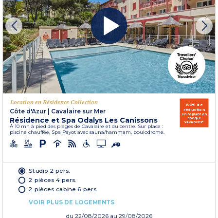
Location en Résidence Collection
150€ de
réduction
Côte d'Azur
|
Cavalaire sur Mer
en réglant en
Résidence et Spa Odalys Les Canissons
chèque
vacances*
À 10 mn à pied des plages de Cavalaire et du centre. Sur place :
piscine chauffée, Spa Payot avec sauna/hammam, boulodrome.
Studio 2 pers.
2 pièces 4 pers.
2 pièces cabine 6 pers.
VOIR PLUS DE LOGEMENTS
du
22/08/2026
au 29/08/2026