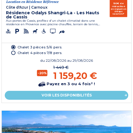
Location en Résidence Référence
150€ de
réduction
Côte d'Azur
|
Carnoux
en réglant en
Résidence Odalys Shangri-La - Les Hauts
chèque
vacances*
de Cassis
Aux portes de Cassis, profitez d'un chalet climatisé dans une
résidence en Provence avec piscine chauffée, terrain de tennis,...
Chalet 3 pièces 5/6 pers.
Chalet 4 pièces 7/8 pers.
du
22/08/2026
au 29/08/2026
1 449 €
1 159,20 €
-20%
Payez en 3 ou 4 fois² !
VOIR LES DISPONIBILITÉS