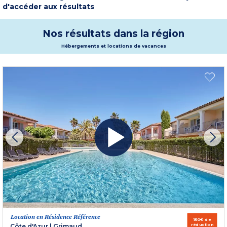
oliveraies, garigues, vergers et collines), font de cette destination du sud de la
d'accéder aux résultats
France, le lieu de villégiature idéal de toutes les familles et couples. Entendez-
vous le chant des cigales se mêler à l’accent chaleureux de ses habitants ?
Entre campagne provençale et une mer d’huile à l’odeur saline, vos vacances
à Sanary sur Mer s’annoncent parfaites !
Nos résultats dans la région
Plus d'informations
Hébergements et locations de vacances
Location en Résidence Référence
150€ de
réduction
Côte d'Azur
|
Grimaud