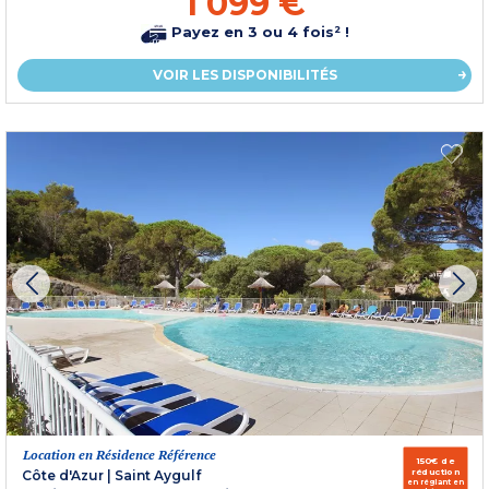
1 099 €
Payez en 3 ou 4 fois² !
VOIR LES DISPONIBILITÉS
Location en Résidence Référence
150€ de
réduction
Côte d'Azur
|
Saint Aygulf
en réglant en