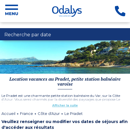
Recherche par date
Location vacances au Pradet, petite station balnéaire
varoise
Le Pradet est une charmante petite station balnéaire du Var, sur la Côte
d’Azur. Vous serez charmés par la diversité des paysages que propose Le
Pradet : plages de sable ou de galets, criques sauvages, forêts de pins,
Afficher la suite
vignobles, port de pêche et de plaisance… Une station balnéaire idéalement
située pour partir à la découverte de la Côte d’Azur, de l’arrière pays varois et
Accueil
France
Côte d'Azur
Le Pradet
de la région de Cassis en séjournant au sein de la
Résidence Le Régence
Park
.
Veuillez renseigner ou modifier vos dates de séjours afin
d'accéder aux résultats