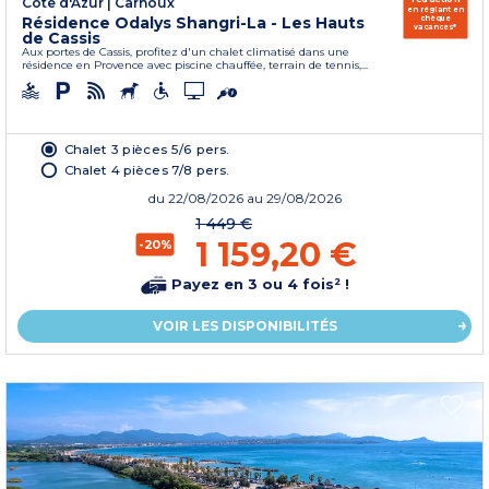
Côte d'Azur
|
Carnoux
en réglant en
Résidence Odalys Shangri-La - Les Hauts
chèque
vacances*
de Cassis
Aux portes de Cassis, profitez d'un chalet climatisé dans une
résidence en Provence avec piscine chauffée, terrain de tennis,...
Chalet 3 pièces 5/6 pers.
Chalet 4 pièces 7/8 pers.
du
22/08/2026
au 29/08/2026
1 449 €
1 159,20 €
-20%
Payez en 3 ou 4 fois² !
VOIR LES DISPONIBILITÉS