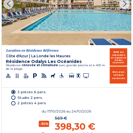
Location en Résidence Référence
150€ de
réduction
Côte d'Azur
|
La Londe les Maures
en réglant en
Résidence Odalys Les Océanides
chèque
vacances*
Résidence
rénovée et climatisée
avec grande piscine et à 400 m
de la plage.
Bon plan
chèque
vacances
3 pièces 6 pers.
Studio 2 pers.
2 pièces 4 pers.
du
17/10/2026
au 24/10/2026
569 €
398,30 €
-30%