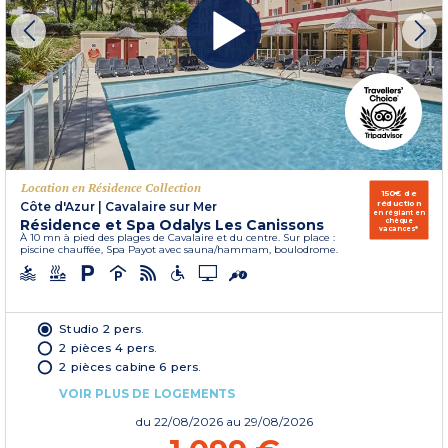
Location en Résidence Collection
150€ de
réduction
Côte d'Azur
|
Cavalaire sur Mer
en réglant en
Résidence et Spa Odalys Les Canissons
chèque
vacances*
À 10 mn à pied des plages de Cavalaire et du centre. Sur place :
piscine chauffée, Spa Payot avec sauna/hammam, boulodrome.
Studio 2 pers.
2 pièces 4 pers.
2 pièces cabine 6 pers.
VOIR PLUS DE LOGEMENTS
du
22/08/2026
au 29/08/2026