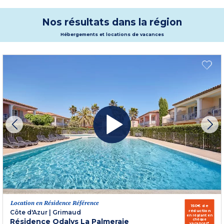
Nos résultats dans la région
Hébergements et locations de vacances
Location en Résidence Référence
150€ de
réduction
Côte d'Azur
|
Grimaud
en réglant en
Résidence Odalys La Palmeraie
chèque
vacances*