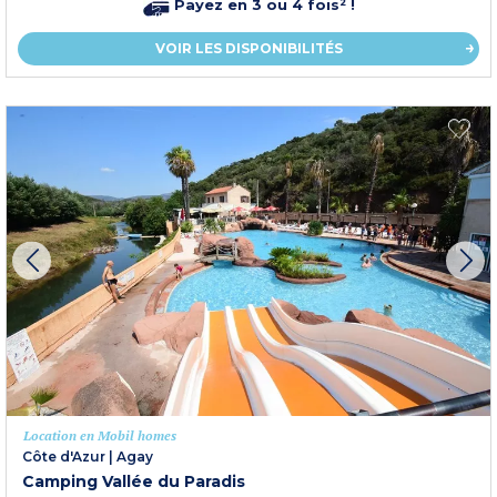
Payez en 3 ou 4 fois² !
VOIR LES DISPONIBILITÉS
Location en Mobil homes
Côte d'Azur
|
Agay
Camping Vallée du Paradis