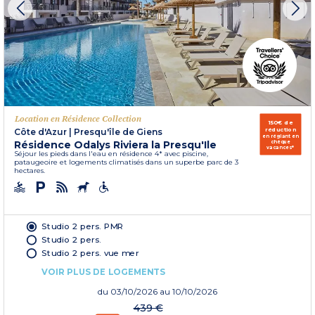
Location en Résidence Collection
150€ de
réduction
Côte d'Azur
|
Presqu'île de Giens
en réglant en
Résidence Odalys Riviera la Presqu'Ile
chèque
vacances*
Séjour les pieds dans l'eau en résidence 4* avec piscine,
pataugeoire et logements climatisés dans un superbe parc de 3
hectares.
Studio 2 pers. PMR
Studio 2 pers.
Studio 2 pers. vue mer
VOIR PLUS DE LOGEMENTS
du
03/10/2026
au 10/10/2026
439 €