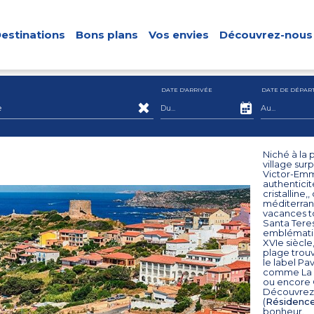
estinations
Bons plans
Vos envies
Découvrez-nous
DATE D'ARRIVÉE
DATE DE DÉPAR
e
Niché à la 
village sur
Victor-Emma
authenticit
cristalline,
méditerrané
vacances t
Santa Teres
emblémati
XVIe siècle,
plage trou
le label Pa
comme La M
ou encore C
Découvrez 
(
Résidence 
bonheur.