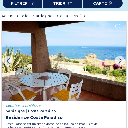
FILTRER
TRIER
CARTE
800 ha. Elle se compose de 3500 logements répartis en lotissements avec
vue sur mer ou sur les collines, avec ou sans piscine. Rendez-vous à la plage
locale par un joli sentier pédestre de 600 m surplombant la mer, accessible
depuis un parking gratuit.
Accueil
Italie
Sardaigne
Costa Paradiso
Plus d'informations
Location en Résidence
Sardaigne
|
Costa Paradiso
Résidence Costa Paradiso
Costa Paradiso est un grand domaine de 800 ha de maquis et de
rochers avec restaurants, pizzeria, discothèque sur place.