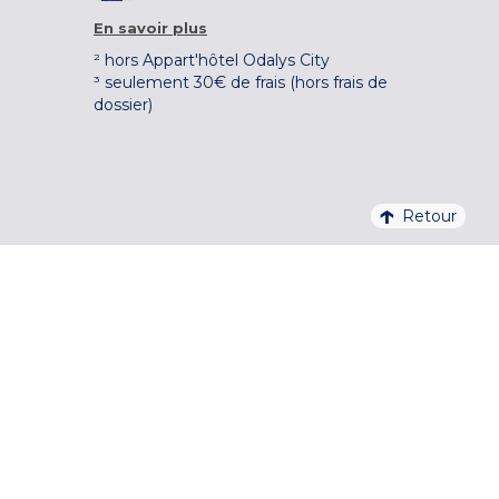
En savoir plus
² hors Appart'hôtel Odalys City
³ seulement 30€ de frais (hors frais de
dossier)
Retour
4,1/5 – 37 710 AVIS QUALITELIS
S'INSCRIRE À LA NEWSLETTER