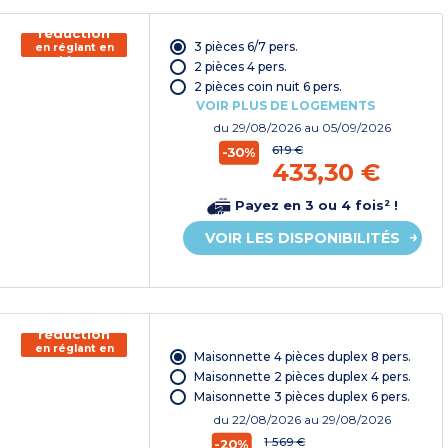
150€ de
réduction
3 pièces 6/7 pers.
en réglant en
chèque
2 pièces 4 pers.
vacances*
2 pièces coin nuit 6 pers.
VOIR PLUS DE LOGEMENTS
du
29/08/2026
au 05/09/2026
619 €
-30%
433,30 €
Payez en 3 ou 4 fois² !
VOIR LES DISPONIBILITÉS
150€ de
réduction
en réglant en
Maisonnette 4 pièces duplex 8 pers.
chèque
vacances*
Maisonnette 2 pièces duplex 4 pers.
Maisonnette 3 pièces duplex 6 pers.
du
22/08/2026
au 29/08/2026
1 569 €
-20%