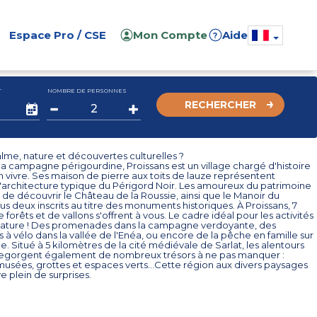
Espace Pro / CSE
Mon Compte
Aide
?
T
NOMBRE DE PERSONNES
RECHERCHER
lme, nature et découvertes culturelles ?
la campagne périgourdine, Proissans est un village chargé d'histoire
bon vivre. Ses maison de pierre aux toits de lauze représentent
l'architecture typique du Périgord Noir. Les amoureux du patrimoine
s de découvrir le Château de la Roussie, ainsi que le Manoir du
us deux inscrits au titre des monuments historiques. À Proissans, 7
 forêts et de vallons s'offrent à vous. Le cadre idéal pour les activités
nature ! Des promenades dans la campagne verdoyante, des
à vélo dans la vallée de l'Enéa, ou encore de la pêche en famille sur
. Situé à 5 kilomètres de la cité médiévale de Sarlat, les alentours
 regorgent également de nombreux trésors à ne pas manquer :
usées, grottes et espaces verts...Cette région aux divers paysages
e plein de surprises.