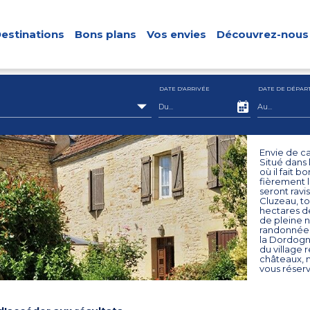
estinations
Bons plans
Vos envies
Découvrez-nous
DATE D'ARRIVÉE
DATE DE DÉPAR
Envie de ca
Situé dans 
où il fait 
fièrement 
seront ravi
Cluzeau, to
hectares de
de pleine 
randonnées 
la Dordogne
du village
châteaux, m
vous réserv