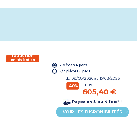
150€ de
réduction
en réglant en
chèque
2 pièces 4 pers.
vacances*
2/3 pièces 6 pers.
du
08/08/2026
au 15/08/2026
1 009 €
-40%
605,40 €
Payez en 3 ou 4 fois² !
VOIR LES DISPONIBILITÉS