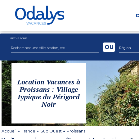
D
RECHERCHE
OU
Région
Location Vacances à
Proissans : Village
typique du Périgord
Noir
Accueil
France
Sud Ouest
Proissans