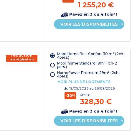
1 255,20 €
Payez en 3 ou 4 fois² !
VOIR LES DISPONIBILITÉS
150€ de
Mobil Home Bois Confort 30 m² (2ch -
réduction
4pers.)
en réglant en
Mobil home Standard 18m² (1ch-2
chèque
pers.)
vacances*
Homeflower Premium 29m² (2ch-
4pers)
VOIR PLUS DE LOGEMENTS
du
19/09/2026
au 26/09/2026
469 €
-30%
328,30 €
Payez en 3 ou 4 fois² !
VOIR LES DISPONIBILITÉS