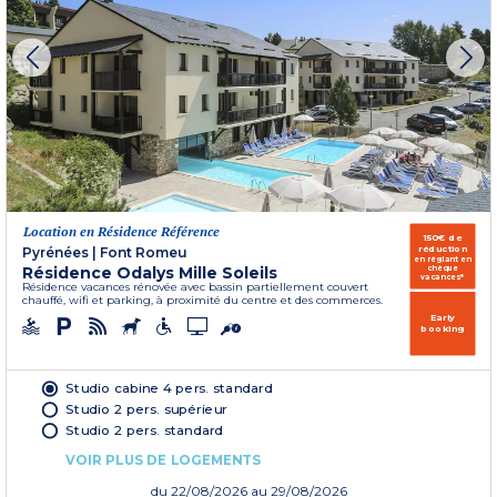
Location en Résidence Référence
150€ de
réduction
Pyrénées
|
Font Romeu
en réglant en
Résidence Odalys Mille Soleils
chèque
vacances*
Résidence vacances rénovée avec bassin partiellement couvert
chauffé, wifi et parking, à proximité du centre et des commerces.
Early
booking
Studio cabine 4 pers. standard
Studio 2 pers. supérieur
Studio 2 pers. standard
VOIR PLUS DE LOGEMENTS
du
22/08/2026
au 29/08/2026