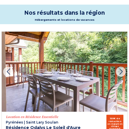
à un atelier animé par des personnages tout droit venus du Moyen-Âge. Des
vacances inoubliables en perspective !
Nos résultats dans la région
Hébergements et locations de vacances
Location en Résidence Essentielle
150€ de
réduction
Pyrénées
|
Saint Lary Soulan
en réglant en
Résidence Odalys Le Soleil d'Aure
chèque
vacances*