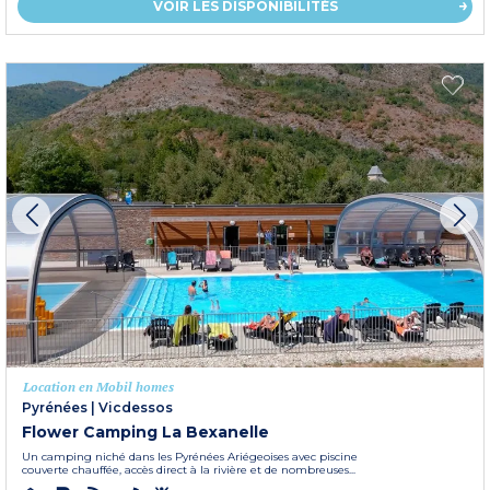
VOIR LES DISPONIBILITÉS
Location en Mobil homes
Pyrénées
|
Vicdessos
Flower Camping La Bexanelle
Un camping niché dans les Pyrénées Ariégeoises avec piscine
couverte chauffée, accès direct à la rivière et de nombreuses...