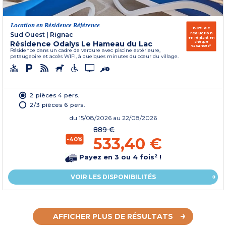
Location en Résidence Référence
150€ de
réduction
Sud Ouest
|
Rignac
en réglant en
Résidence Odalys Le Hameau du Lac
chèque
vacances*
Résidence dans un cadre de verdure avec piscine extérieure,
pataugeoire et accès WIFI, à quelques minutes du cœur du village.
2 pièces 4 pers.
2/3 pièces 6 pers.
du
15/08/2026
au 22/08/2026
889 €
533,40 €
-40%
Payez en 3 ou 4 fois² !
VOIR LES DISPONIBILITÉS
AFFICHER PLUS DE RÉSULTATS