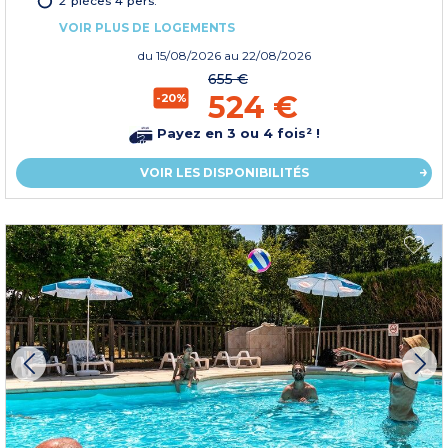
2 pièces 4 pers.
VOIR PLUS DE LOGEMENTS
du
15/08/2026
au 22/08/2026
655 €
524 €
-20%
Payez en 3 ou 4 fois² !
VOIR LES DISPONIBILITÉS