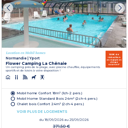
Location en Mobil homes
150€ de
réduction
Normandie
|
Yport
en réglant en
Flower Camping La Chênaie
chèque
vacances*
Un camping près de la plage, avec piscine chauffée, équipements
sportifs et de loisirs à votre disposition !
Mobil home Confort 18m² (1ch-2 pers.)
Mobil Home Standard Bois 24m² (2ch-4 pers.)
Chalet bois Confort 24m² (2ch-4 pers.)
VOIR PLUS DE LOGEMENTS
du
18/09/2026
au 25/09/2026
371,50 €