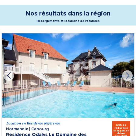
Nos résultats dans la région
Hébergements et locations de vacances
Location en Résidence Référence
150€ de
réduction
Normandie
|
Cabourg
en réglant en
Résidence Odalys Le Domaine des
chèque
vacances*