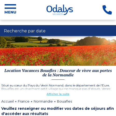
Recherche par date
Location Vacances Bouafles : Douceur de vivre aux portes
de la Normandie
Situé au cœur du Pays du Vexin Normand, dans le département de l'Eure,
Bouafles est un charmant petit village qui ne manque pas d'atouts. Venez
vous ressourcer dans ce petit coin de nature où culture et gastronomie
Afficher la suite
rythmeront vos vacances. Lors de votre séjour, découvrez les plus beaux lieux
autour de la ville, à commencer par le Château-Gaillard, un site
Accueil
France
Normandie
Bouafles
remarquable à seulement 5 kilomètres. Explorez ensuite les jardins de
Givernis rendus célèbres par Monet puis laissez-vous charmer par Lyons-la-
Veuillez renseigner ou modifier vos dates de séjours afin
Forêt, l'un des plus beaux villages de France. Bouafles et ses environs vous
offrent tout le charme de la Normandie
d'accéder aux résultats