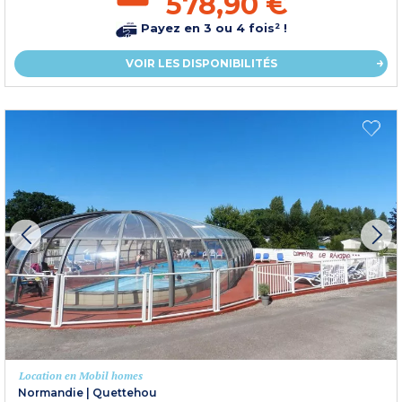
578,90 €
Payez en 3 ou 4 fois² !
VOIR LES DISPONIBILITÉS
Location en Mobil homes
Normandie
|
Quettehou