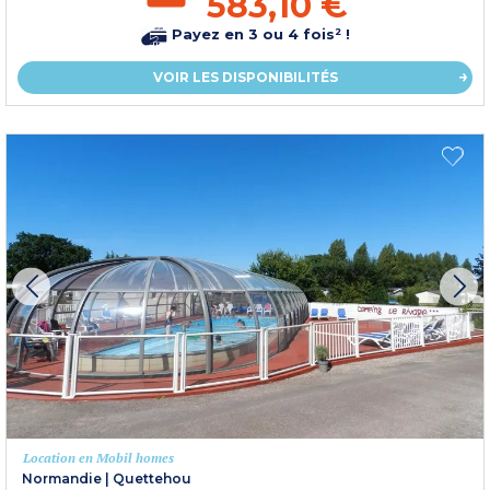
583,10 €
Payez en 3 ou 4 fois² !
VOIR LES DISPONIBILITÉS
Location en Mobil homes
Normandie
|
Quettehou