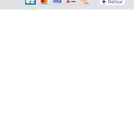
Retour
En savoir plus
² hors Appart'hôtel Odalys City
³ seulement 30€ de frais (hors frais de
dossier)
4,1/5 – 37 710 AVIS QUALITELIS