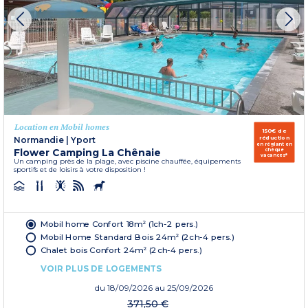
Location en Mobil homes
150€ de
réduction
Normandie
|
Yport
en réglant en
Flower Camping La Chênaie
chèque
vacances*
Un camping près de la plage, avec piscine chauffée, équipements
sportifs et de loisirs à votre disposition !
Mobil home Confort 18m² (1ch-2 pers.)
Mobil Home Standard Bois 24m² (2ch-4 pers.)
Chalet bois Confort 24m² (2ch-4 pers.)
VOIR PLUS DE LOGEMENTS
du
18/09/2026
au 25/09/2026
371,50 €