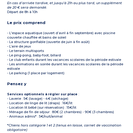
En cas d’arrivée tardive, et jusqu’à 21h au plus tard, un supplément
de 20 € sera demandé.
Départ de 8h à 10h
Le prix comprend
- L'espace aquatique (ouvert d’avril à fin septembre) avec piscine
couverte chauffée et bains de soleil
- La structure gonflable (ouverte de juin à fin août)
- L’aire de jeux
- Le terrain multisports
- Le ping-pong, baby-foot, billard
- Le club enfants durant les vacances scolaires de la période estivale
- Les animations en soirée durant les vacances scolaires de la période
estivale
- Le parking (1 place par logement)
Pensez y
Services optionnels à régler sur place
:
- Laverie : 5€ (lavage) - 4€ (séchage)
- Location de linge de lit (draps) : 16€/lit
- Location lit bébé (sur réservation) : 15€/lit
- Ménage de fin de séjour : 80€ (2 chambres) - 90€ (3 chambres)
- Animaux admis* : 5€/nuit/animal
*
Chiens hors catégorie 1 et 2 (tenus en laisse, carnet de vaccination
obligatoire)