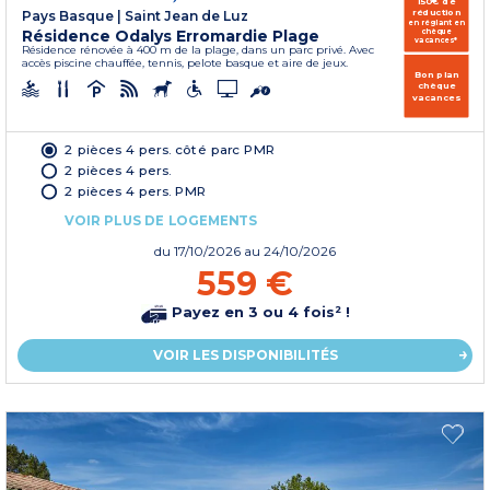
150€ de
réduction
Pays Basque
|
Saint Jean de Luz
en réglant en
Résidence Odalys Erromardie Plage
chèque
vacances*
Résidence rénovée à 400 m de la plage, dans un parc privé. Avec
accès piscine chauffée, tennis, pelote basque et aire de jeux.
Bon plan
chèque
vacances
2 pièces 4 pers. côté parc PMR
2 pièces 4 pers.
2 pièces 4 pers. PMR
VOIR PLUS DE LOGEMENTS
du
17/10/2026
au 24/10/2026
559 €
Payez en 3 ou 4 fois² !
VOIR LES DISPONIBILITÉS