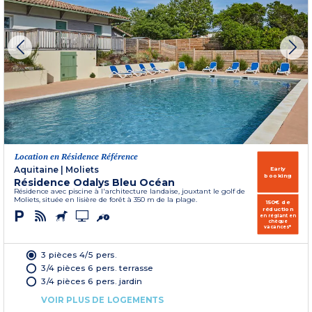
Location en Résidence Référence
Aquitaine
|
Moliets
Early
booking
Résidence Odalys Bleu Océan
Résidence avec piscine à l'architecture landaise, jouxtant le golf de
Moliets, située en lisière de forêt à 350 m de la plage.
150€ de
réduction
en réglant en
chèque
vacances*
3 pièces 4/5 pers.
3/4 pièces 6 pers. terrasse
3/4 pièces 6 pers. jardin
VOIR PLUS DE LOGEMENTS