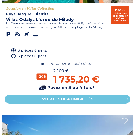
Location en Villas Collection
150€ de
réduction
Pays Basque
|
Biarritz
en réglant en
Villas Odalys L'orée de Milady
chèque
vacances*
Le Domaine propose des villas spacieuses avec WIFI, accès piscine
chauffée commune et parking, à 350 m de la plage de la Milady.
3 pièces 6 pers.
5 pièces 8 pers.
du
29/08/2026
au 05/09/2026
2 169 €
1 735,20 €
-20%
Payez en 3 ou 4 fois² !
VOIR LES DISPONIBILITÉS