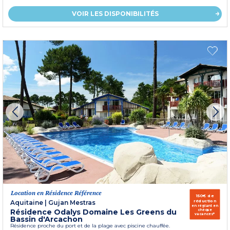
VOIR LES DISPONIBILITÉS
Location en Résidence Référence
150€ de
réduction
Aquitaine
|
Gujan Mestras
en réglant en
Résidence Odalys Domaine Les Greens du
chèque
vacances*
Bassin d'Arcachon
Résidence proche du port et de la plage avec piscine chauffée.