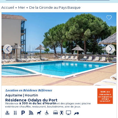
Réservez vos vacances tout confort dans le Sud-Ouest, pour des moments
Accueil
Mer
De la Gironde au Pays Basque
de détente, de découvertes et de plaisir en famille ou entre amis.
Location en Résidence Référence
150€ de
réduction
Aquitaine
|
Hourtin
en réglant en
Résidence Odalys du Port
chèque
vacances*
Résidence
à 300 m du lac d'Hourtin
et des plages avec piscine
extérieure chauffée, restaurant, boulodrome, aire de jeux.