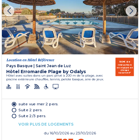
Location en Hôtel Référence
150€ de
réduction
Pays Basque
|
Saint Jean de Luz
en réglant en
Hôtel Erromardie Plage by Odalys
chèque
vacances*
Hôtel avec suites dans un parc privé à 200 m de la plage, avec
piscine extérieure chauffée, tennis, pelote basque, aire de jeux.
suite vue mer 2 pers.
Suite 2 pers.
Suite 2/3 pers.
VOIR PLUS DE LOGEMENTS
du
16/10/2026
au 23/10/2026