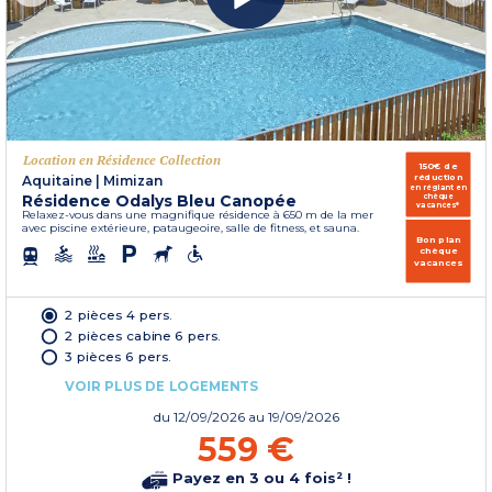
Location en Résidence Collection
150€ de
réduction
Aquitaine
|
Mimizan
en réglant en
Résidence Odalys Bleu Canopée
chèque
vacances*
Relaxez-vous dans une magnifique résidence à 650 m de la mer
avec piscine extérieure, pataugeoire, salle de fitness, et sauna.
Bon plan
chèque
vacances
2 pièces 4 pers.
2 pièces cabine 6 pers.
3 pièces 6 pers.
VOIR PLUS DE LOGEMENTS
du
12/09/2026
au 19/09/2026
559 €
Payez en 3 ou 4 fois² !