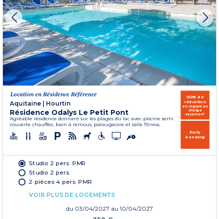
Location en Résidence Référence
150€ de
réduction
Aquitaine
|
Hourtin
en réglant en
Résidence Odalys Le Petit Pont
chèque
vacances*
Agréable résidence donnant sur les plages du lac avec piscine semi
couverte chauffée, bain à remous, pataugeoire et salle fitness.
Early
booking
Studio 2 pers. PMR
Studio 2 pers.
2 pièces 4 pers. PMR
VOIR PLUS DE LOGEMENTS
du
03/04/2027
au 10/04/2027