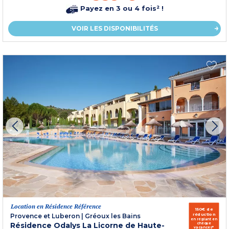
Payez en 3 ou 4 fois² !
VOIR LES DISPONIBILITÉS
Location en Résidence Référence
150€ de
réduction
Provence et Luberon
|
Gréoux les Bains
en réglant en
Résidence Odalys La Licorne de Haute-
chèque
vacances*