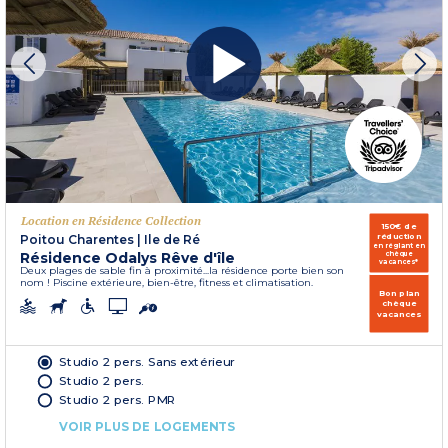
Location en Résidence Collection
150€ de
réduction
Poitou Charentes
|
Ile de Ré
en réglant en
Résidence Odalys Rêve d'île
chèque
vacances*
Deux plages de sable fin à proximité...la résidence porte bien son
nom ! Piscine extérieure, bien-être, fitness et climatisation.
Bon plan
chèque
vacances
Studio 2 pers. Sans extérieur
Studio 2 pers.
Studio 2 pers. PMR
VOIR PLUS DE LOGEMENTS