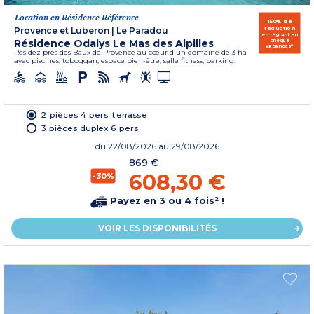
Location en Résidence Référence
150€ de
réduction
Provence et Luberon
|
Le Paradou
en réglant en
Résidence Odalys Le Mas des Alpilles
chèque
vacances*
Résidez près des Baux de Provence au cœur d'un domaine de 3 ha
avec piscines, toboggan, espace bien-être, salle fitness, parking.
2 pièces 4 pers. terrasse
3 pièces duplex 6 pers.
du
22/08/2026
au 29/08/2026
869 €
608,30 €
-30%
Payez en 3 ou 4 fois² !
VOIR LES DISPONIBILITÉS