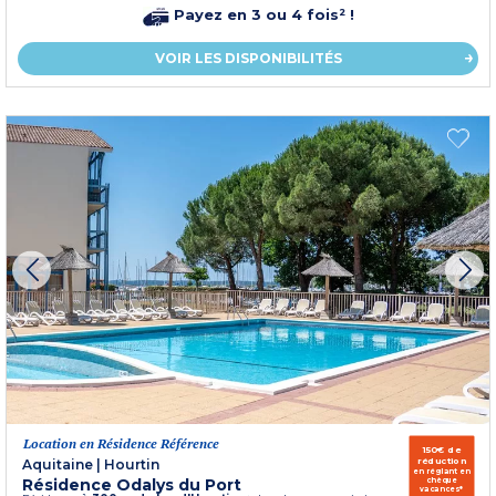
Payez en 3 ou 4 fois² !
VOIR LES DISPONIBILITÉS
Location en Résidence Référence
150€ de
réduction
Aquitaine
|
Hourtin
en réglant en
Résidence Odalys du Port
chèque
vacances*