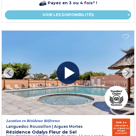
Payez en 3 ou 4 fois² !
VOIR LES DISPONIBILITÉS
Location en Résidence Référence
150€ de
réduction
Languedoc Roussillon
|
Aigues Mortes
en réglant en
Résidence Odalys Fleur de Sel
chèque
vacances*
Entre Montpellier et Nîmes, à 6 km des plages. A 5 min à pied du