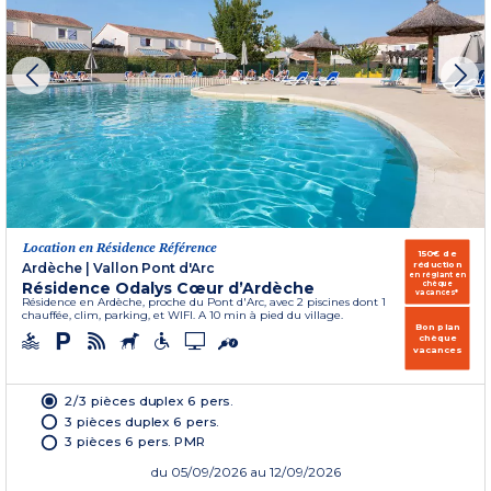
Location en Résidence Référence
150€ de
réduction
Ardèche
|
Vallon Pont d'Arc
en réglant en
Résidence Odalys Cœur d’Ardèche
chèque
vacances*
Résidence en Ardèche, proche du Pont d'Arc, avec 2 piscines dont 1
chauffée, clim, parking, et WIFI. A 10 min à pied du village.
Bon plan
chèque
vacances
2/3 pièces duplex 6 pers.
3 pièces duplex 6 pers.
3 pièces 6 pers. PMR
du
05/09/2026
au 12/09/2026