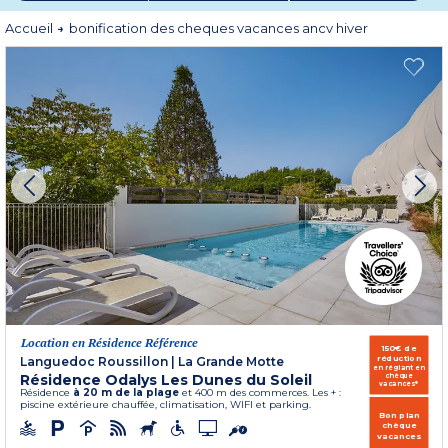
Accueil
bonification des cheques vacances ancv hiver
Location en Résidence Référence
150€ de
réduction
Languedoc Roussillon
|
La Grande Motte
en réglant en
Résidence Odalys Les Dunes du Soleil
chèque
vacances*
Résidence
à 20 m de la plage
et 400 m des commerces. Les + :
piscine extérieure chauffée, climatisation, WIFI et parking.
Bon plan
chèque
vacances