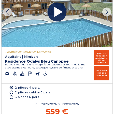
Location en Résidence Collection
150€ de
réduction
Aquitaine
|
Mimizan
en réglant en
Résidence Odalys Bleu Canopée
chèque
vacances*
Relaxez-vous dans une magnifique résidence à 650 m de la mer
avec piscine extérieure, pataugeoire, salle de fitness, et sauna.
Bon plan
chèque
vacances
2 pièces 4 pers.
2 pièces cabine 6 pers.
3 pièces 6 pers.
du
12/09/2026
au 19/09/2026
559 €