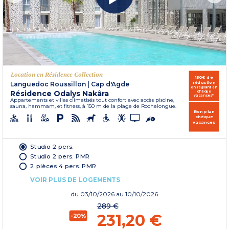
Location en Résidence Collection
150€ de
réduction
Languedoc Roussillon
|
Cap d'Agde
en réglant en
Résidence Odalys Nakâra
chèque
vacances*
Appartements et villas climatisés tout confort avec accès piscine,
sauna, hammam, et fitness, à 150 m de la plage de Rochelongue.
Bon plan
chèque
vacances
Studio 2 pers.
Studio 2 pers. PMR
2 pièces 4 pers. PMR
VOIR PLUS DE LOGEMENTS
du
03/10/2026
au 10/10/2026
289 €
231,20 €
-20%