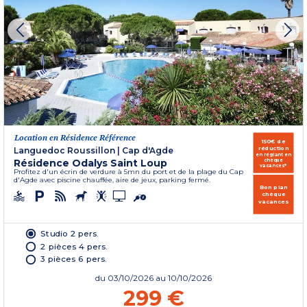
Location en Résidence Référence
150€ de
réduction
Languedoc Roussillon
|
Cap d'Agde
en réglant en
Résidence Odalys Saint Loup
chèque
vacances*
Profitez d'un écrin de verdure à 5mn du port et de la plage du Cap
d'Agde avec piscine chauffée, aire de jeux, parking fermé.
Bon plan
chèque
vacances
Studio 2 pers.
2 pièces 4 pers.
3 pièces 6 pers.
du
03/10/2026
au 10/10/2026
299 €