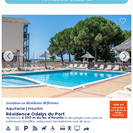
Location en Résidence Référence
150€ de
réduction
Aquitaine
|
Hourtin
en réglant en
Résidence Odalys du Port
chèque
vacances*
Résidence
à 300 m du lac d'Hourtin
et des plages avec piscine
extérieure chauffée, restaurant, boulodrome, aire de jeux.