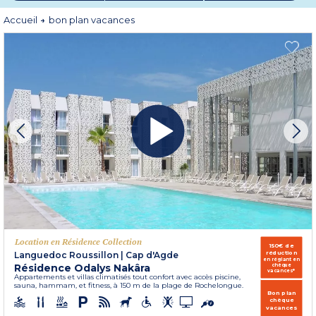
*Offre non rétroactive valable du 29 mai au 30 juin 2026 inclus, pour des
séjours du 30 mai au 24 octobre 2026 inclus. Sur une liste de destinations et
Accueil
bon plan vacances
un stock dédié à l'opération.
Location en Résidence Collection
150€ de
réduction
Languedoc Roussillon
|
Cap d'Agde
en réglant en
Résidence Odalys Nakâra
chèque
vacances*
Appartements et villas climatisés tout confort avec accès piscine,
sauna, hammam, et fitness, à 150 m de la plage de Rochelongue.
Bon plan
chèque
vacances