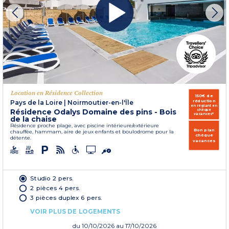
Location en Résidence Collection
150€ de
réduction
Pays de la Loire
|
Noirmoutier-en-l'Île
en réglant en
Résidence Odalys Domaine des pins - Bois
chèque
vacances*
de la chaise
Résidence proche plage, avec piscine intérieure/extérieure
Bon plan
chauffée, hammam, aire de jeux enfants et boulodrome pour la
chèque
détente.
vacances
Studio 2 pers.
2 pièces 4 pers.
3 pièces duplex 6 pers.
VOIR PLUS DE LOGEMENTS
du
10/10/2026
au 17/10/2026