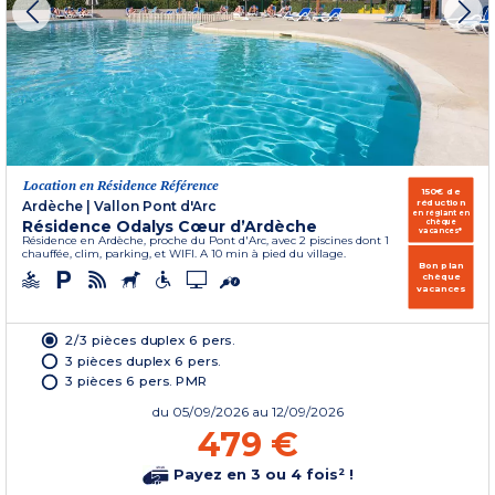
Location en Résidence Référence
150€ de
réduction
Ardèche
|
Vallon Pont d'Arc
en réglant en
Résidence Odalys Cœur d’Ardèche
chèque
vacances*
Résidence en Ardèche, proche du Pont d'Arc, avec 2 piscines dont 1
chauffée, clim, parking, et WIFI. A 10 min à pied du village.
Bon plan
chèque
vacances
2/3 pièces duplex 6 pers.
3 pièces duplex 6 pers.
3 pièces 6 pers. PMR
du
05/09/2026
au 12/09/2026
479 €
Payez en 3 ou 4 fois² !