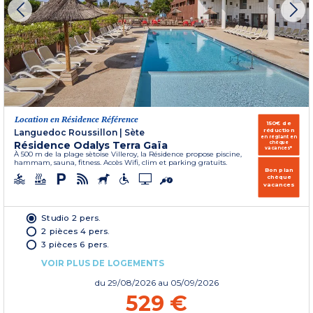
Location en Résidence Référence
150€ de
réduction
Languedoc Roussillon
|
Sète
en réglant en
Résidence Odalys Terra Gaïa
chèque
vacances*
À 500 m de la plage sètoise Villeroy, la Résidence propose piscine,
hammam, sauna, fitness. Accès Wifi, clim et parking gratuits.
Bon plan
chèque
vacances
Studio 2 pers.
2 pièces 4 pers.
3 pièces 6 pers.
VOIR PLUS DE LOGEMENTS
du
29/08/2026
au 05/09/2026
529 €