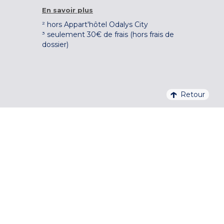
En savoir plus
² hors Appart'hôtel Odalys City
³ seulement 30€ de frais (hors frais de
dossier)
Retour
4,1/5 – 37 710 AVIS QUALITELIS
S'INSCRIRE À LA NEWSLETTER