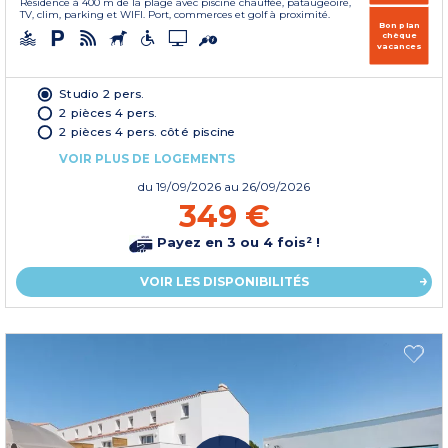
Résidence à 400 m de la plage avec piscine chauffée, pataugeoire,
TV, clim, parking et WIFI. Port, commerces et golf à proximité.
Bon plan
chèque
vacances
Studio 2 pers.
2 pièces 4 pers.
2 pièces 4 pers. côté piscine
VOIR PLUS DE LOGEMENTS
du
19/09/2026
au 26/09/2026
349 €
Payez en 3 ou 4 fois² !
VOIR LES DISPONIBILITÉS