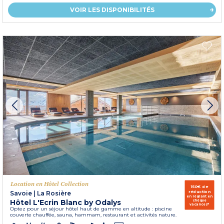
VOIR LES DISPONIBILITÉS
Location en Hôtel Collection
150€ de
réduction
Savoie
|
La Rosière
en réglant en
Hôtel L'Ecrin Blanc by Odalys
chèque
vacances*
Optez pour un séjour hôtel haut de gamme en altitude : piscine
couverte chauffée, sauna, hammam, restaurant et activités nature.