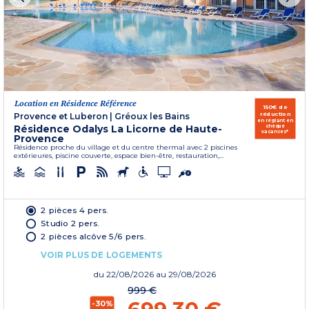
Location en Résidence Référence
150€ de
réduction
Provence et Luberon
|
Gréoux les Bains
en réglant en
Résidence Odalys La Licorne de Haute-
chèque
vacances*
Provence
Résidence proche du village et du centre thermal avec 2 piscines
extérieures, piscine couverte, espace bien-être, restauration,...
2 pièces 4 pers.
Studio 2 pers.
2 pièces alcôve 5/6 pers.
VOIR PLUS DE LOGEMENTS
du
22/08/2026
au 29/08/2026
999 €
-30%