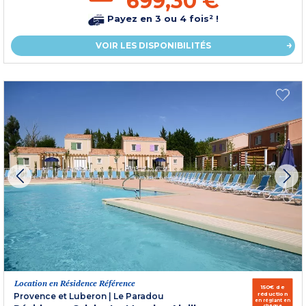
699,30 €
Payez en 3 ou 4 fois² !
VOIR LES DISPONIBILITÉS
Location en Résidence Référence
150€ de
réduction
Provence et Luberon
|
Le Paradou
en réglant en
chèque