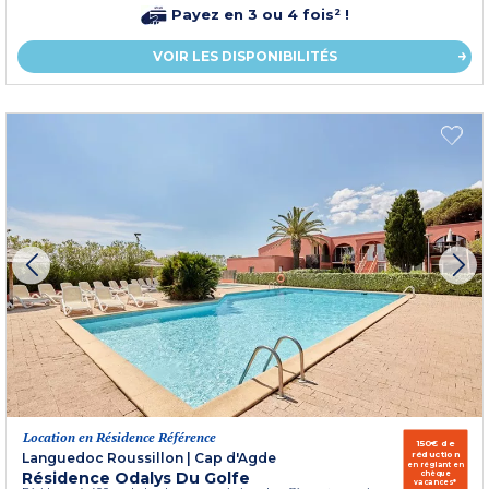
Payez en 3 ou 4 fois² !
VOIR LES DISPONIBILITÉS
Location en Résidence Référence
150€ de
réduction
Languedoc Roussillon
|
Cap d'Agde
en réglant en
Résidence Odalys Du Golfe
chèque
vacances*