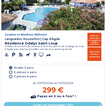
Location en Résidence Référence
150€ de
réduction
Languedoc Roussillon
|
Cap d'Agde
en réglant en
Résidence Odalys Saint Loup
chèque
vacances*
Profitez d'un écrin de verdure à 5mn du port et de la plage du Cap
d'Agde avec piscine chauffée, aire de jeux, parking fermé.
Bon plan
chèque
vacances
Studio 2 pers.
2 pièces 4 pers.
3 pièces 6 pers.
du
03/10/2026
au 10/10/2026
299 €
Payez en 3 ou 4 fois² !
VOIR LES DISPONIBILITÉS