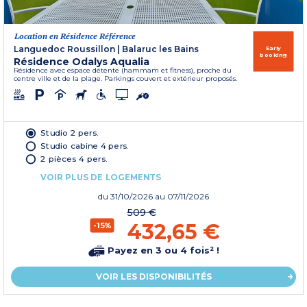
Location en Résidence Référence
Languedoc Roussillon
|
Balaruc les Bains
Early
booking
Résidence Odalys Aqualia
Résidence avec espace détente (hammam et fitness), proche du
centre ville et de la plage. Parkings couvert et extérieur proposés.
Studio 2 pers.
Studio cabine 4 pers.
2 pièces 4 pers.
VOIR PLUS DE LOGEMENTS
du
31/10/2026
au 07/11/2026
509 €
432,65 €
-15%
Payez en 3 ou 4 fois² !
VOIR LES DISPONIBILITÉS