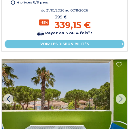
4 pièces 8/9 pers.
du
31/10/2026
au 07/11/2026
399 €
339,15 €
-15%
Payez en 3 ou 4 fois² !
VOIR LES DISPONIBILITÉS