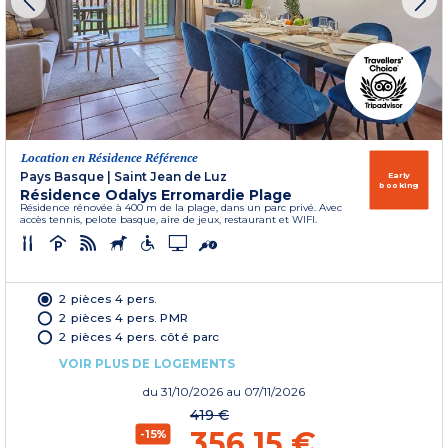
Location en Résidence Référence
Pays Basque
|
Saint Jean de Luz
Early
booking
Résidence Odalys Erromardie Plage
Résidence rénovée à 400 m de la plage, dans un parc privé. Avec
accès tennis, pelote basque, aire de jeux, restaurant et WIFI.
2 pièces 4 pers.
2 pièces 4 pers. PMR
2 pièces 4 pers. côté parc
VOIR PLUS DE LOGEMENTS
du
31/10/2026
au 07/11/2026
419 €
356,15 €
-15%