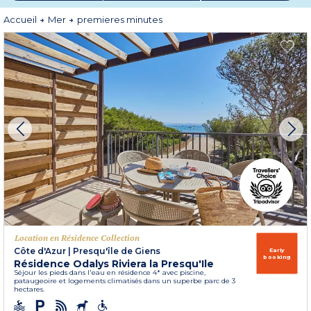
*Offre non rétroactive, valable du 17/04 au 15/10/2026 pour des séjours de 7
nuits minimum du 31/10/26 au 24/04/27 inclus. Cumulable avec la remise
Accueil
Mer
premieres minutes
partenaire - non cumulable avec toutes autres promotions. Sur une liste de
destinations et un stock dédié à l'opération.
Location en Résidence Collection
Côte d'Azur
|
Presqu'île de Giens
Early
booking
Résidence Odalys Riviera la Presqu'Ile
Séjour les pieds dans l'eau en résidence 4* avec piscine,
pataugeoire et logements climatisés dans un superbe parc de 3
hectares.