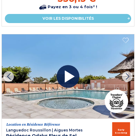
Payez en 3 ou 4 fois² !
VOIR LES DISPONIBILITÉS
Location en Résidence Référence
Languedoc Roussillon
|
Aigues Mortes
Early
booking
Résidence Odalys Fleur de Sel