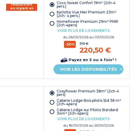
Coco Sweet Confort 19m² (2ch-4
réduction
pers.)
en réglant en
Karlotte Vue Mer Premium 23m²
chèque
(2ch- 4 pers.)
vacances*
Homeflower Premium 29m² PMR
(2ch-4pers)
VOIR PLUS DE LOGEMENTS
du
26/09/2026
au 03/10/2026
315 €
-30%
220,50 €
Payez en 3 ou 4 fois² !
VOIR LES DISPONIBILITÉS
Cosyflower Premium 38m² (2ch-4
pers)
Cabane Lodge Bois pilotis Std 38 m²
(2ch-4pers)
Cabane Lodge sur Pilotis Standard
34m² (2ch-4pers)
VOIR PLUS DE LOGEMENTS
du
18/09/2026
au 25/09/2026