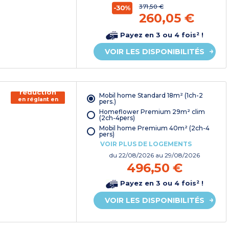
371,50 €
-30%
260,05 €
Payez en 3 ou 4 fois² !
VOIR LES DISPONIBILITÉS
150€ de
réduction
Mobil home Standard 18m² (1ch-2
en réglant en
pers.)
chèque
Homeflower Premium 29m² clim
vacances*
(2ch-4pers)
Mobil home Premium 40m² (2ch-4
pers)
VOIR PLUS DE LOGEMENTS
du
22/08/2026
au 29/08/2026
496,50 €
Payez en 3 ou 4 fois² !
VOIR LES DISPONIBILITÉS