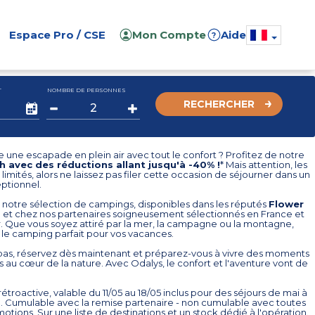
Espace Pro / CSE
Mon Compte
Aide
?
T
NOMBRE DE PERSONNES
RECHERCHER
re une escapade en plein air avec tout le confort ? Profitez de notre
h avec des réductions allant jusqu'à -40% !
* Mais attention, les
 limités, alors ne laissez pas filer cette occasion de séjourner dans un
ptionnel.
notre sélection de campings, disponibles dans les réputés
Flower
s
et chez nos partenaires soigneusement sélectionnés en France et
r. Que vous soyez attiré par la mer, la campagne ou la montagne,
 le camping parfait pour vos vacances.
pas, réservez dès maintenant et préparez-vous à vivre des moments
s au cœur de la nature. Avec Odalys, le confort et l'aventure vont de
rétroactive, valable du 11/05 au 18/05 inclus pour des séjours de mai à
 Cumulable avec la remise partenaire - non cumulable avec toutes
otions. Sur une liste de destinations et un stock dédié à l'opération.