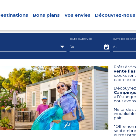
estinations
Bons plans
Vos envies
Découvrez-nous
DATE D'ARRIVÉE
DATE DE DÉPAR
Prêts à viv
vente flas
stocks sont
cadre exce
Découvrez 
Camping
à l'étrange
nous avons
Ne tardez 
inoubliable
pair !
*Offre non 
septembre.
autres prom