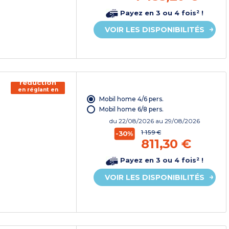
Payez en 3 ou 4 fois² !
VOIR LES DISPONIBILITÉS
150€ de
réduction
en réglant en
chèque
Mobil home 4/6 pers.
vacances*
Mobil home 6/8 pers.
du
22/08/2026
au 29/08/2026
1 159 €
-30%
811,30 €
Payez en 3 ou 4 fois² !
VOIR LES DISPONIBILITÉS
150€ de