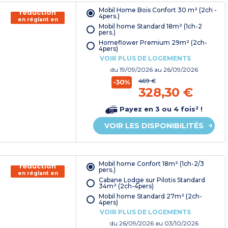
150€ de
Mobil Home Bois Confort 30 m² (2ch -
réduction
4pers.)
en réglant en
Mobil home Standard 18m² (1ch-2
chèque
pers.)
vacances*
Homeflower Premium 29m² (2ch-
4pers)
VOIR PLUS DE LOGEMENTS
du
19/09/2026
au 26/09/2026
469 €
-30%
328,30 €
Payez en 3 ou 4 fois² !
VOIR LES DISPONIBILITÉS
150€ de
Mobil home Confort 18m² (1ch-2/3
réduction
pers.)
en réglant en
Cabane Lodge sur Pilotis Standard
chèque
34m² (2ch-4pers)
vacances*
Mobil home Standard 27m² (2ch-
4pers)
VOIR PLUS DE LOGEMENTS
du
26/09/2026
au 03/10/2026