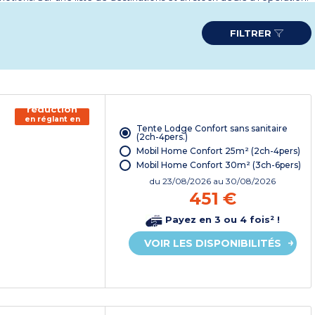
FILTRER
150€ de
réduction
en réglant en
Tente Lodge Confort sans sanitaire
chèque
(2ch-4pers.)
vacances*
Mobil Home Confort 25m² (2ch-4pers)
Mobil Home Confort 30m² (3ch-6pers)
du
23/08/2026
au 30/08/2026
451 €
Payez en 3 ou 4 fois² !
VOIR LES DISPONIBILITÉS