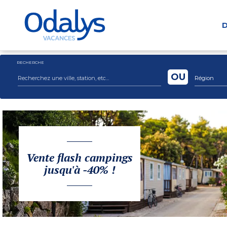
D
RECHERCHE
OU
Région
Vente flash campings
jusqu'à -40% !