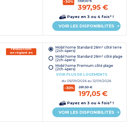
568,50 €
-30%
397,95 €
Payez en 3 ou 4 fois² !
VOIR LES DISPONIBILITÉS
150€ de
Mobil home Standard 26m² côté terre
réduction
(2ch-4pers)
en réglant en
Mobil home Standard 26m² côté plage
chèque
(2ch-4pers)
vacances*
Mobil home Premium côté plage
(2ch-4pers)
VOIR PLUS DE LOGEMENTS
du
05/09/2026
au 12/09/2026
281,50 €
-30%
197,05 €
Payez en 3 ou 4 fois² !
VOIR LES DISPONIBILITÉS