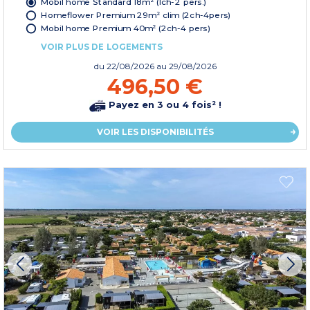
Mobil home Standard 18m² (1ch-2 pers.)
Homeflower Premium 29m² clim (2ch-4pers)
Mobil home Premium 40m² (2ch-4 pers)
VOIR PLUS DE LOGEMENTS
du
22/08/2026
au 29/08/2026
496,50 €
Payez en 3 ou 4 fois² !
VOIR LES DISPONIBILITÉS