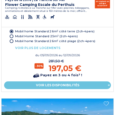
en réglant en
Flower Camping Escale du Perthuis
chèque
vacances*
Camping 4 étoiles à La Tranche sur Mer avec piscines, toboggans,
animations et idéalement situé à 150 mètres de la mer, offrant...
Mobil home Standard 26m² côté terre (2ch-4pers)
Mobil Home Standard 25m² (2ch-4pers)
Mobil home Standard 26m² côté plage (2ch-4pers)
VOIR PLUS DE LOGEMENTS
du
05/09/2026
au 12/09/2026
281,50 €
197,05 €
-30%
Payez en 3 ou 4 fois² !
VOIR LES DISPONIBILITÉS