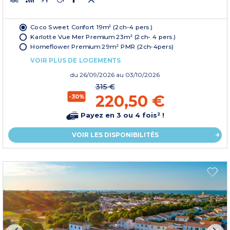
Coco Sweet Confort 19m² (2ch-4 pers.)
Karlotte Vue Mer Premium 23m² (2ch- 4 pers.)
Homeflower Premium 29m² PMR (2ch-4pers)
VOIR PLUS DE LOGEMENTS
du
26/09/2026
au 03/10/2026
315 €
220,50 €
-30%
Payez en 3 ou 4 fois² !
VOIR LES DISPONIBILITÉS