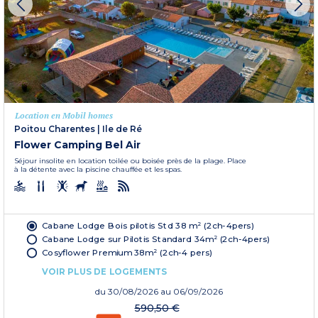
Location en Mobil homes
Poitou Charentes
|
Ile de Ré
Flower Camping Bel Air
Séjour insolite en location toilée ou boisée près de la plage. Place
à la détente avec la piscine chauffée et les spas.
Cabane Lodge Bois pilotis Std 38 m² (2ch-4pers)
Cabane Lodge sur Pilotis Standard 34m² (2ch-4pers)
Cosyflower Premium 38m² (2ch-4 pers)
VOIR PLUS DE LOGEMENTS
du
30/08/2026
au 06/09/2026
590,50 €