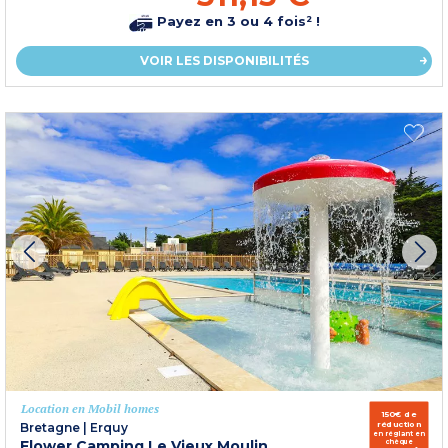
Payez en 3 ou 4 fois² !
VOIR LES DISPONIBILITÉS
Location en Mobil homes
150€ de
réduction
Bretagne
|
Erquy
en réglant en
Flower Camping Le Vieux Moulin
chèque