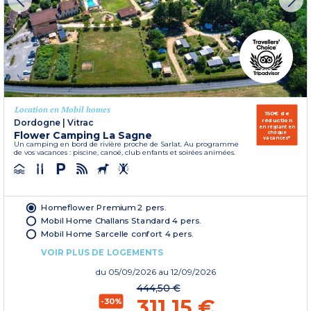
Location en Mobil homes
150€ de
réduction
Dordogne
|
Vitrac
en réglant en
Flower Camping La Sagne
chèque
vacances*
Un camping en bord de rivière proche de Sarlat. Au programme
de vos vacances : piscine, canoë, club enfants et soirées animées.
Homeflower Premium 2 pers.
Mobil Home Challans Standard 4 pers.
Mobil Home Sarcelle confort 4 pers.
VOIR PLUS DE LOGEMENTS
du
05/09/2026
au 12/09/2026
444,50 €
311,15 €
-30%