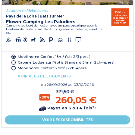
Location en Mobil homes
150€ de
réduction
Pays de la Loire
|
Batz sur Mer
en réglant en
Flower Camping Les Paludiers
chèque
vacances*
Camping au bord de l'océan avec un parc aquatique pour le
bonheur de toute la famille. Au programme : détente, aventure
et...
Mobil home Confort 18m² (1ch-2/3 pers.)
Cabane Lodge sur Pilotis Standard 34m² (2ch-4pers)
Mobil home Confort 29m² (2ch-4pers.)
VOIR PLUS DE LOGEMENTS
du
26/09/2026
au 03/10/2026
371,50 €
260,05 €
-30%
Payez en 3 ou 4 fois² !
VOIR LES DISPONIBILITÉS