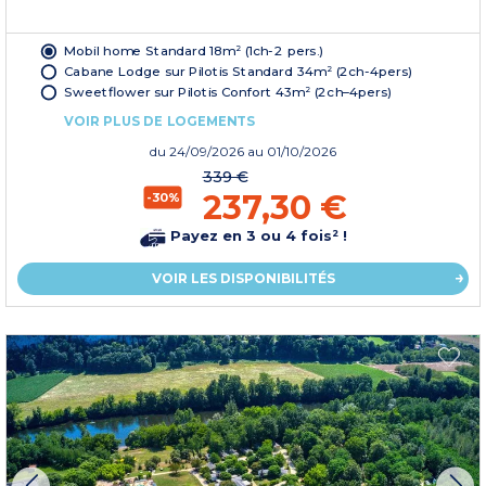
Mobil home Standard 18m² (1ch-2 pers.)
Cabane Lodge sur Pilotis Standard 34m² (2ch-4pers)
Sweetflower sur Pilotis Confort 43m² (2ch–4pers)
VOIR PLUS DE LOGEMENTS
du
24/09/2026
au 01/10/2026
339 €
237,30 €
-30%
Payez en 3 ou 4 fois² !
VOIR LES DISPONIBILITÉS