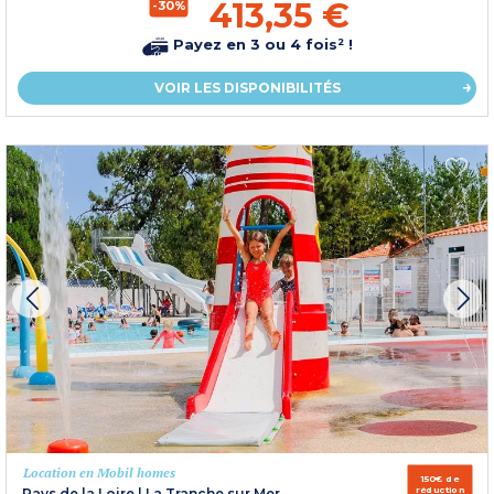
413,35 €
-30%
Payez en 3 ou 4 fois² !
VOIR LES DISPONIBILITÉS
Location en Mobil homes
150€ de
réduction
Pays de la Loire
|
La Tranche sur Mer