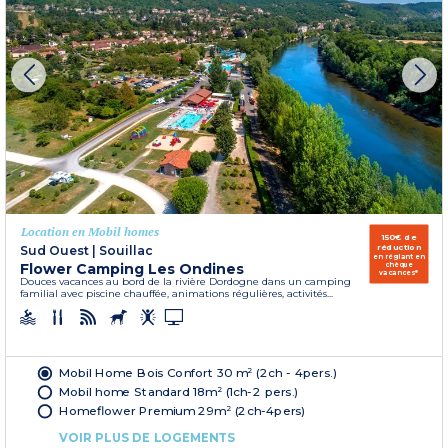
Location en Mobil homes
150€ de
réduction
Sud Ouest
|
Souillac
en réglant en
Flower Camping Les Ondines
chèque
vacances*
Douces vacances au bord de la rivière Dordogne dans un camping
familial avec piscine chauffée, animations régulières, activités...
Mobil Home Bois Confort 30 m² (2ch - 4pers.)
Mobil home Standard 18m² (1ch-2 pers.)
Homeflower Premium 29m² (2ch-4pers)
VOIR PLUS DE LOGEMENTS