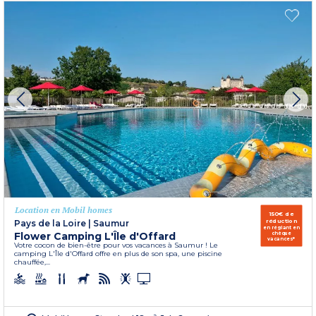
Location en Mobil homes
150€ de
réduction
Pays de la Loire
|
Saumur
en réglant en
Flower Camping L'Île d'Offard
chèque
vacances*
Votre cocon de bien-être pour vos vacances à Saumur ! Le
camping L'Île d'Offard offre en plus de son spa, une piscine
chauffée,...