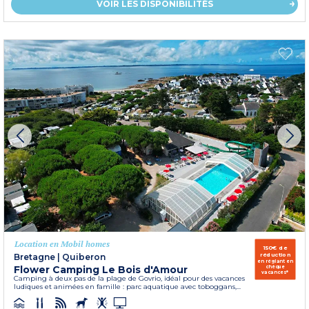
VOIR LES DISPONIBILITÉS
Location en Mobil homes
150€ de
réduction
Bretagne
|
Quiberon
en réglant en
Flower Camping Le Bois d'Amour
chèque
vacances*
Camping à deux pas de la plage de Govrio, idéal pour des vacances
ludiques et animées en famille : parc aquatique avec toboggans,...