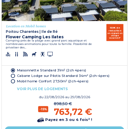
Location en Mobil homes
150€ de
réduction
Poitou Charentes
|
Ile de Ré
en réglant en
Flower Camping Les Ilates
chèque
vacances*
Camping près de la plage avec grand parc aquatique et
nombreuses animations pour toute la famille. Possibilité de
privatiser des...
Maisonnette Standard 31m² (2ch 4pers)
Cabane Lodge sur Pilotis Standard 34m² (2ch-4pers)
Mobil home Confort 27,50m² (2ch-4pers)
VOIR PLUS DE LOGEMENTS
du
22/08/2026
au 29/08/2026
898,50 €
763,72 €
-15%
Payez en 3 ou 4 fois² !