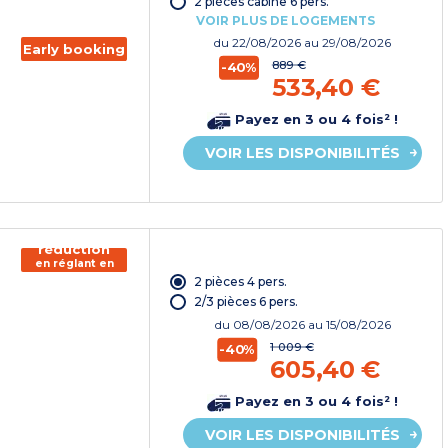
2 pièces cabine 6 pers.
VOIR PLUS DE LOGEMENTS
du
22/08/2026
au 29/08/2026
Early booking
889 €
-40%
533,40 €
Payez en 3 ou 4 fois² !
VOIR LES DISPONIBILITÉS
150€ de
réduction
en réglant en
chèque
2 pièces 4 pers.
vacances*
2/3 pièces 6 pers.
du
08/08/2026
au 15/08/2026
1 009 €
-40%
605,40 €
Payez en 3 ou 4 fois² !
VOIR LES DISPONIBILITÉS