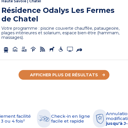
Haute Savoie
|
Châtel
Résidence Odalys Les Fermes
de Chatel
Votre programme : piscine couverte chauffée, pataugeoire,
plages intérieures et solarium, espace bien-être (hammam,
massages).
AFFICHER PLUS DE RÉSULTATS
Annulatio
iement facilité
Check-in en ligne
modificati
 3 ou 4 fois²
facile et rapide
jusqu'à J