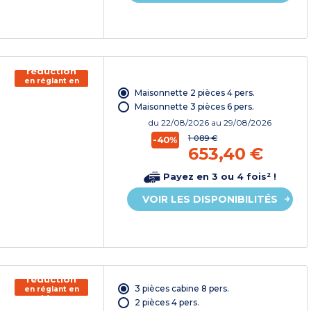
150€ de
réduction
en réglant en
chèque
Maisonnette 2 pièces 4 pers.
vacances*
Maisonnette 3 pièces 6 pers.
du
22/08/2026
au 29/08/2026
1 089 €
-40%
653,40 €
Payez en 3 ou 4 fois² !
VOIR LES DISPONIBILITÉS
150€ de
réduction
3 pièces cabine 8 pers.
en réglant en
chèque
2 pièces 4 pers.
vacances*