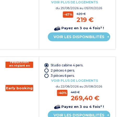
VOIR PLUS DE LOGEMENTS
du
29/08/2026
au 05/09/2026
420 €
-47%
219 €
Payez en 3 ou 4 fois² !
VOIR LES DISPONIBILITÉS
150€ de
réduction
Studio cabine 4 pers.
en réglant en
chèque
2 pièces 4 pers.
vacances*
3 pièces 6 pers.
VOIR PLUS DE LOGEMENTS
du
22/08/2026
au 29/08/2026
Early booking
449 €
-40%
269,40 €
Payez en 3 ou 4 fois² !
VOIR LES DISPONIBILITÉS