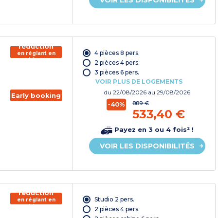
150€ de
réduction
4 pièces 8 pers.
en réglant en
chèque
2 pièces 4 pers.
vacances*
3 pièces 6 pers.
VOIR PLUS DE LOGEMENTS
du
22/08/2026
au 29/08/2026
Early booking
889 €
-40%
533,40 €
Payez en 3 ou 4 fois² !
VOIR LES DISPONIBILITÉS
150€ de
réduction
Studio 2 pers.
en réglant en
chèque
2 pièces 4 pers.
vacances*