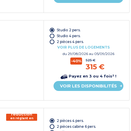
Studio 2 pers.
Studio 4 pers.
2 pièces 4 pers.
VOIR PLUS DE LOGEMENTS
du
29/08/2026
au 05/09/2026
525 €
-40%
315 €
Payez en 3 ou 4 fois² !
VOIR LES DISPONIBILITÉS
150€ de
réduction
en réglant en
2 pièces 4 pers.
chèque
vacances*
2 pièces cabine 6 pers.