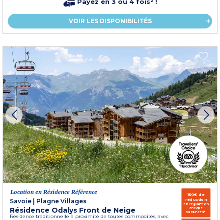
Payez en 3 ou 4 fois² !
VOIR LES DISPONIBILITÉS
Location en Résidence Référence
150€ de
réduction
Savoie
|
Plagne Villages
en réglant en
Résidence Odalys Front de Neige
chèque
vacances*
Résidence traditionnelle à proximité de toutes commodités, avec