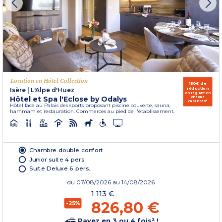
Location en Hôtel Collection
150€ de
réduction
Isère
|
L'Alpe d'Huez
en réglant en
Hôtel et Spa l'Eclose by Odalys
chèque
vacances*
Hôtel face au Palais des sports proposant piscine couverte, sauna,
hammam et restauration. Commerces au pied de l'établissement.
Chambre double confort
Junior suite 4 pers
Suite Deluxe 6 pers.
du
07/08/2026
au 14/08/2026
1 113 €
826,80 €
-25%
Payez en 3 ou 4 fois² !