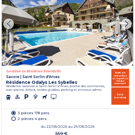
Location en Résidence Essentielle
150€ de
réduction
Savoie
|
Saint Sorlin d'Arves
en réglant en
Résidence Odalys Les Sybelles
chèque
vacances*
Résidence vacances à Saint-Sorlin d'Arves, proche des commerces,
avec piscine, billard, randos guidées, parking et animaux admis.
Early
booking
3 pièces 7/8 pers.
2 pièces 4 pers.
du
22/08/2026
au 29/08/2026
559 €