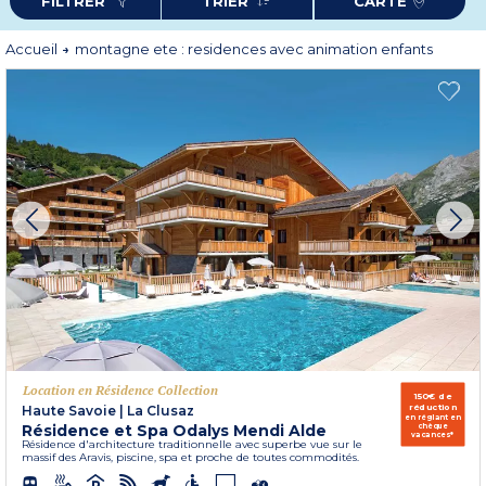
FILTRER
TRIER
CARTE
Accueil
montagne ete : residences avec animation enfants
Location en Résidence Collection
150€ de
réduction
Haute Savoie
|
La Clusaz
en réglant en
Résidence et Spa Odalys Mendi Alde
chèque
vacances*
Résidence d'architecture traditionnelle avec superbe vue sur le
massif des Aravis, piscine, spa et proche de toutes commodités.