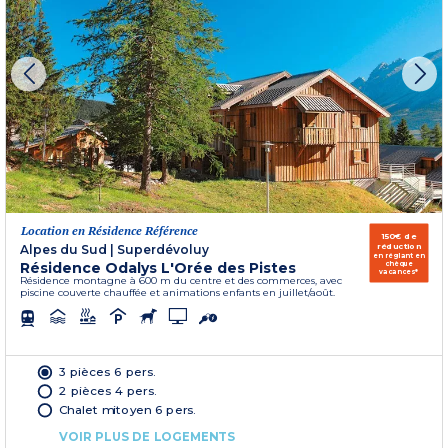
Location en Résidence Référence
150€ de
réduction
Alpes du Sud
|
Superdévoluy
en réglant en
Résidence Odalys L'Orée des Pistes
chèque
vacances*
Résidence montagne à 600 m du centre et des commerces, avec
piscine couverte chauffée et animations enfants en juillet/août.
3 pièces 6 pers.
2 pièces 4 pers.
Chalet mitoyen 6 pers.
VOIR PLUS DE LOGEMENTS