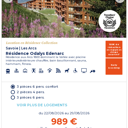
Location en Résidence Collection
150€ de
réduction
Savoie
|
Les Arcs
en réglant en
Résidence Odalys Edenarc
chèque
vacances*
Résidence aux Arcs 1800 dominant la Vallée avec piscine
intérieure/extérieure chauffée, bain bouillonnant, sauna,
hammam, fitness.
Early
booking
3 pièces 6 pers. confort
2 pièces 4 pers.
3 pièces 6 pers.
VOIR PLUS DE LOGEMENTS
du
22/08/2026
au 29/08/2026
989 €