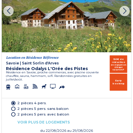
Location en Résidence Référence
150€ de
réduction
Savoie
|
Saint Sorlin d'Arves
en réglant en
Résidence Odalys L'Orée des Pistes
chèque
vacances*
Résidence en Savoie, proche commerces, avec piscine couverte
chauffée, sauna, hammam, wifi. Randonnées gratuites en
juillet/août.
Early
booking
2 pièces 4 pers.
2 pièces 5 pers. sans balcon
2 pièces 5 pers. avec balcon
VOIR PLUS DE LOGEMENTS
du
22/08/2026
au 29/08/2026