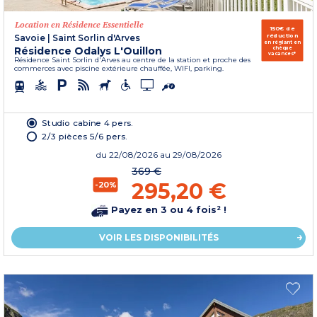
Location en Résidence Essentielle
150€ de
réduction
Savoie
|
Saint Sorlin d'Arves
en réglant en
Résidence Odalys L'Ouillon
chèque
vacances*
Résidence Saint Sorlin d'Arves au centre de la station et proche des
commerces avec piscine extérieure chauffée, WIFI, parking.
Studio cabine 4 pers.
2/3 pièces 5/6 pers.
du
22/08/2026
au 29/08/2026
369 €
295,20 €
-20%
Payez en 3 ou 4 fois² !
VOIR LES DISPONIBILITÉS