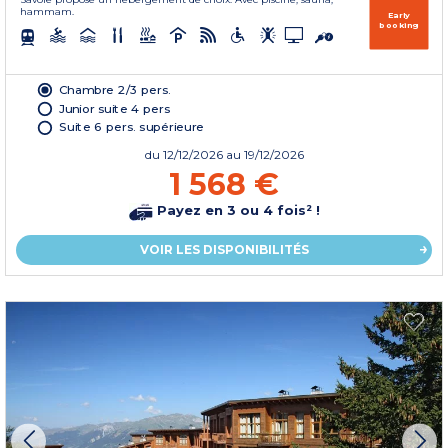
hammam.
Early
booking
Chambre 2/3 pers.
Junior suite 4 pers
Suite 6 pers. supérieure
du
12/12/2026
au 19/12/2026
1 568 €
Payez en 3 ou 4 fois² !
VOIR LES DISPONIBILITÉS