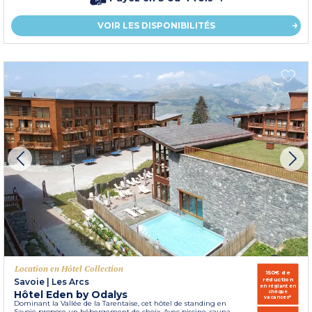
VOIR LES DISPONIBILITÉS
Location en Hôtel Collection
150€ de
réduction
Savoie
|
Les Arcs
en réglant en
Hôtel Eden by Odalys
chèque
vacances*
Dominant la Vallée de la Tarentaise, cet hôtel de standing en
Savoie propose un hébergement de choix. Avec piscine, sauna,