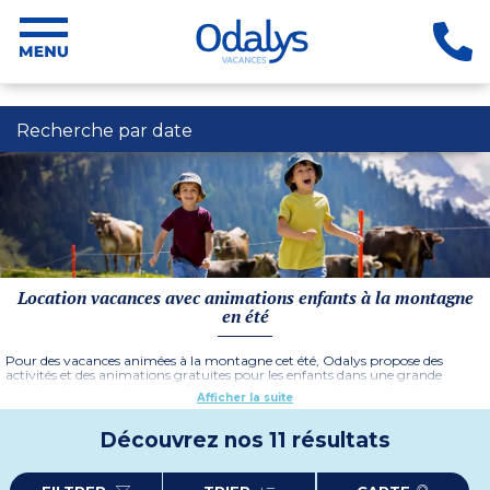
Recherche par date
Location vacances avec animations enfants à la montagne
en été
Pour des vacances animées à la montagne cet été, Odalys propose des
activités et des animations gratuites pour les enfants dans une grande
sélection de ses résidences en Savoie, Haute Savoie, en Isère et dans les
Afficher la suite
Pyrénées. 5 demi-journées par semaine durant lesquelles nos animateurs
offriront à vos enfants de nombreuses activités ludiques, sportives ou
culturelles, pour des vacances uniques à la montagne.
Découvrez nos 11 résultats