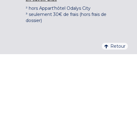
² hors Appart'hôtel Odalys City
³ seulement 30€ de frais (hors frais de
dossier)
Retour
4,1/5 – 37 710 AVIS QUALITELIS
S'INSCRIRE À LA NEWSLETTER