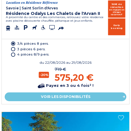
Location en Résidence Référence
150€ de
réduction
Savoie
|
Saint Sorlin d'Arves
en réglant en
Résidence Odalys Les Chalets de l'Arvan II
chèque
vacances*
A proximité du centre et des commerces, retrouvez votre résidence
avec piscine découverte chauffée, pétanque et jeux enfants.
Early
booking
3/4 pièces 8 pers.
3 pièces 6 pers.
4 pièces 8/9 pers.
du
22/08/2026
au 29/08/2026
719 €
575,20 €
-20%
Payez en 3 ou 4 fois² !
VOIR LES DISPONIBILITÉS