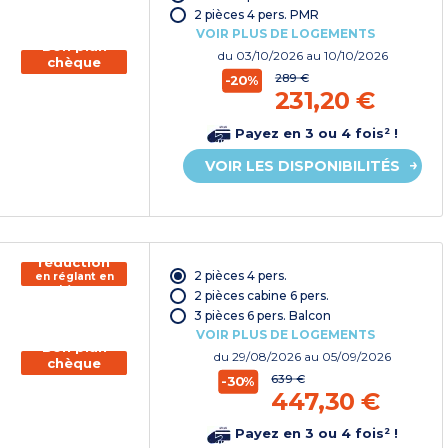
vacances*
2 pièces 4 pers. PMR
VOIR PLUS DE LOGEMENTS
Bon plan
du
03/10/2026
au 10/10/2026
chèque
vacances
289 €
-20%
231,20 €
Payez en 3 ou 4 fois² !
VOIR LES DISPONIBILITÉS
150€ de
réduction
2 pièces 4 pers.
en réglant en
chèque
2 pièces cabine 6 pers.
vacances*
3 pièces 6 pers. Balcon
VOIR PLUS DE LOGEMENTS
Bon plan
du
29/08/2026
au 05/09/2026
chèque
vacances
639 €
-30%
447,30 €
Payez en 3 ou 4 fois² !