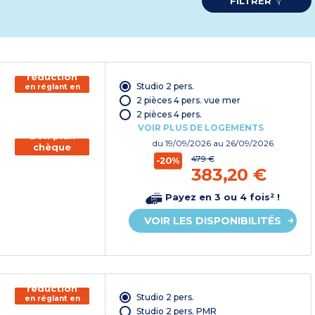
FILTRER
150€ de
réduction
Studio 2 pers.
en réglant en
chèque
2 pièces 4 pers. vue mer
vacances*
2 pièces 4 pers.
VOIR PLUS DE LOGEMENTS
Bon plan
du
19/09/2026
au 26/09/2026
chèque
vacances
479 €
-20%
383,20 €
Payez en 3 ou 4 fois² !
VOIR LES DISPONIBILITÉS
150€ de
réduction
Studio 2 pers.
en réglant en
chèque
Studio 2 pers. PMR