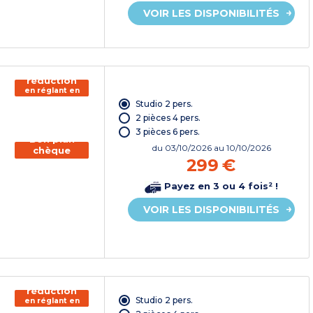
VOIR LES DISPONIBILITÉS
150€ de
réduction
en réglant en
chèque
Studio 2 pers.
vacances*
2 pièces 4 pers.
3 pièces 6 pers.
Bon plan
du
03/10/2026
au 10/10/2026
chèque
299 €
vacances
Payez en 3 ou 4 fois² !
VOIR LES DISPONIBILITÉS
150€ de
réduction
Studio 2 pers.
en réglant en
chèque