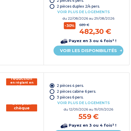
2 pièces 4 pers.
vacances*
2 pièces duplex 2/4 pers.
VOIR PLUS DE LOGEMENTS
du
22/08/2026
au 29/08/2026
689 €
-30%
482,30 €
Payez en 3 ou 4 fois² !
VOIR LES DISPONIBILITÉS
150€ de
réduction
en réglant en
2 pièces 4 pers.
chèque
vacances*
2 pièces cabine 6 pers.
3 pièces 6 pers.
VOIR PLUS DE LOGEMENTS
Bon plan
chèque
du
12/09/2026
au 19/09/2026
vacances
559 €
Payez en 3 ou 4 fois² !