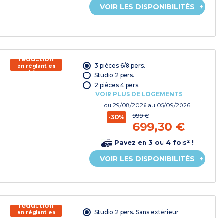
VOIR LES DISPONIBILITÉS
150€ de
réduction
3 pièces 6/8 pers.
en réglant en
chèque
Studio 2 pers.
vacances*
2 pièces 4 pers.
VOIR PLUS DE LOGEMENTS
du
29/08/2026
au 05/09/2026
999 €
-30%
699,30 €
Payez en 3 ou 4 fois² !
VOIR LES DISPONIBILITÉS
150€ de
réduction
Studio 2 pers. Sans extérieur
en réglant en