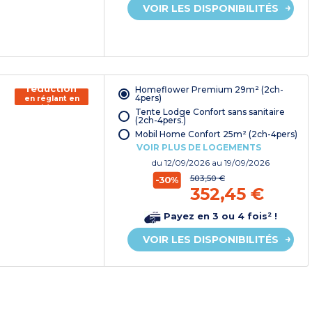
VOIR LES DISPONIBILITÉS
150€ de
réduction
Homeflower Premium 29m² (2ch-
4pers)
en réglant en
chèque
Tente Lodge Confort sans sanitaire
vacances*
(2ch-4pers.)
Mobil Home Confort 25m² (2ch-4pers)
VOIR PLUS DE LOGEMENTS
du
12/09/2026
au 19/09/2026
503,50 €
-30%
352,45 €
Payez en 3 ou 4 fois² !
VOIR LES DISPONIBILITÉS