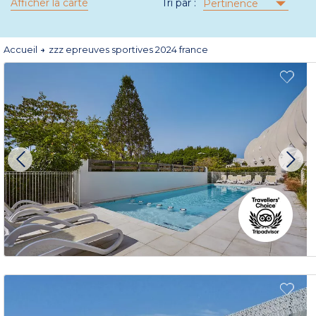
Afficher la carte
Tri par :
Pertinence
Accueil
zzz epreuves sportives 2024 france