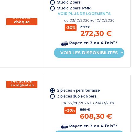
chèque
Studio 2 pers.
vacances*
Studio 2 pers. PMR
VOIR PLUS DE LOGEMENTS
Bon plan
du
03/10/2026
au 10/10/2026
chèque
vacances
389 €
-30%
272,30 €
Payez en 3 ou 4 fois² !
VOIR LES DISPONIBILITÉS
150€ de
réduction
en réglant en
chèque
2 pièces 4 pers. terrasse
vacances*
3 pièces duplex 6 pers.
du
22/08/2026
au 29/08/2026
869 €
-30%
608,30 €
Payez en 3 ou 4 fois² !