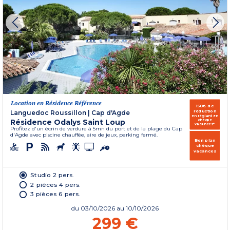
Location en Résidence Référence
150€ de
réduction
Languedoc Roussillon
|
Cap d'Agde
en réglant en
Résidence Odalys Saint Loup
chèque
vacances*
Profitez d'un écrin de verdure à 5mn du port et de la plage du Cap
d'Agde avec piscine chauffée, aire de jeux, parking fermé.
Bon plan
chèque
vacances
Studio 2 pers.
2 pièces 4 pers.
3 pièces 6 pers.
du
03/10/2026
au 10/10/2026
299 €