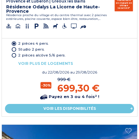
réduction
Provence et Luberon
|
Gréoux les Bains
en réglant en
Résidence Odalys La Licorne de Haute-
chèque
vacances*
Provence
Résidence proche du village et du centre thermal avec 2 piscines
extérieures, piscine couverte, espace bien-être, restauration,...
2 pièces 4 pers.
Studio 2 pers.
2 pièces alcôve 5/6 pers.
VOIR PLUS DE LOGEMENTS
du
22/08/2026
au 29/08/2026
999 €
699,30 €
-30%
Payez en 3 ou 4 fois² !
VOIR LES DISPONIBILITÉS