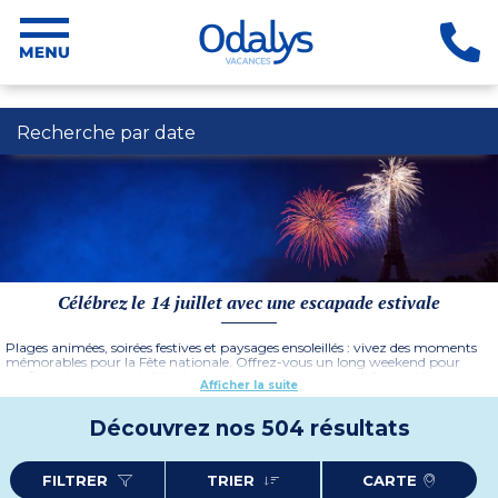
Recherche par date
Célébrez le 14 juillet avec une escapade estivale
Plages animées, soirées festives et paysages ensoleillés : vivez des moments
mémorables pour la Fête nationale. Offrez-vous un long weekend pour
profiter pleinement de l’été. Les résidences et campings d'Odalys Vacances
Afficher la suite
vous accueillent pour un séjour alliant détente et activités estivales.
Découvrez nos 504 résultats
FILTRER
TRIER
CARTE