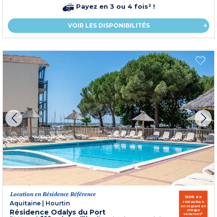
Payez en 3 ou 4 fois² !
VOIR LES DISPONIBILITÉS
Location en Résidence Référence
150€ de
réduction
Aquitaine
|
Hourtin
en réglant en
Résidence Odalys du Port
chèque
vacances*