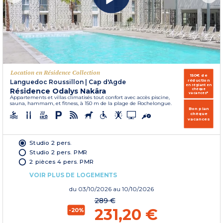
Location en Résidence Collection
150€ de
réduction
Languedoc Roussillon
|
Cap d'Agde
en réglant en
Résidence Odalys Nakâra
chèque
vacances*
Appartements et villas climatisés tout confort avec accès piscine,
sauna, hammam, et fitness, à 150 m de la plage de Rochelongue.
Bon plan
chèque
vacances
Studio 2 pers.
Studio 2 pers. PMR
2 pièces 4 pers. PMR
VOIR PLUS DE LOGEMENTS
du
03/10/2026
au 10/10/2026
289 €
231,20 €
-20%