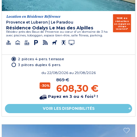
Location en Résidence Référence
150€ de
réduction
Provence et Luberon
|
Le Paradou
en réglant en
Résidence Odalys Le Mas des Alpilles
chèque
vacances*
Résidez près des Baux de Provence au cœur d'un domaine de 3 ha
avec piscines, toboggan, espace bien-être, salle fitness, parking.
2 pièces 4 pers. terrasse
3 pièces duplex 6 pers.
du
22/08/2026
au 29/08/2026
869 €
608,30 €
-30%
Payez en 3 ou 4 fois² !
VOIR LES DISPONIBILITÉS