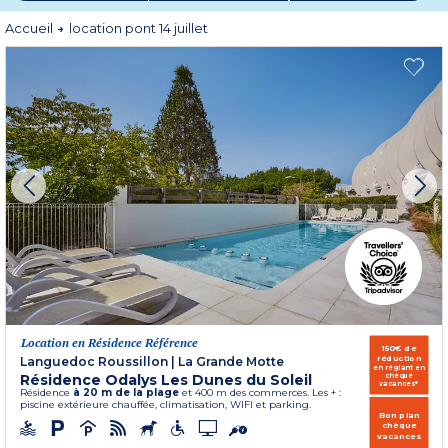
Accueil
location pont 14 juillet
Location en Résidence Référence
150€ de
réduction
Languedoc Roussillon
|
La Grande Motte
en réglant en
Résidence Odalys Les Dunes du Soleil
chèque
vacances*
Résidence
à 20 m de la plage
et 400 m des commerces. Les + :
piscine extérieure chauffée, climatisation, WIFI et parking.
Bon plan
chèque
vacances