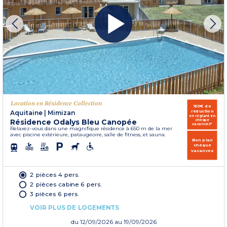
Location en Résidence Collection
150€ de
réduction
Aquitaine
|
Mimizan
en réglant en
Résidence Odalys Bleu Canopée
chèque
vacances*
Relaxez-vous dans une magnifique résidence à 650 m de la mer
avec piscine extérieure, pataugeoire, salle de fitness, et sauna.
Bon plan
chèque
vacances
2 pièces 4 pers.
2 pièces cabine 6 pers.
3 pièces 6 pers.
VOIR PLUS DE LOGEMENTS
du
12/09/2026
au 19/09/2026