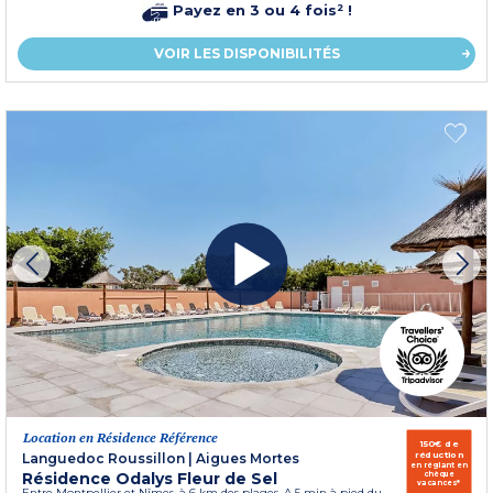
Payez en 3 ou 4 fois² !
VOIR LES DISPONIBILITÉS
Location en Résidence Référence
150€ de
réduction
Languedoc Roussillon
|
Aigues Mortes
en réglant en
Résidence Odalys Fleur de Sel
chèque
vacances*
Entre Montpellier et Nîmes, à 6 km des plages. A 5 min à pied du