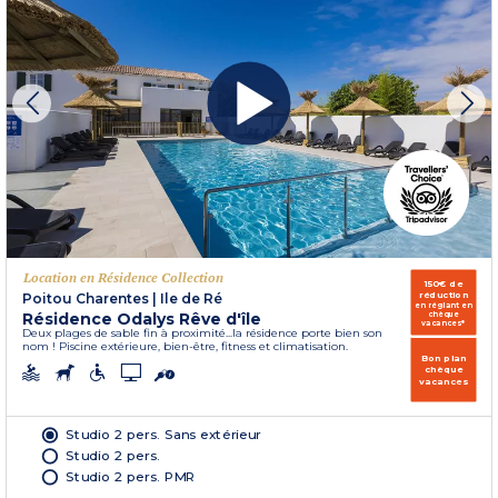
Location en Résidence Collection
150€ de
réduction
Poitou Charentes
|
Ile de Ré
en réglant en
Résidence Odalys Rêve d'île
chèque
vacances*
Deux plages de sable fin à proximité...la résidence porte bien son
nom ! Piscine extérieure, bien-être, fitness et climatisation.
Bon plan
chèque
vacances
Studio 2 pers. Sans extérieur
Studio 2 pers.
Studio 2 pers. PMR