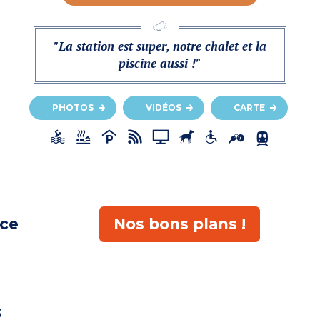
"La station est super, notre chalet et la
piscine aussi !"
PHOTOS
VIDÉOS
CARTE
ace
Nos bons plans !
s