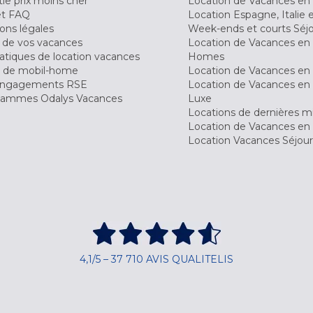
ie prix moins cher
Location de Vacances en
et FAQ
Location Espagne, Italie 
ons légales
Week-ends et courts Séj
 de vos vacances
Location de Vacances en
tiques de location vacances
Homes
 de mobil-home
Location de Vacances en 
engagements RSE
Location de Vacances en 
ammes Odalys Vacances
Luxe
Locations de dernières m
Location de Vacances en
Location Vacances Séjou
4,1/5 – 37 710 AVIS QUALITELIS