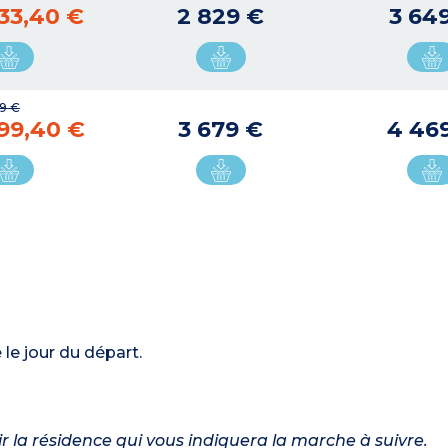
33,40 €
2 829 €
3 64
9 €
99,40 €
3 679 €
4 46
le jour du départ.
nir la résidence qui vous indiquera la marche à suivre.