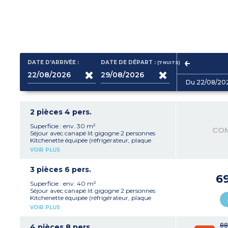
DATE D'ARRIVÉE :
DATE DE DÉPART :
(7
NUITS
)
Du 22/08/20
2 pièces 4 pers.
Superficie : env. 30 m²
CO
Séjour avec canapé lit gigogne 2 personnes
Kitchenette équipée (réfrigérateur, plaque
vitrocéramique, micro-ondes/gril, hotte
VOIR PLUS
aspirante, lave-vaisselle, bouilloire, cafetière à
filtre)
1 chambre avec 1 grand lit
3 pièces 6 pers.
Salle de bain, WC séparé pour la plupart
6
Balcon
Superficie : env. 40 m²
Séjour avec canapé lit gigogne 2 personnes
Kitchenette équipée (réfrigérateur, plaque
vitrocéramique, micro-ondes/gril, hotte
VOIR PLUS
aspirante, lave-vaisselle, bouilloire, cafetière à
filtre)
88
1 chambre avec 1 grand lit
4 pièces 8 pers.