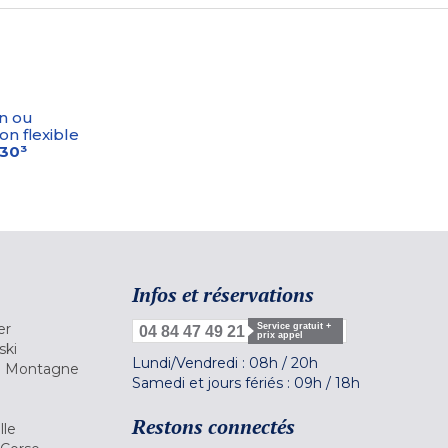
n ou
on flexible
-30³
Infos et réservations
er
Service gratuit +
04 84 47 49 21
prix appel
ski
Lundi/Vendredi :
08h
/
20h
la Montagne
Samedi et jours fériés :
09h
/
18h
a
Restons connectés
lle