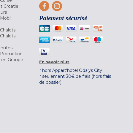
 Corse
et Croatie
ours
Paiement sécurisé
 Mobil
Chalets
Chalets
inutes
 Promotion
r en Groupe
En savoir plus
² hors Appart'hôtel Odalys City
³ seulement 30€ de frais (hors frais
de dossier)