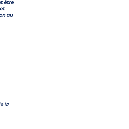
t être
et
ion au
)
e la