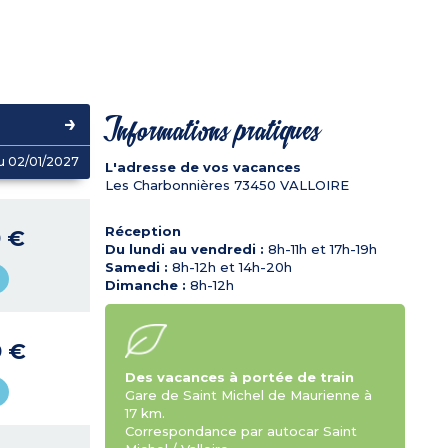
Informations pratiques
u 02/01/2027
L'adresse de vos vacances
Les Charbonnières
73450
VALLOIRE
Réception
9 €
Du lundi au vendredi :
8h-11h et 17h-19h
Samedi :
8h-12h et 14h-20h
Dimanche :
8h-12h
9 €
Des vacances à portée de train
Gare de Saint Michel de Maurienne à
17 km.
Correspondance par autocar Saint