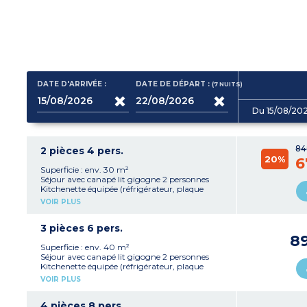
DATE D'ARRIVÉE :
DATE DE DÉPART :
(7
NUITS
)
Du 15/08/20
84
2 pièces 4 pers.
20%
6
Superficie : env. 30 m²
Séjour avec canapé lit gigogne 2 personnes
Kitchenette équipée (réfrigérateur, plaque
vitrocéramique, micro-ondes/gril, hotte
VOIR PLUS
aspirante, lave-vaisselle, bouilloire, cafetière à
filtre)
1 chambre avec 1 grand lit
3 pièces 6 pers.
Salle de bain, WC séparé pour la plupart
8
Balcon
Superficie : env. 40 m²
Séjour avec canapé lit gigogne 2 personnes
Kitchenette équipée (réfrigérateur, plaque
vitrocéramique, micro-ondes/gril, hotte
VOIR PLUS
aspirante, lave-vaisselle, bouilloire, cafetière à
filtre)
1 chambre avec 1 grand lit
4 pièces 8 pers.