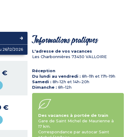
Informations pratiques
u 26/12/2026
L'adresse de vos vacances
Les Charbonnières
73450
VALLOIRE
Réception
9 €
Du lundi au vendredi :
8h-11h et 17h-19h
Samedi :
8h-12h et 14h-20h
Dimanche :
8h-12h
9 €
Des vacances à portée de train
Gare de Saint Michel de Maurienne à
17 km.
Correspondance par autocar Saint