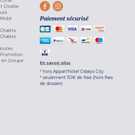
 Corse
et Croatie
ours
Paiement sécurisé
 Mobil
Chalets
Chalets
inutes
 Promotion
r en Groupe
En savoir plus
² hors Appart'hôtel Odalys City
³ seulement 30€ de frais (hors frais
de dossier)