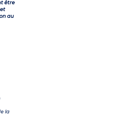
t être
et
ion au
)
e la