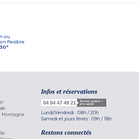
n ou
on flexible
-30³
Infos et réservations
er
Service gratuit +
04 84 47 49 21
prix appel
ski
Lundi/Vendredi :
08h
/
20h
la Montagne
Samedi et jours fériés :
09h
/
18h
a
Restons connectés
lle