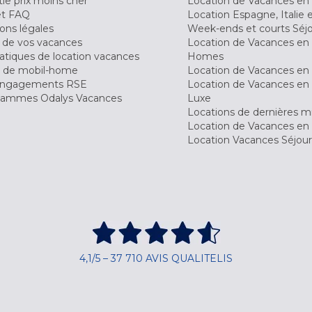
ie prix moins cher
Location de Vacances en
et FAQ
Location Espagne, Italie 
ons légales
Week-ends et courts Séj
 de vos vacances
Location de Vacances en
tiques de location vacances
Homes
 de mobil-home
Location de Vacances en 
engagements RSE
Location de Vacances en 
ammes Odalys Vacances
Luxe
Locations de dernières m
Location de Vacances en
Location Vacances Séjou
4,1/5 – 37 710 AVIS QUALITELIS