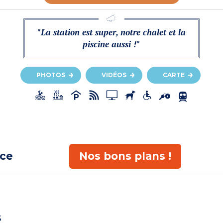
"La station est super, notre chalet et la
piscine aussi !"
PHOTOS
VIDÉOS
CARTE
ace
Nos bons plans !
s