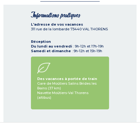
Informations pratiques
L'adresse de vos vacances
311 rue de la lombarde
73440
VAL THORENS
Réception
Du lundi au vendredi
: 9h-12h et 17h-19h
Samedi et dimanche
: 9h-12h et 15h-19h
Des vacances à portée de train
Gare de Moûtiers Salins Brides les
Bains (37 km)
Navette Moûtiers-Val Thorens
(altibus)