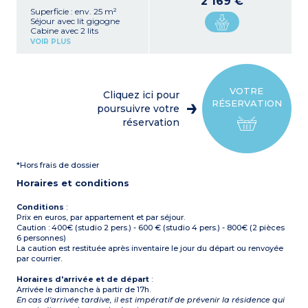
2 169 €
Superficie : env. 25 m²
Séjour avec lit gigogne
Cabine avec 2 lits
superposés
VOIR PLUS
Kitchenette équipée
(réfrigérateur, plaque
chauffante, micro-ondes,
lave-vaisselle, bouilloire)
Salle de douche avec WC
VOTRE
Cliquez ici pour
Avec balcon
RÉSERVATION
poursuivre votre
réservation
*Hors frais de dossier
Horaires et conditions
Conditions
:
Prix en euros, par appartement et par séjour.
Caution : 400€ (studio 2 pers.) - 600 € (studio 4 pers.) - 800€ (2 pièces
6 personnes)
La caution est restituée après inventaire le jour du départ ou renvoyée
par courrier.
Horaires d'arrivée et de départ
:
Arrivée le dimanche à partir de 17h.
En cas d'arrivée tardive, il est impératif de prévenir la résidence qui