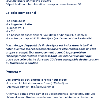
vous indiquera la marche à suivre
Départ le dimanche, libération des appartements avant 10h.
Le prix comprend
- Le linge de lit
- Le linge de toilette
- L'accès WIFI
- La TV
- Le passeport ascensionnel (voir détails rubrique Plus Odalys)
- Le ménage d'appoint* fin de séjour (sauf coin cuisine & vaisselle)
* Un ménage d’appoint de fin de séjour est inclus dans le tarif. À
noter que tous les hébergements doivent être rendus dans un état
propre et rangé. Tout manquement quant à la propreté de
l’hébergement restitué et nécessitant une intervention ménage
autre que celle décrite dans nos CGV sera susceptible de facturation
au travers de la caution
.
Pensez y
Les services optionnels à régler sur place :
- Location kit bébé (drap non fourni): 30 €/séjour
- Animaux admis* : 35€/séjour/animal
* Animaux admis avec carnet de vaccinations à jour et tatouage. Les
chiens doivent être tenus en laisse dans l'enceinte de la résidence.