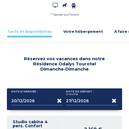
Ajouter aux Favoris
Tarifs et disponibilités
Votre hébergement
À faire
Réservez vos vacances dans notre
Résidence Odalys Tourotel
Dimanche-Dimanche
DATE D'ARRIVÉE :
DATE DE DÉPART :
(7
NUITS
)
Studio cabine 4
pers. Confort