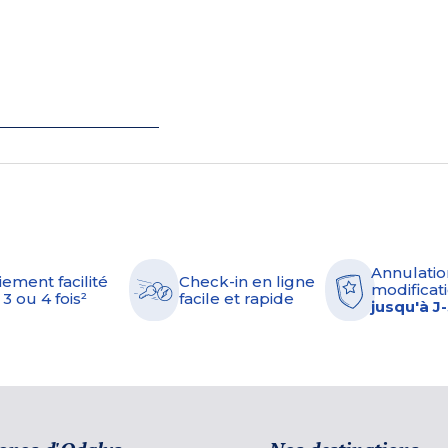
Annulatio
iement facilité
Check-in en ligne
modificati
 3 ou 4 fois²
facile et rapide
jusqu'à J