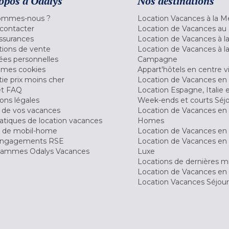
opos d'Odalys
Nos destinations
ommes-nous ?
Location Vacances à la M
contacter
Location de Vacances au 
ssurances
Location de Vacances à 
tions de vente
Location de Vacances à l
es personnelles
Campagne
 mes cookies
Appart'hôtels en centre vi
ie prix moins cher
Location de Vacances en
et FAQ
Location Espagne, Italie 
ons légales
Week-ends et courts Séj
 de vos vacances
Location de Vacances en
tiques de location vacances
Homes
 de mobil-home
Location de Vacances en 
engagements RSE
Location de Vacances en 
ammes Odalys Vacances
Luxe
Locations de dernières m
Location de Vacances en
Location Vacances Séjou