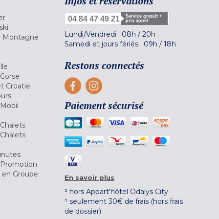
Infos et réservations
er
Service gratuit +
04 84 47 49 21
prix appel
ski
Lundi/Vendredi :
08h
/
20h
la Montagne
Samedi et jours fériés :
09h
/
18h
a
Restons connectés
lle
 Corse
et Croatie
ours
Paiement sécurisé
 Mobil
Chalets
Chalets
inutes
 Promotion
r en Groupe
En savoir plus
² hors Appart'hôtel Odalys City
³ seulement 30€ de frais (hors frais
de dossier)