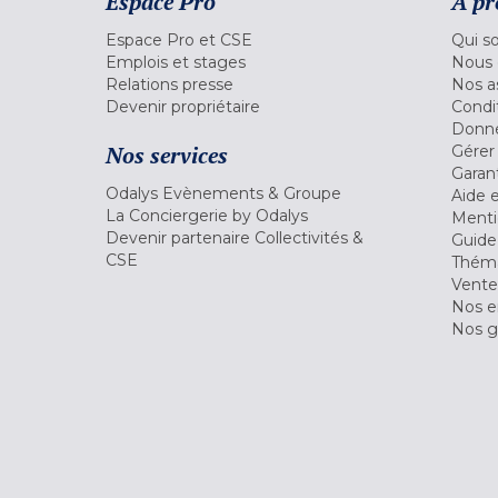
Espace Pro
A pr
Espace Pro et CSE
Qui s
Emplois et stages
Nous 
Relations presse
Nos a
Devenir propriétaire
Condi
Donné
Nos services
Gérer
Garant
Odalys Evènements & Groupe
Aide 
La Conciergerie by Odalys
Menti
Devenir partenaire Collectivités &
Guide
CSE
Théma
Vente
Nos 
Nos g