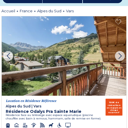
infrastructures récentes, y sont nombreuses, et vous permettront de vous
épanouir au grand air en toute quiétude. Située à proximité du parc du
Queyras, de la réserve naturelle du Vals d’Escreins et du Col de Vars, c’est tout
Accueil
France
Alpes du Sud
Vars
un univers d’alpages, de forêts d’épicéas, de grands lacs et de champs colorés
qui vous attend.
Plus d'informations
Location en Résidence Référence
150€ de
réduction
Alpes du Sud
|
Vars
en réglant en
Résidence Odalys Pra Sainte Marie
chèque
vacances*
Résidence face au télésiège avec espace aqualudique (piscine
chauffée avec bain à remous, hammam, salle de remise en forme).