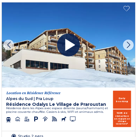
Location en Résidence Référence
Alpes du Sud
|
Pra Loup
Early
booking
Résidence Odalys Le Village de Praroustan
Résidence dans les Alpes avec espace détente (sauna/hammam) et
piscine couverte chauffée. Casiers à skis, WIFI et animaux admis.
150€ de
réduction
en réglant en
chèque
vacances*
Studio 2 pers.