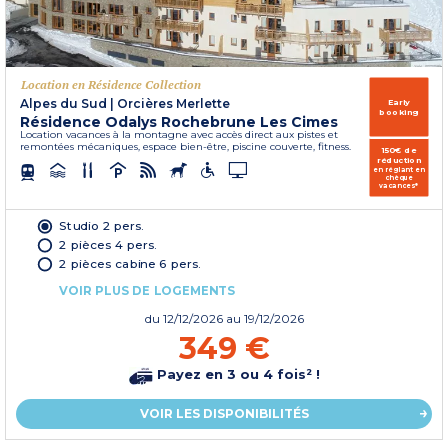
Location en Résidence Collection
Alpes du Sud
|
Orcières Merlette
Early
booking
Résidence Odalys Rochebrune Les Cimes
Location vacances à la montagne avec accès direct aux pistes et
remontées mécaniques, espace bien-être, piscine couverte, fitness.
150€ de
réduction
en réglant en
chèque
vacances*
Studio 2 pers.
2 pièces 4 pers.
2 pièces cabine 6 pers.
VOIR PLUS DE LOGEMENTS
du
12/12/2026
au 19/12/2026
349 €
Payez en 3 ou 4 fois² !
VOIR LES DISPONIBILITÉS