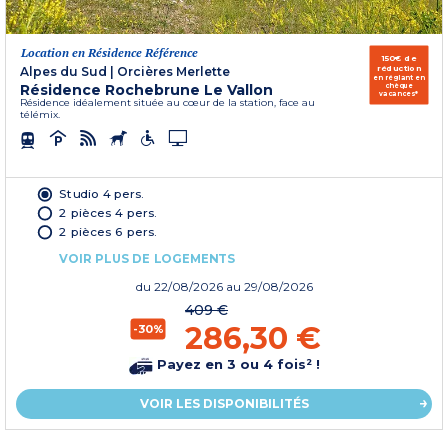
Location en Résidence Référence
150€ de
réduction
Alpes du Sud
|
Orcières Merlette
en réglant en
Résidence Rochebrune Le Vallon
chèque
vacances*
Résidence idéalement située au cœur de la station, face au
télémix.
Studio 4 pers.
2 pièces 4 pers.
2 pièces 6 pers.
VOIR PLUS DE LOGEMENTS
du
22/08/2026
au 29/08/2026
409 €
286,30 €
-30%
Payez en 3 ou 4 fois² !
VOIR LES DISPONIBILITÉS