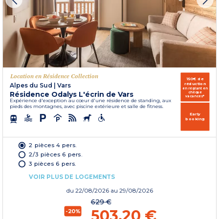
Location en Résidence Collection
150€ de
réduction
Alpes du Sud
|
Vars
en réglant en
Résidence Odalys L'écrin de Vars
chèque
vacances*
Expérience d'exception au cœur d'une résidence de standing, aux
pieds des montagnes, avec piscine extérieure et salle de fitness.
Early
booking
2 pièces 4 pers.
2/3 pièces 6 pers.
3 pièces 6 pers.
VOIR PLUS DE LOGEMENTS
du
22/08/2026
au 29/08/2026
629 €
503,20 €
-20%