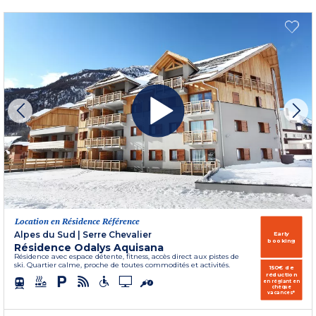
Location en Résidence Référence
Alpes du Sud
|
Serre Chevalier
Early
booking
Résidence Odalys Aquisana
Résidence avec espace détente, fitness, accès direct aux pistes de
ski. Quartier calme, proche de toutes commodités et activités.
150€ de
réduction
en réglant en
chèque
vacances*