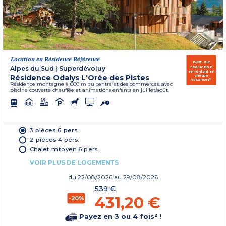
Location en Résidence Référence
150€ de
réduction
Alpes du Sud
|
Superdévoluy
en réglant en
Résidence Odalys L'Orée des Pistes
chèque
vacances*
Résidence montagne à 600 m du centre et des commerces, avec
piscine couverte chauffée et animations enfants en juillet/août.
3 pièces 6 pers.
2 pièces 4 pers.
Chalet mitoyen 6 pers.
VOIR PLUS DE LOGEMENTS
du
22/08/2026
au 29/08/2026
539 €
431,20 €
-20%
Payez en 3 ou 4 fois² !