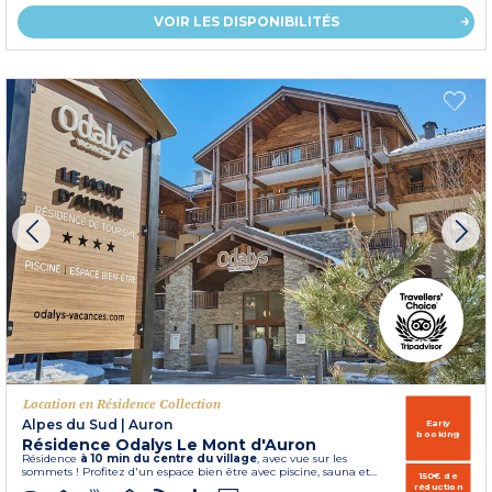
VOIR LES DISPONIBILITÉS
Location en Résidence Collection
Alpes du Sud
|
Auron
Early
booking
Résidence Odalys Le Mont d'Auron
Résidence
à 10 min du centre du village
, avec vue sur les
sommets ! Profitez d'un espace bien être avec piscine, sauna et...
150€ de
réduction