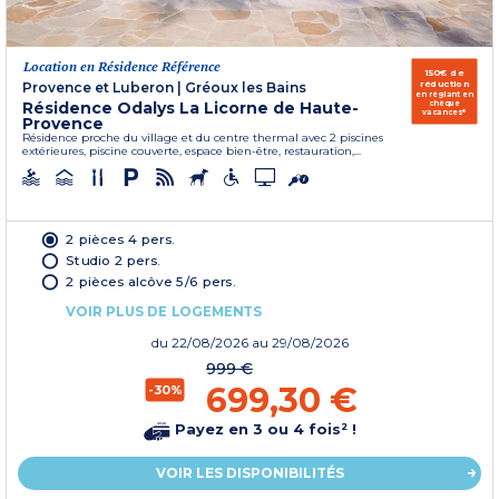
Location en Résidence Référence
150€ de
réduction
Provence et Luberon
|
Gréoux les Bains
en réglant en
Résidence Odalys La Licorne de Haute-
chèque
vacances*
Provence
Résidence proche du village et du centre thermal avec 2 piscines
extérieures, piscine couverte, espace bien-être, restauration,...
2 pièces 4 pers.
Studio 2 pers.
2 pièces alcôve 5/6 pers.
VOIR PLUS DE LOGEMENTS
du
22/08/2026
au 29/08/2026
999 €
699,30 €
-30%
Payez en 3 ou 4 fois² !
VOIR LES DISPONIBILITÉS