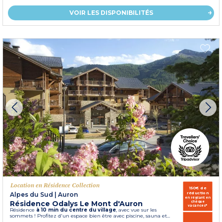
VOIR LES DISPONIBILITÉS
Location en Résidence Collection
150€ de
réduction
Alpes du Sud
|
Auron
en réglant en
Résidence Odalys Le Mont d'Auron
chèque
vacances*
Résidence
à 10 min du centre du village
, avec vue sur les
sommets ! Profitez d'un espace bien être avec piscine, sauna et...