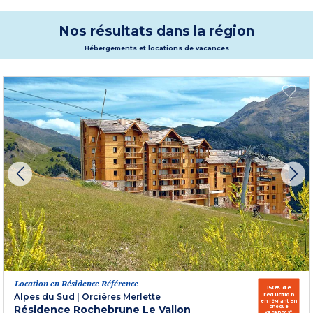
activités sportives. Profitez pleinement de vos vacances dans les Hautes-
Alpes à la Joue du Loup pour décompresser !
Plus d'informations
Nos résultats dans la région
Hébergements et locations de vacances
Location en Résidence Référence
150€ de
réduction
Alpes du Sud
|
Orcières Merlette
en réglant en
Résidence Rochebrune Le Vallon
chèque
vacances*