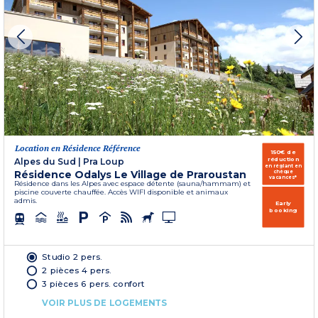
Location en Résidence Référence
150€ de
réduction
Alpes du Sud
|
Pra Loup
en réglant en
Résidence Odalys Le Village de Praroustan
chèque
vacances*
Résidence dans les Alpes avec espace détente (sauna/hammam) et
piscine couverte chauffée. Accès WIFI disponible et animaux
admis.
Early
booking
Studio 2 pers.
2 pièces 4 pers.
3 pièces 6 pers. confort
VOIR PLUS DE LOGEMENTS