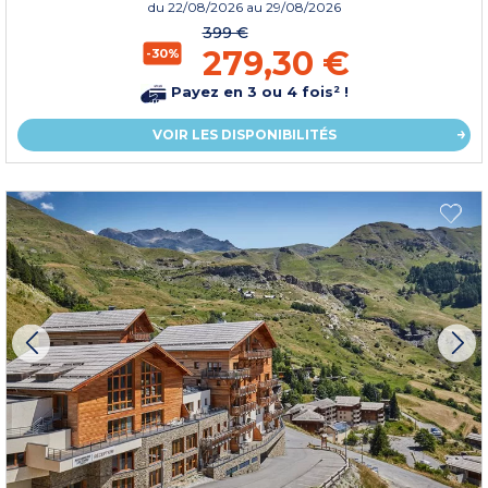
du
22/08/2026
au 29/08/2026
399 €
279,30 €
-30%
Payez en 3 ou 4 fois² !
VOIR LES DISPONIBILITÉS