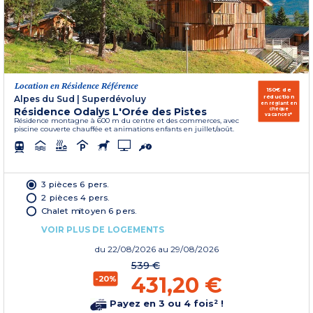
Location en Résidence Référence
150€ de
réduction
Alpes du Sud
|
Superdévoluy
en réglant en
Résidence Odalys L'Orée des Pistes
chèque
vacances*
Résidence montagne à 600 m du centre et des commerces, avec
piscine couverte chauffée et animations enfants en juillet/août.
3 pièces 6 pers.
2 pièces 4 pers.
Chalet mitoyen 6 pers.
VOIR PLUS DE LOGEMENTS
du
22/08/2026
au 29/08/2026
539 €
431,20 €
-20%
Payez en 3 ou 4 fois² !