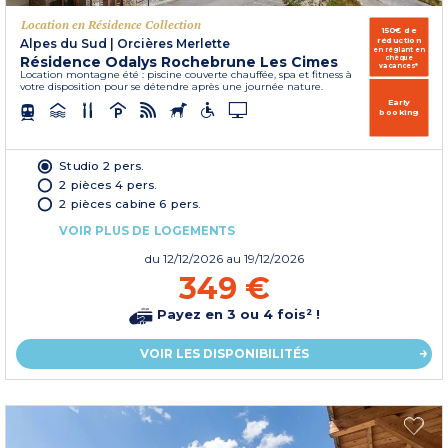
Location en Résidence Collection
150€ de
réduction
Alpes du Sud
|
Orcières Merlette
en réglant en
Résidence Odalys Rochebrune Les Cimes
chèque
vacances*
Location montagne été : piscine couverte chauffée, spa et fitness à
votre disposition pour se détendre après une journée nature.
Early
booking
Studio 2 pers.
2 pièces 4 pers.
2 pièces cabine 6 pers.
VOIR PLUS DE LOGEMENTS
du
12/12/2026
au 19/12/2026
349 €
Payez en 3 ou 4 fois² !
VOIR LES DISPONIBILITÉS