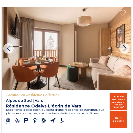
Location en Résidence Collection
150€ de
réduction
Alpes du Sud
|
Vars
en réglant en
Résidence Odalys L'écrin de Vars
chèque
vacances*
Expérience d'exception au cœur d'une résidence de standing, aux
pieds des montagnes, avec piscine extérieure et salle de fitness.
Early
booking