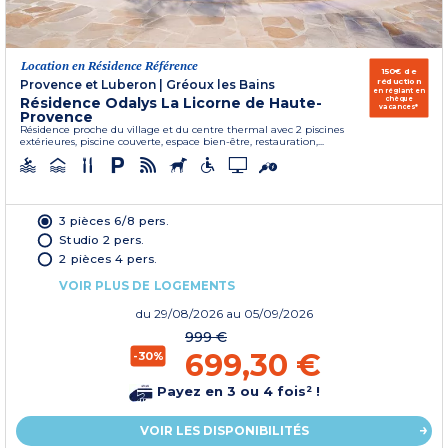
Location en Résidence Référence
150€ de
réduction
Provence et Luberon
|
Gréoux les Bains
en réglant en
Résidence Odalys La Licorne de Haute-
chèque
vacances*
Provence
Résidence proche du village et du centre thermal avec 2 piscines
extérieures, piscine couverte, espace bien-être, restauration,...
3 pièces 6/8 pers.
Studio 2 pers.
2 pièces 4 pers.
VOIR PLUS DE LOGEMENTS
du
29/08/2026
au 05/09/2026
999 €
699,30 €
-30%
Payez en 3 ou 4 fois² !
VOIR LES DISPONIBILITÉS