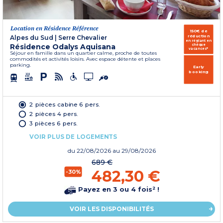
Location en Résidence Référence
150€ de
réduction
Alpes du Sud
|
Serre Chevalier
en réglant en
Résidence Odalys Aquisana
chèque
vacances*
Séjour en famille dans un quartier calme, proche de toutes
commodités et activités loisirs. Avec espace détente et places
parking.
Early
booking
2 pièces cabine 6 pers.
2 pièces 4 pers.
3 pièces 6 pers.
VOIR PLUS DE LOGEMENTS
du
22/08/2026
au 29/08/2026
689 €
482,30 €
-30%
Payez en 3 ou 4 fois² !
VOIR LES DISPONIBILITÉS