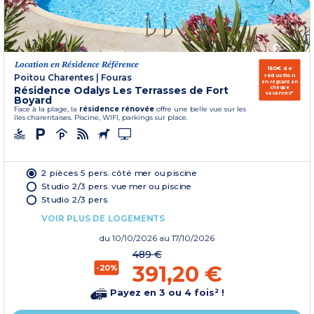
Location en Résidence Référence
150€ de
réduction
Poitou Charentes
|
Fouras
en réglant en
Résidence Odalys Les Terrasses de Fort
chèque
vacances*
Boyard
Face à la plage, la
résidence rénovée
offre une belle vue sur les
îles charentaises. Piscine, WIFI, parkings sur place.
2 pièces 5 pers. côté mer ou piscine
Studio 2/3 pers. vue mer ou piscine
Studio 2/3 pers.
VOIR PLUS DE LOGEMENTS
du
10/10/2026
au 17/10/2026
489 €
391,20 €
-20%
Payez en 3 ou 4 fois² !