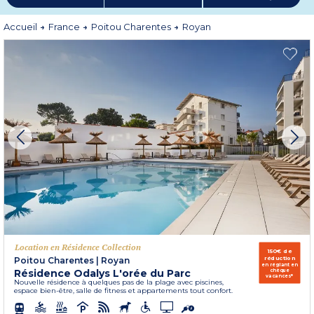
mer attablé à la terrasse ensoleillée d’un restaurant. Face au phare de
Cordouan, Royan est une ville dynamique et élégante grâce à ses demeures
ambiance Belle Epoque et son architecture typique des années 50.
Accueil
France
Poitou Charentes
Royan
N’attendez plus : partez en vacances et découvrez Royan !
Plus d'informations
Location en Résidence Collection
150€ de
réduction
Poitou Charentes
|
Royan
en réglant en
Résidence Odalys L'orée du Parc
chèque
vacances*
Nouvelle résidence à quelques pas de la plage avec piscines,
espace bien-être, salle de fitness et appartements tout confort.