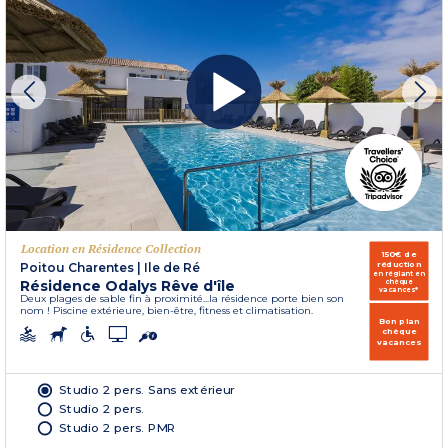
Location en Résidence Collection
150€ de
réduction
Poitou Charentes
|
Ile de Ré
en réglant en
Résidence Odalys Rêve d'île
chèque
vacances*
Deux plages de sable fin à proximité...la résidence porte bien son
nom ! Piscine extérieure, bien-être, fitness et climatisation.
Bon plan
chèque
vacances
Studio 2 pers. Sans extérieur
Studio 2 pers.
Studio 2 pers. PMR