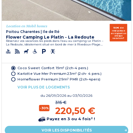
Location en Mobil homes
150€ de
réduction
Poitou Charentes
|
Ile de Ré
en réglant en
Flower Camping Le Platin - La Redoute
chèque
vacances*
Réservez vos vacances les pieds dans l’eau au camping Le Platin –
La Redoute, idéalement situé en bord de mer à Rivedoux-Plage....
Coco Sweet Confort 19m² (2ch-4 pers.)
Karlotte Vue Mer Premium 23m² (2ch- 4 pers.)
Homeflower Premium 29m² PMR (2ch-4pers)
VOIR PLUS DE LOGEMENTS
du
26/09/2026
au 03/10/2026
315 €
220,50 €
-30%
Payez en 3 ou 4 fois² !
VOIR LES DISPONIBILITÉS