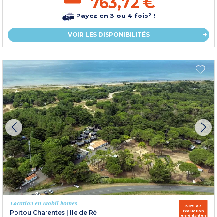
763,72 €
Payez en 3 ou 4 fois² !
VOIR LES DISPONIBILITÉS
Location en Mobil homes
150€ de
réduction
Poitou Charentes
|
Ile de Ré
en réglant en