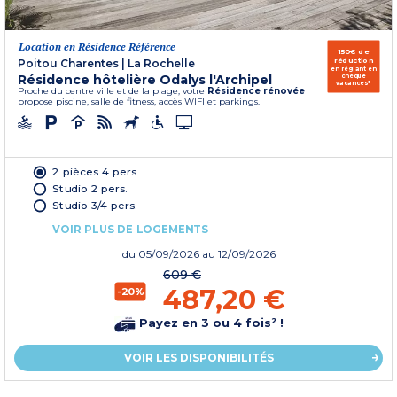
Location en Résidence Référence
150€ de
réduction
Poitou Charentes
|
La Rochelle
en réglant en
Résidence hôtelière Odalys l'Archipel
chèque
vacances*
Proche du centre ville et de la plage, votre
Résidence rénovée
propose piscine, salle de fitness, accès WIFI et parkings.
2 pièces 4 pers.
Studio 2 pers.
Studio 3/4 pers.
VOIR PLUS DE LOGEMENTS
du
05/09/2026
au 12/09/2026
609 €
487,20 €
-20%
Payez en 3 ou 4 fois² !
VOIR LES DISPONIBILITÉS