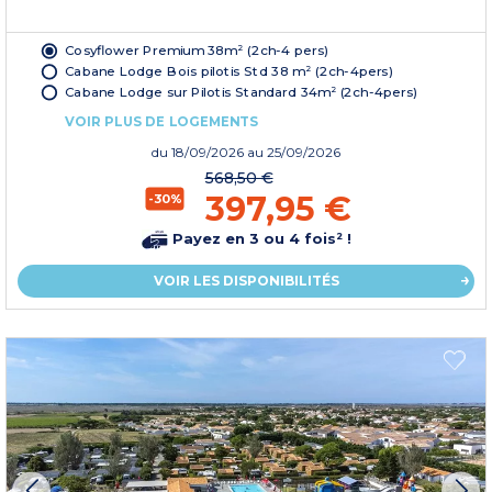
Cosyflower Premium 38m² (2ch-4 pers)
Cabane Lodge Bois pilotis Std 38 m² (2ch-4pers)
Cabane Lodge sur Pilotis Standard 34m² (2ch-4pers)
VOIR PLUS DE LOGEMENTS
du
18/09/2026
au 25/09/2026
568,50 €
397,95 €
-30%
Payez en 3 ou 4 fois² !
VOIR LES DISPONIBILITÉS