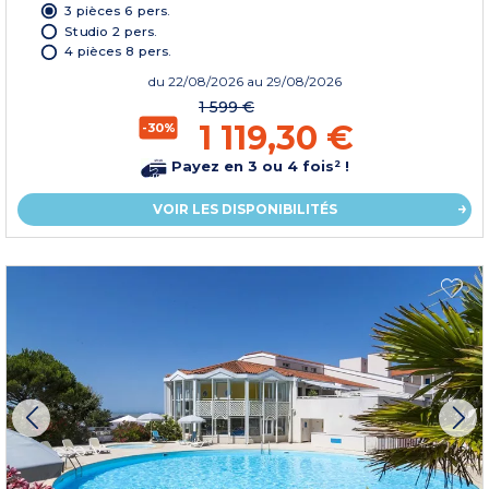
3 pièces 6 pers.
Studio 2 pers.
4 pièces 8 pers.
du
22/08/2026
au 29/08/2026
1 599 €
1 119,30 €
-30%
Payez en 3 ou 4 fois² !
VOIR LES DISPONIBILITÉS