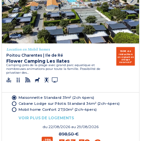
Location en Mobil homes
150€ de
réduction
Poitou Charentes
|
Ile de Ré
en réglant en
Flower Camping Les Ilates
chèque
vacances*
Camping près de la plage avec grand parc aquatique et
nombreuses animations pour toute la famille. Possibilité de
privatiser des...
Maisonnette Standard 31m² (2ch 4pers)
Cabane Lodge sur Pilotis Standard 34m² (2ch-4pers)
Mobil home Confort 27,50m² (2ch-4pers)
VOIR PLUS DE LOGEMENTS
du
22/08/2026
au 29/08/2026
898,50 €
-15%