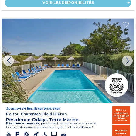
VOIR LES DISPONIBILITÉS
Location en Résidence Référence
150€ de
réduction
Poitou Charentes
|
Ile d'Oléron
en réglant en
Résidence Odalys Terre Marine
chèque
vacances*
Résidence rénovée
, proche de la plage et du centre-ville.
Piscine extérieure chauffée, pataugeoire et boulodrome !
Bon plan
chèque