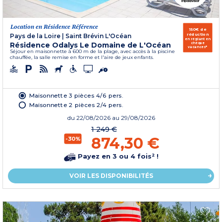
Location en Résidence Référence
150€ de
réduction
Pays de la Loire
|
Saint Brévin L'Océan
en réglant en
Résidence Odalys Le Domaine de L'Océan
chèque
vacances*
Séjour en maisonnette à 600 m de la plage, avec accès à la piscine
chauffée, la salle remise en forme et l'aire de jeux enfants.
Maisonnette 3 pièces 4/6 pers.
Maisonnette 2 pièces 2/4 pers.
du
22/08/2026
au 29/08/2026
1 249 €
874,30 €
-30%
Payez en 3 ou 4 fois² !
VOIR LES DISPONIBILITÉS