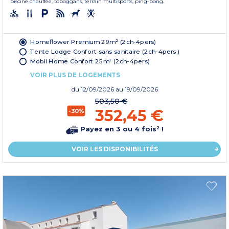
piscine chauffée, toboggans, terrain multisports, ping-pong.
Homeflower Premium 29m² (2ch-4pers)
Tente Lodge Confort sans sanitaire (2ch-4pers.)
Mobil Home Confort 25m² (2ch-4pers)
VOIR PLUS DE LOGEMENTS
du
12/09/2026
au 19/09/2026
503,50 €
352,45 €
-30%
Payez en 3 ou 4 fois² !
VOIR LES DISPONIBILITÉS