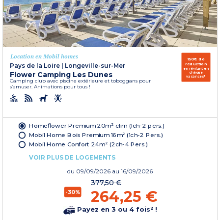
Location en Mobil homes
150€ de
réduction
Pays de la Loire
|
Longeville-sur-Mer
en réglant en
Flower Camping Les Dunes
chèque
vacances*
Camping club avec piscine extérieure et toboggans pour
s’amuser. Animations pour tous !
Homeflower Premium 20m² clim (1ch-2 pers.)
Mobil Home Bois Premium 16m² (1ch-2 Pers.)
Mobil Home Confort 24m² (2ch-4 Pers.)
VOIR PLUS DE LOGEMENTS
du
09/09/2026
au 16/09/2026
377,50 €
264,25 €
-30%
Payez en 3 ou 4 fois² !