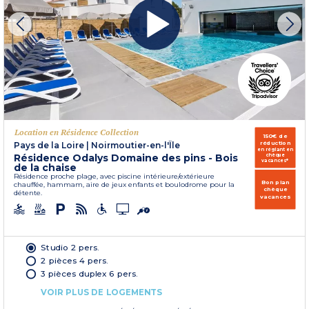
Location en Résidence Collection
150€ de
réduction
Pays de la Loire
|
Noirmoutier-en-l'Île
en réglant en
Résidence Odalys Domaine des pins - Bois
chèque
vacances*
de la chaise
Résidence proche plage, avec piscine intérieure/extérieure
Bon plan
chauffée, hammam, aire de jeux enfants et boulodrome pour la
chèque
détente.
vacances
Studio 2 pers.
2 pièces 4 pers.
3 pièces duplex 6 pers.
VOIR PLUS DE LOGEMENTS