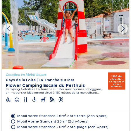
Location en Mobil homes
150€ de
réduction
Pays de la Loire
|
La Tranche sur Mer
en réglant en
Flower Camping Escale du Perthuis
chèque
vacances*
Camping 4 étoiles à La Tranche sur Mer avec piscines, toboggans,
animations et idéalement situé à 150 mètres de la mer, offrant...
Mobil home Standard 26m² côté terre (2ch-4pers)
Mobil Home Standard 25m² (2ch-4pers)
Mobil home Standard 26m² côté plage (2ch-4pers)