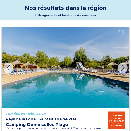
Plus d'informations
Nos résultats dans la région
Hébergements et locations de vacances
Location en Mobil homes
150€ de
réduction
Pays de la Loire
|
Saint Hilaire de Riez
en réglant en
Camping Demoiselles Plage
chèque
vacances*
Camping-club animé dans un parc boisé à 500m de la plage avec