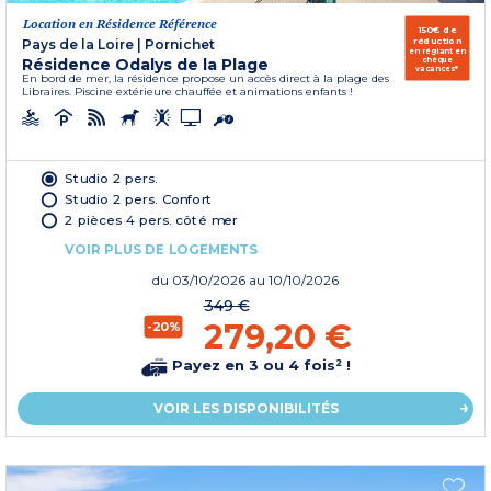
Location en Résidence Référence
150€ de
réduction
Pays de la Loire
|
Pornichet
en réglant en
Résidence Odalys de la Plage
chèque
vacances*
En bord de mer, la résidence propose un accès direct à la plage des
Libraires. Piscine extérieure chauffée et animations enfants !
Studio 2 pers.
Studio 2 pers. Confort
2 pièces 4 pers. côté mer
VOIR PLUS DE LOGEMENTS
du
03/10/2026
au 10/10/2026
349 €
279,20 €
-20%
Payez en 3 ou 4 fois² !
VOIR LES DISPONIBILITÉS