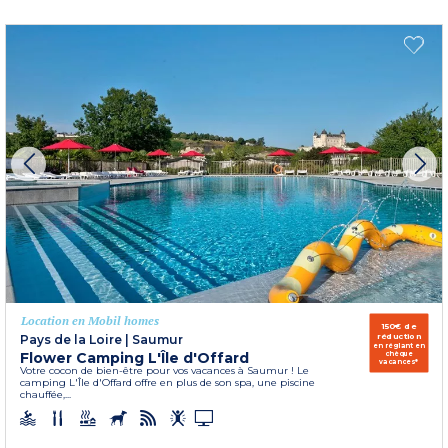
Location en Mobil homes
150€ de
réduction
Pays de la Loire
|
Saumur
en réglant en
Flower Camping L'Île d'Offard
chèque
vacances*
Votre cocon de bien-être pour vos vacances à Saumur ! Le
camping L'Île d'Offard offre en plus de son spa, une piscine
chauffée,...