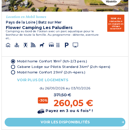
Location en Mobil homes
150€ de
réduction
Pays de la Loire
|
Batz sur Mer
en réglant en
Flower Camping Les Paludiers
chèque
vacances*
Camping au bord de l'océan avec un parc aquatique pour le
bonheur de toute la famille. Au programme : détente, aventure
et...
Mobil home Confort 18m² (1ch-2/3 pers.)
Cabane Lodge sur Pilotis Standard 34m² (2ch-4pers)
Mobil home Confort 29m² (2ch-4pers.)
VOIR PLUS DE LOGEMENTS
du
26/09/2026
au 03/10/2026
371,50 €
260,05 €
-30%
Payez en 3 ou 4 fois² !
VOIR LES DISPONIBILITÉS